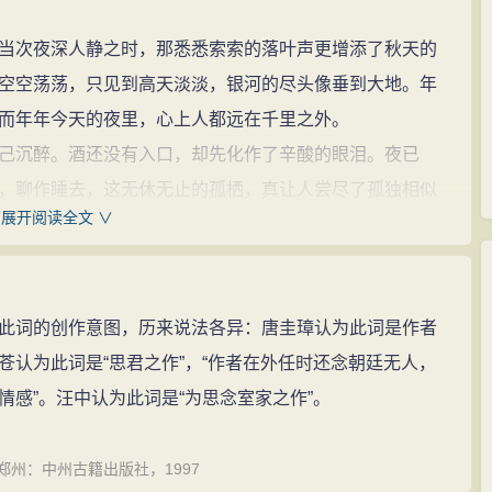
当次夜深人静之时，那悉悉索索的落叶声更增添了秋天的
空空荡荡，只见到高天淡淡，银河的尽头像垂到大地。年
而年年今天的夜里，心上人都远在千里之外。
己沉醉。酒还没有入口，却先化作了辛酸的眼泪。夜已
，聊作睡去，这无休无止的孤栖，真让人尝尽了孤独相似
展开阅读全文 ∨
说是终日眉头紧锁，心绪万千，也没有一点办法可以解脱
词的创作意图，历来说法各异：唐圭璋认为此词是作者
认为此词是“思君之作”，“作者在外任时还念朝廷无人，
音。
感”。汪中认为此词是“为思念室家之作”。
州：中州古籍出版社，1997