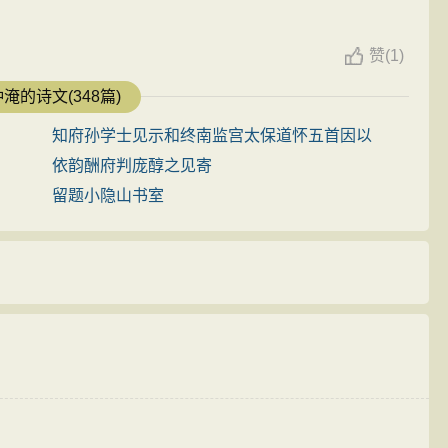
天宇，显得奔放。“天淡银河垂地”，评点家视为佳句，皆
杜甫“星垂平野阔”之气势。因为千里共月，最易引起相思之
赞
(
1)
“年年今夜，月华如练，长是人千里”，写的也是这种意境，
淹的诗文(348篇)
都写得奔放雄壮，深沉激越。
知府孙学士见示和终南监宫太保道怀五首因以
挑灯倚枕的愁态，攒眉揪心的愁容，形态毕肖。古来借酒解
依韵酬府判庞醇之见寄
化为泪，不仅反用其意，而且翻进一层，别出心裁，自出
留题小隐山书室
作相思泪。”这首词里说：“愁肠已断无由醉，酒未到，先
，已先化泪。比起入肠化泪，又添一折，又进一层，愁更难
出，古诗词便多以卧不安席来表现愁态。范仲淹这里说“残
如灭，两相映照，自有一种凄然的气氛。枕头欹斜，写出了
转反侧，更加形象，更加生动。“谙尽孤眠滋味。”由于有前
力量。“都来此事”，算来这怀旧之事，是无法回避的，不是
心，外为愁眉愁脸。古人写愁情，设想愁象人体中的“气”，