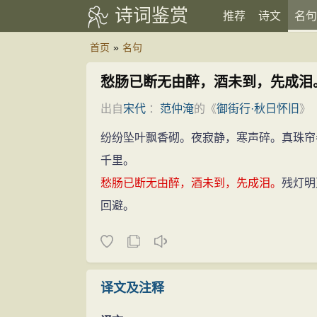
诗词鉴赏
推荐
诗文
名句
首页
»
名句
愁肠已断无由醉，酒未到，先成泪
出自
宋代
：
范仲淹
的《
御街行·秋日怀旧
》
纷纷坠叶飘香砌。夜寂静，寒声碎。真珠帘
千里。
愁肠已断无由醉，酒未到，先成泪。
残灯明
回避。
译文及注释