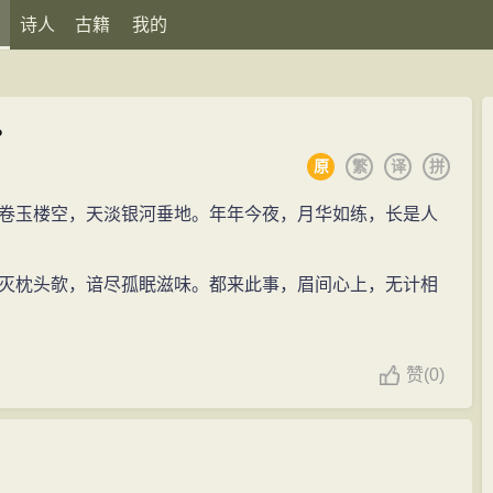
诗人
古籍
我的
。
原
繁
译
拼
卷玉楼空，天淡银河垂地。年年今夜，月华如练，长是人
灭枕头欹，谙尽孤眠滋味。都来此事，眉间心上，无计相
赞
(
0)