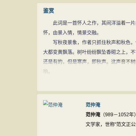
练：白色的丝绸。
鉴赏
无由：无法。
此词是一首怀人之作，其间洋溢着一片柔
明灭：忽明忽暗。
怀，由景入情，情景交融。
欹（qī）：倾斜，斜靠。
写秋夜景象，作者只抓住秋声和秋色，便
谙（ān）尽：尝尽。
大都变黄飘落。树叶纷纷飘坠香砌之上，不
都来：算来。
还是有的，但是寒声，即秋声。这声音不树
参考资料：
响。
1、程帆．《唐诗宋词鉴赏辞典》．长沙：湖南教育出
这里写“纷纷坠叶”，主要是诉诸听觉，借
2、李霁野．《唐宋词启蒙》．北京：开明出版社，1
3、吴兆基．《宋词三百首》．武汉：长江出版社，
三个字，不仅明说这细碎的声响就是坠叶的
4、傅德岷，卢晋．《宋词三百首鉴赏辞典》．武汉
知落叶声，由落叶而感知秋时之声，由秋声
5、李之亮．《白话宋词三百首》．长沙：岳麓书社
范仲淹
又是孤寒处境的感受，兼写物境与心境。
范仲淹
（989－105
“真珠帘卷玉楼空”，空寂的高楼之上，
文学家，世称“范文正公
泽绮丽，有花间词人的遗风，更有一股清刚