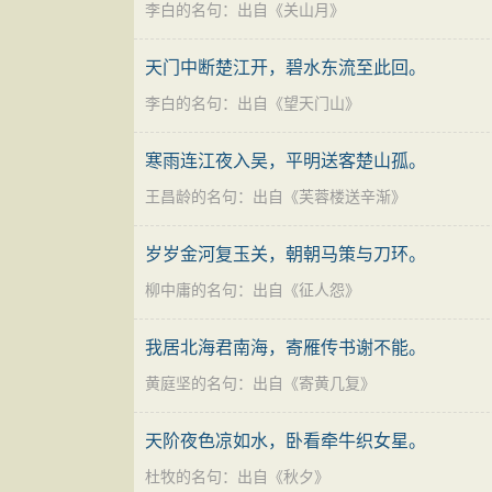
李白的名句
：出自《
关山月
》
气能行于体内体外，故或写愁由心间转移到
上，无计相回避。”两者兼而有之，比较全
天门中断楚江开，碧水东流至此回。
李白的名句
：出自《
望天门山
》
寒雨连江夜入吴，平明送客楚山孤。
王昌龄的名句
：出自《
芙蓉楼送辛渐
》
岁岁金河复玉关，朝朝马策与刀环。
柳中庸的名句
：出自《
征人怨
》
我居北海君南海，寄雁传书谢不能。
黄庭坚的名句
：出自《
寄黄几复
》
天阶夜色凉如水，卧看牵牛织女星。
杜牧的名句
：出自《
秋夕
》