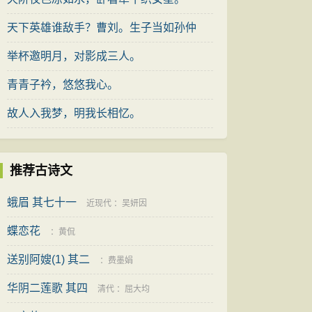
天下英雄谁敌手？曹刘。生子当如孙仲
谋。
举杯邀明月，对影成三人。
青青子衿，悠悠我心。
故人入我梦，明我长相忆。
推荐古诗文
蛾眉 其七十一
近现代
：
吴妍因
蝶恋花
：
黄侃
送别阿嫂(1) 其二
：
费墨娟
华阴二莲歌 其四
清代
：
屈大均