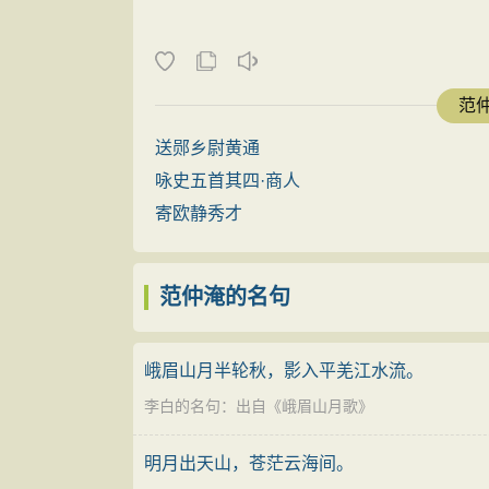
这里写玉楼之上，将珠帘高高卷起，环视
因这六个字勾画出秋夜空旷的天宇，实不减
情，以月写相思便成为古诗词常用之意境。
范仲
其声情顿挫，骨力遒劲。珠帘、银河、月色
送郧乡尉黄通
下片以一个“愁”字写酌酒垂泪的愁意，
咏史五首其四·商人
忧解愁成了诗词中常咏的题材。范仲淹写酒
寄欧静秀才
新意。他《苏幕遮》中就说：“酒入愁肠，化
成泪。”肠已愁断，酒无由入，虽未到愁肠
堪，情更凄切。
范仲淹的名句
自《诗经·关雎》“悠哉悠哉，辗转反侧”
灯明灭枕头欹”，室外月明如昼，室内昏灯
峨眉山月半轮秋，影入平羌江水流。
愁人倚枕对灯寂然凝思神态，这神态比起辗
李白的名句
：出自《
峨眉山月歌
》
句铺垫，这句独白也十分入情，很富于感人
明月出天山，苍茫云海间。
心头萦绕，就是眉头攒聚。愁，内为愁肠愁