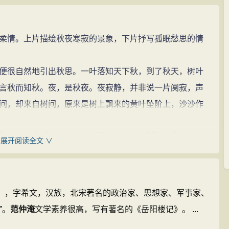
情。上片描绘秋夜寒寂的景象，下片抒写孤眠愁思的情
很自然地引出秋思。一叶落知天下秋，到了秋天，树叶
言秋而知秋。夜，是秋夜。夜寂静，并非说一片阒寂，声
间，却来自树间，原来是树上飘来的黄叶坠阶上，沙沙作
版社，2011：306
耳朵所听到的沙沙声响，感知到叶坠香阶的。“寒声碎”这
993：50
展开阅读全文 ∨
2010：7
声音，而且点出这声响是带着寒意的秋声。由沙沙响而感
：长江出版社，2010：11
而感知寒意。这个“寒”字下得极妙，既是秋寒节候的感受，
，2005：7
2年），字希文，汉族，北宋著名的政治家、思想家、军事家、
卷起珠帘，观看夜色。这段玉楼观月的描写，感情细腻，色
”。
范仲淹
文学素养很高，写有著名的《岳阳楼记》。 ...
之气。