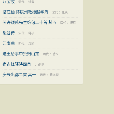
八宝妆
清代
：
姚燮
临江仙 怀辰州教授赵学舟
宋代
：
张炎
哭许颂慈先生绝句二十首 其五
清代
：
祝廷
暖谷诗
华
宋代
：
蒋祺
江南曲
明代
：
袁凯
送王给事中贤归山东
明代
：
曹义
宿古峰驿诗四首
：
郭印
庚辰出都二首 其一
明代
：
黎遂球