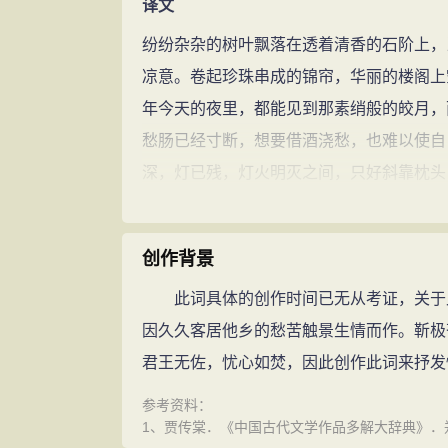
译文
纷纷杂杂的树叶飘落在透着清香的石阶上，
凉意。卷起珍珠串成的锦帘，华丽的楼阁上
年今天的夜里，都能见到那素绡般的皎月，
愁肠已经寸断，想要借酒浇愁，也难以使自
深，灯已残，灯火明灭之间，只好斜靠枕头
的滋味。算来这苦苦的等待尚遥遥无期，虽
回避。
创作背景
注释
此词具体的创作时间已无从考证，关于此
香砌：有落花的台阶。
因久久客居他乡的愁苦触景生情而作。靳极苍
寒声碎：寒风吹动落叶发出的轻微细碎的声
君王无佐，忧心如焚，因此创作此词来抒发情
真珠：珍珠。
参考资料：
天淡：天空清澈无云。
1、贾传棠．《中国古代文学作品多解大辞典》．郑
月华：月光。