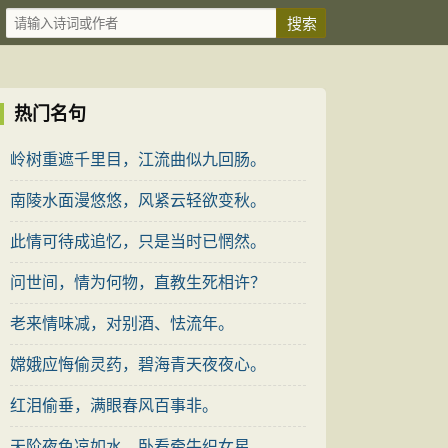
热门名句
岭树重遮千里目，江流曲似九回肠。
南陵水面漫悠悠，风紧云轻欲变秋。
此情可待成追忆，只是当时已惘然。
问世间，情为何物，直教生死相许？
老来情味减，对别酒、怯流年。
嫦娥应悔偷灵药，碧海青天夜夜心。
红泪偷垂，满眼春风百事非。
天阶夜色凉如水，卧看牵牛织女星。