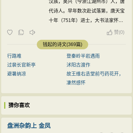
汉族，吴兴（今浙江湖州市）人，唐
代诗人。早年数次赴试落第，唐天宝
十年（751年）进士，大书法家怀素
和尚之叔。初为秘书省校书郎、蓝田
赞
(
0)
县尉，后任司勋员外郎、考功郎中、
钱起的诗文(369篇)
翰林学士等。曾任考功郎中，故世称
行路难
登秦岭半岩遇雨
“钱考功”。代宗大历中为翰林学士。
过裴长官新亭
沭阳古渡作
他是大历十才子之一，也是其中杰出
避暑纳凉
故王维右丞堂前芍药花开，
者，被誉为“大历十才子之冠”。又与
凄然感怀
郎士元齐名，称“钱郎”，当时称为“前
有沈宋，后有钱郎。” ...
猜你喜欢
盘洲杂韵上 金凤