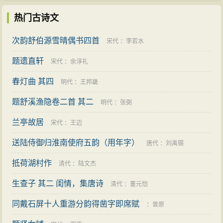
热门古诗文
次韵舒伯源雪晴偶书四首
宋代
：
李若水
题遗直轩
宋代
：
余淳礼
春灯曲 其四
明代
：
王邦畿
题舒溪渔隐卷二首 其二
明代
：
张弼
兰亭故居
宋代
：
王迈
送陆侍御归淮南使府五韵（用年字）
唐代
：
刘禹锡
抵荷湖村作
清代
：
陆文杰
生查子 其二 闺情，集唐诗
清代
：
董元恺
同戴石屏十人重游分韵得凿字即席赋
：
曾原