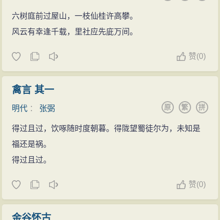
六树庭前过屋山，一枝仙桂许高攀。
风云有幸逢千载，里社应先庛万间。
赞
(
0)
禽言 其一
原
繁
拼
明代
：
张弼
得过且过，饮啄随时度朝暮。得陇望蜀徒尔为，未知是
福还是祸。
得过且过。
赞
(
0)
金谷怀古