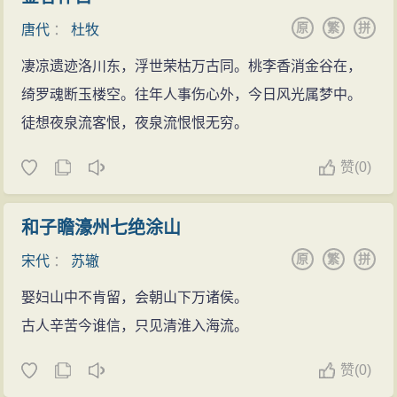
原
繁
拼
唐代
：
杜牧
凄凉遗迹洛川东，浮世荣枯万古同。桃李香消金谷在，
绮罗魂断玉楼空。往年人事伤心外，今日风光属梦中。
徒想夜泉流客恨，夜泉流恨恨无穷。
赞
(
0)
和子瞻濠州七绝涂山
原
繁
拼
宋代
：
苏辙
娶妇山中不肯留，会朝山下万诸侯。
古人辛苦今谁信，只见清淮入海流。
赞
(
0)