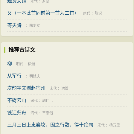
题贤女铺
宋代
：
罗愿
又（一本此首同前第一首为二首）
唐代
：
张说
寄夫诗
：
陈少女
推荐古诗文
柳
明代
：
徐熥
从军行
：
明馀庆
次韵宇文赠赵宿州
宋代
：
洪皓
不碍云山
宋代
：
胡仲弓
钱江归舟
清代
：
王泰偕
三月三日上忠襄坟，因之行散，得十绝句
宋代
：
杨万里