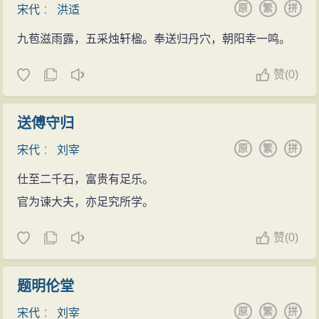
原
繁
拼
宋代
：
洪适
九苞滋雨露，五采烛轩楹。奉送归丹穴，朝阳幸一鸣。
赞
(
0)
送傅守归
原
繁
拼
宋代
：
刘宰
仕至二千石，富贵有足乐。
官为谏大夫，亦足究所学。
赞
(
0)
题明伦堂
原
繁
拼
宋代
：
刘宰