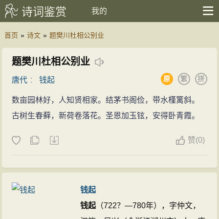
诗词鉴赏
我的
首页
»
诗文
»
题樊川杜相公别业
题樊川杜相公别业
原
繁
拼
唐代
：
钱起
数亩园林好，人知贤相家。结茅书阁俭，带水槿篱斜。
古树生春藓，新荷卷落花。圣恩加玉铉，安得卧青霞。
赞
(
0)
钱起
钱起
（722？—780年），字仲文，