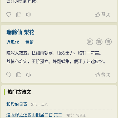
公亦须忧到死休。
赞
(
0)
瑞鹤仙 梨花
原
繁
拼
近现代
：
黄绮
院深人寂寂。怯细雨朝寒，睡浓无力。临轩一声笛。
甚惊心难定，玉阶孤立。蜂翻蝶集，便迷了归途应忆。
赞
(
0)
热门古诗文
和毅伯见寄
宋代
：
王炎
送张穆之还鲸山旧居二首 其二
明代
：
何巩道