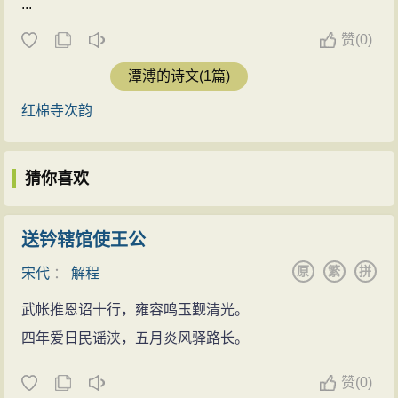
...
赞
(
0)
潭溥的诗文(1篇)
红棉寺次韵
猜你喜欢
送钤辖馆使王公
原
繁
拼
宋代
：
解程
武帐推恩诏十行，雍容鸣玉觐清光。
四年爱日民谣浃，五月炎风驿路长。
赞
(
0)