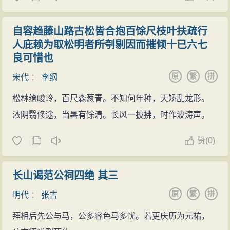
自容趋藤山路古松皆合抱百馀尺枝叶扶疏行
人庇赖为取松明者所刳剔因而摧倾十已六七
良可惜也
原
繁
拼
宋代
：
李纲
松林缭峻岭，百尺森葱青。不知何年种，天矫乱龙形。
浓阴翳修途，当暑有馀清。长风一披拂，时作波涛声。
赞
(
0)
长山谒范公祠四绝 其三
原
繁
拼
明代
：
张吉
拜相后先公与马，公多容色马多忧。若更庆历为元祐，