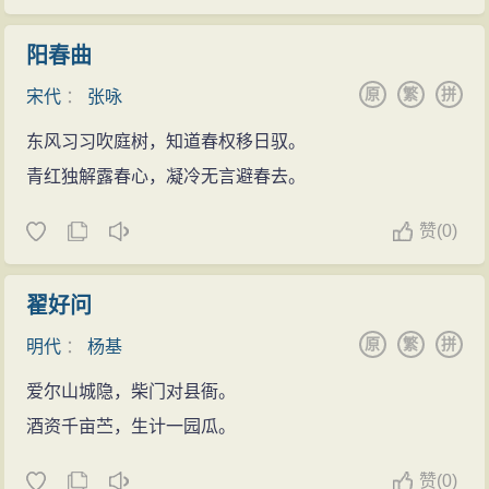
阳春曲
原
繁
拼
宋代
：
张咏
东风习习吹庭树，知道春权移日驭。
青红独解露春心，凝冷无言避春去。
赞
(
0)
翟好问
原
繁
拼
明代
：
杨基
爱尔山城隐，柴门对县衙。
酒资千亩苎，生计一园瓜。
赞
(
0)