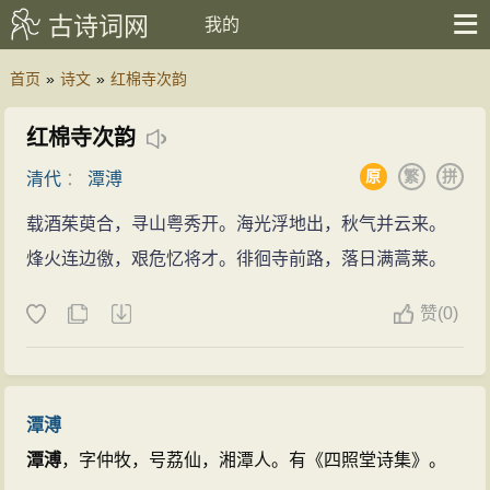
古诗词网
我的
首页
»
诗文
»
红棉寺次韵
红棉寺次韵
原
繁
拼
清代
：
潭溥
载酒茱萸合，寻山粤秀开。海光浮地出，秋气并云来。
烽火连边徼，艰危忆将才。徘徊寺前路，落日满蒿莱。
赞
(
0)
潭溥
潭溥
，字仲牧，号荔仙，湘潭人。有《四照堂诗集》。