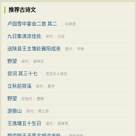
推荐古诗文
卢园雪中宴会二首 其二
：
孙承恩
九日集清凉佳处
宋代
：
方岳
送陕县王主簿赴襄阳成亲
唐代
：
岑参
野望
宋代
：
郭祥正
宫词 其三十七
：
花蕊夫人徐氏
立秋前荷溪
清代
：
戴亨
野望
近现代
：
曹敏
游狼山
宋代
：
蒋之奇
王逸塘五十生日
清代
：
郑孝胥
题庐陵王子嘉古城读书处