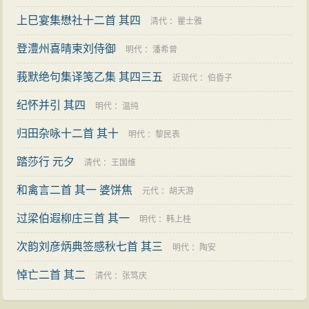
上巳宴集懋社十二首 其四
清代
：
瞿士雅
登澧州喜晴柬刘侍御
明代
：
潘希曾
莪默绝句集译笺乙集 其四三五
近现代
：
伯昏子
纪怀并引 其四
明代
：
温纯
归田杂咏十二首 其十
明代
：
黎民表
踏莎行 元夕
清代
：
王国维
和禽言二首 其一 婆饼焦
元代
：
胡天游
过梁伯遐柳庄三首 其一
明代
：
韩上桂
次韵刘彦炳典签感秋七首 其三
明代
：
陶安
悼亡二首 其二
清代
：
张笃庆