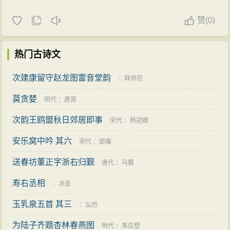
赞
(
0)
热门古诗文
次建康留守赵龙图雷音堂韵
：
释师范
莫贪婪
明代
：
唐寅
次韵王鸥盟秋日郊居即事
宋代
：
杨冠卿
安乐窝中吟 其六
宋代
：
邵雍
送春坊董正字浙右归觐
唐代
：
马戴
寿右丞相
：
冰壶
玉乳泉五首 其三
：
弘历
为陆子齐题杏林春燕图
明代
：
朱应登