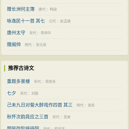
赠长洲何主簿
唐代
：
韩翃
咏逸民十一首 其七
元代
：
赵孟頫
唐州太守
宋代
：
李师中
赠闽帅
明代
：
张元凯
推荐古诗文
重题多景楼
宋代
：
郑思肖
七夕
宋代
：
刘跂
己未九日对菊大醉戏作四首 其三
明代
：
袁凯
秋怀次韵晁应之三首
宋代
：
张耒
题喻弥陀接待院