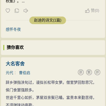
秋集》。 ...
赞
(
0)
赵迪的诗文(1篇)
感怀冬夜
猜你喜欢
大名客舍
原
繁
拼
元代
：
曹伯启
辞乡弹指浃旬过，谩拟长松带女萝。僧室梦回愁思冗，
侯门食罢强颜多。
世途千里心如折，茅屋双亲鬓已皤。富贵本来勤苦得，
不须弹铗动高歌。