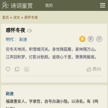
诗词鉴赏
我的
首页
»
诗文
»
感怀冬夜
感怀冬夜
原
繁
拼
明代
：
赵迪
穷冬天地闭，积雪暗河关。身世随孤雁，家林隔万山。
江声回积梦，灯影对愁颜。遥夜心千里，萧萧两鬓斑。
赞
(
0)
赵迪
福建惠安人，字景哲，自号白湖小隐。以诗名。有《鸣