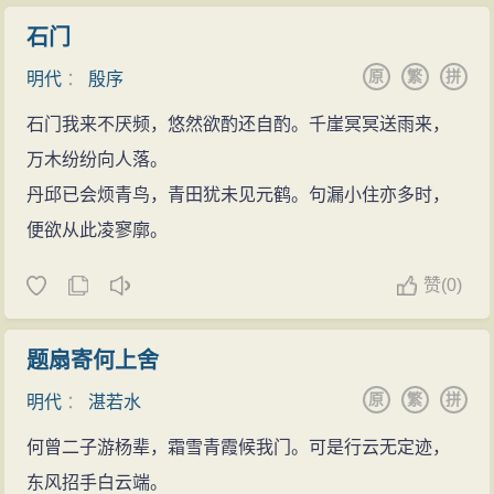
石门
原
繁
拼
明代
：
殷序
石门我来不厌频，悠然欲酌还自酌。千崖冥冥送雨来，
万木纷纷向人落。
丹邱已会烦青鸟，青田犹未见元鹤。句漏小住亦多时，
便欲从此凌寥廓。
赞
(
0)
题扇寄何上舍
原
繁
拼
明代
：
湛若水
何曾二子游杨辈，霜雪青霞候我门。可是行云无定迹，
东风招手白云端。