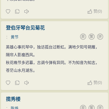
赞
(
0)
登伯牙琴台见菊花
原
繁
拼
：
黄节
英雄心事托琴中，独访孤台过断虹。满地夕阳号朔雁，
隔帘人影瘦西风。
秋花晚节多迟暮，古调今弹有异同。不为知音为知志，
苍茫山水月湖东。
赞
(
0)
揽秀楼
原
繁
拼
：
陈㷆