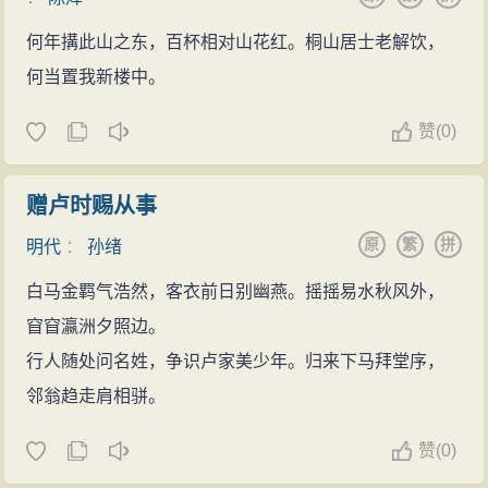
何年搆此山之东，百杯相对山花红。桐山居士老解饮，
何当置我新楼中。
赞
(
0)
赠卢时赐从事
原
繁
拼
明代
：
孙绪
白马金羁气浩然，客衣前日别幽燕。摇摇易水秋风外，
窅窅瀛洲夕照边。
行人随处问名姓，争识卢家美少年。归来下马拜堂序，
邻翁趋走肩相骈。
赞
(
0)