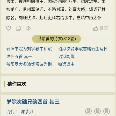
吉士，授兵科给事中，因灾异奏陈八事，指斥近幸。出
核湖广、贵州军储还，不赂刘瑾，刘瑾大怒，矫诏廷杖
除名。刘瑾伏诛，起迁吏科右给事中。嘉靖中历太仆
卿，伏阙争大礼。以右佥都御史巡抚南赣，迁工部右侍
赞
(
0)
郎总理河道，筑长堤四十余里，期年而成。历兵部左右
潘希曾的诗文(313篇)
侍郎。嘉靖十一年（1532）五月初四日卒于官，年五十
云津书院为刘掌教中和赋
诏狱次韵李献吉睹云生写怀
七。赠兵部尚书。有《竹简集》及《奏议》传世。 ...
述怀五首 其一
诏狱闻蝉
益阳罗大参追饯留诗为别
镇远道中
猜你喜欢
岁除次础兄韵四首 其三
原
繁
拼
清代
：
陈恭尹