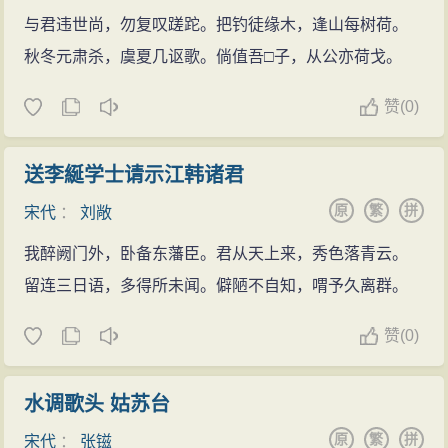
与君违世尚，勿复叹蹉跎。把钓徒缘木，逢山每树荷。
秋冬元肃杀，虞夏几讴歌。倘值吾□子，从公亦荷戈。
赞
(
0)
送李綖学士请示江韩诸君
原
繁
拼
宋代
：
刘敞
我醉阙门外，卧备东藩臣。君从天上来，秀色落青云。
留连三日语，多得所未闻。僻陋不自知，喟予久离群。
赞
(
0)
水调歌头 姑苏台
原
繁
拼
宋代
：
张镃