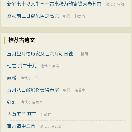
新岁七十以人生七十古来稀为韵寄钱大参七首
宋代
：
曹勋
立秋前三日繇乐民之高凉
明代
：
郭之奇
推荐古诗文
五月望月蚀历家又言六月朔日蚀
：
楼钥
七言 其二十九
唐代
：
吕岩
画松
明代
：
童轩
五月八日敝宅修会得春字
明代
：
湛若水
强酒
唐代
：
白居易
古意五首 其三
：
戴梓
南岳道中二首
宋代
：
汪元量