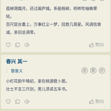
孤棹溯霜月，还过阖庐城。系船杨柳，桥畔吹袖晚寒
轻。
百尺层台重上，万事红尘一梦，回首几周星。风调信衰
减，亲旧总凋零。
赞
(
0)
春兴 其一
原
繁
拼
：
黎景义
小栏花韵午晴初，家在桃源稳卜居。
壮士不言三尺剑，男儿须读五车书。
赞
(
0)