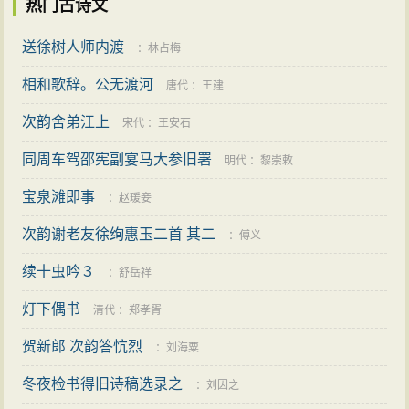
热门古诗文
送徐树人师内渡
：
林占梅
相和歌辞。公无渡河
唐代
：
王建
次韵舍弟江上
宋代
：
王安石
同周车驾邵宪副宴马大参旧署
明代
：
黎崇敕
宝泉滩即事
：
赵瑗妾
次韵谢老友徐绚惠玉二首 其二
：
傅义
续十虫吟３
：
舒岳祥
灯下偶书
清代
：
郑孝胥
贺新郎 次韵答忼烈
：
刘海粟
冬夜检书得旧诗稿选录之
：
刘因之