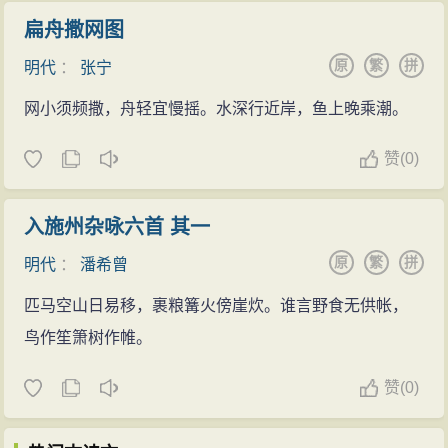
扁舟撒网图
原
繁
拼
明代
：
张宁
网小须频撒，舟轻宜慢摇。水深行近岸，鱼上晚乘潮。
赞
(
0)
入施州杂咏六首 其一
原
繁
拼
明代
：
潘希曾
匹马空山日易移，裹粮篝火傍崖炊。谁言野食无供帐，
鸟作笙箫树作帷。
赞
(
0)