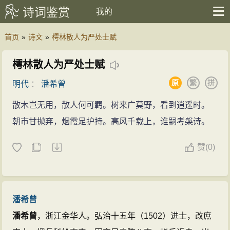
诗词鉴赏
我的
首页
»
诗文
»
樗林散人为严处士赋
樗林散人为严处士赋
原
繁
拼
明代
：
潘希曾
散木岂无用，散人何可羁。树来广莫野，看到逍遥时。
朝市甘抛弃，烟霞足护持。高风千载上，谁嗣考槃诗。
赞
(
0)
潘希曾
潘希曾
，浙江金华人。弘治十五年（1502）进士，改庶