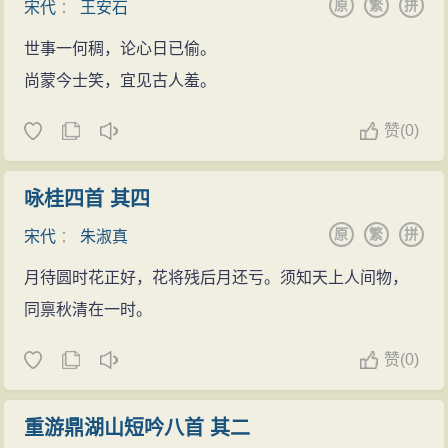
原
繁
拼
宋代
：
王安石
世事一何稠，论心日已偷。
尚蒙今士笑，宜见古人羞。
赞
(
0)
咏桂四首 其四
原
繁
拼
宋代
：
朱淑真
月待圆时花正好，花将残后月还亏。须知天上人间物，
同禀秋清在一时。
赞
(
0)
重游鼎湖山短吟八首 其二