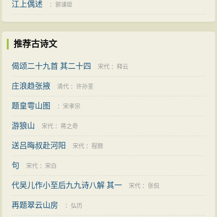
江上偶述
：
郭谏臣
推荐古诗文
偈颂二十九首 其二十四
宋代
：
释云
庄浪趋张掖
清代
：
许孙荃
题皇雩山图
：
宋孝宗
游狼山
宋代
：
蒋之奇
送吕晦叔赴河阳
宋代
：
程颢
句
宋代
：
宋白
代吴儿作小至后九九诗八解 其一
宋代
：
张侃
再题翠云山房
：
弘历