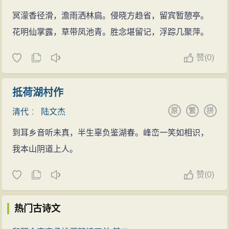
冥濛香径滑，澹雨洒林扃。侵晓方趋省，留宾暂憩亭。
花明仙掌露，草带凤池青。胜念堪留记，浮踪几聚萍。
赞
(
0)
抵荷湖村作
原
繁
拼
清代
：
陆文杰
到耳乡音听未真，半生辜负鉴湖春。峰峦一笑如相识，
我本山阴道上人。
赞
(
0)
热门古诗文