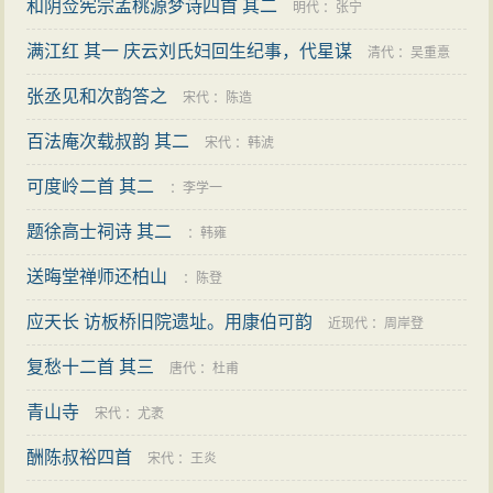
和阴佥宪宗孟桃源梦诗四首 其二
明代
：
张宁
满江红 其一 庆云刘氏妇回生纪事，代星谋
清代
：
吴重憙
张丞见和次韵答之
宋代
：
陈造
百法庵次载叔韵 其二
宋代
：
韩淲
可度岭二首 其二
：
李学一
题徐高士祠诗 其二
：
韩雍
送晦堂禅师还柏山
：
陈登
应天长 访板桥旧院遗址。用康伯可韵
近现代
：
周岸登
复愁十二首 其三
唐代
：
杜甫
青山寺
宋代
：
尤袤
酬陈叔裕四首
宋代
：
王炎