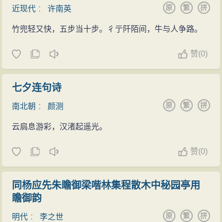
原
繁
拼
近现代
：
许南英
竹兜轻又快，五步当十步。彳亍阡陌间，牛与人争路。
赞
(
0)
七夕连句诗
原
繁
拼
南北朝
：
颜测
云扃息游彩，汉渚起遥光。
赞
(
0)
同杨应先朱瞻御梁喈林集程散木中秘园亭用
瞻御韵
原
繁
拼
明代
：
李之世