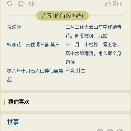
赞
(
0)
卢青山的诗文(35篇)
浣溪沙
三月三往大云山车中作踏青
诗。同者霞伢、九姑
蝶恋花 去住词三首 其三
十二月二十检修二零五塔，
塔中水如雨泻，甫入即全身
透湿
零八年十月石人山伴仙居晨
有意 其二
起
猜你喜欢
世事