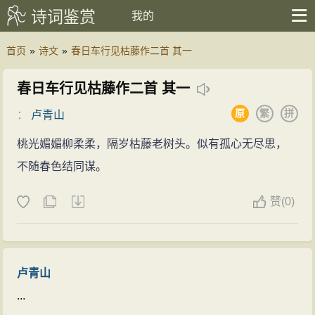
诗词鉴赏
我的
首页
»
诗文
»
春日车行见枯藤作二首 其一
春日车行见枯藤作二首 其一
原
繁
拼
：
卢青山
桃光媚媚柳柔柔，隔岁枯藤老树头。似有孤心无尽思，
不随春色结同谋。
赞
(
0)
卢青山
...