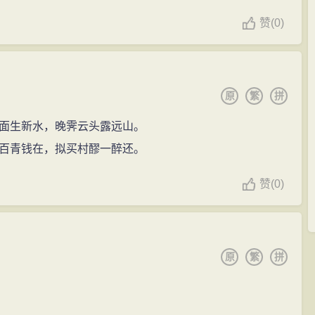
赞
(
0)
原
繁
拼
面生新水，晚霁云头露远山。
百青钱在，拟买村醪一醉还。
赞
(
0)
原
繁
拼