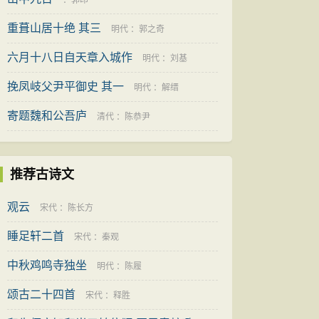
：
郭印
重葺山居十绝 其三
明代
：
郭之奇
六月十八日自天章入城作
明代
：
刘基
挽凤岐父尹平御史 其一
明代
：
解缙
寄题魏和公吾庐
清代
：
陈恭尹
推荐古诗文
观云
宋代
：
陈长方
睡足轩二首
宋代
：
秦观
中秋鸡鸣寺独坐
明代
：
陈履
颂古二十四首
宋代
：
释胜