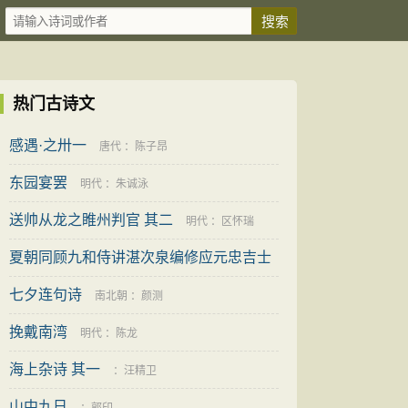
热门古诗文
感遇·之卅一
唐代
：
陈子昂
东园宴罢
明代
：
朱诚泳
送帅从龙之睢州判官 其二
明代
：
区怀瑞
夏朝同顾九和侍讲湛次泉编修应元忠吉士
汎舟出西崦游太湖
七夕连句诗
明代
：
郑善夫
南北朝
：
颜测
挽戴南湾
明代
：
陈龙
海上杂诗 其一
：
汪精卫
山中九日