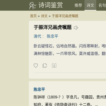
诗词鉴赏
推荐
诗文
名句
首页
»
诗文
»
于振洋兄画虎嘱题
于振洋兄画虎嘱题
清代
：
陈忠平
卧云疑怪石，佔地自然雄。闪烁寒眸射，咆
满林惊魅影，一爪带悲风。莫许威滥借，翻
陈忠平
陈钟祥（1809-？）字息凡，号趣园，贵
知府，著有《依隐斋诗抄》十二卷。 ...