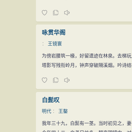
咏贯华阁
：
王镜寰
为傍岩腰筑一椽，好留遗迹在林泉。去梯玩
塔影写残衔岭月，钟声穿破隔溪烟。吟诗结
白髭叹
明代
：
王鏊
我年三十九，白髭有一茎。当时初见之，妻