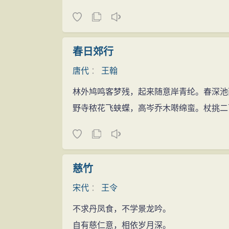
春日郊行
唐代
：
王翰
林外鸠鸣客梦残，起来随意岸青纶。春深池
野寺秾花飞蛱蝶，高岑乔木啭绵蛮。杖挑二
慈竹
宋代
：
王令
不求丹凤食，不学景龙吟。
自有慈仁意，相依岁月深。