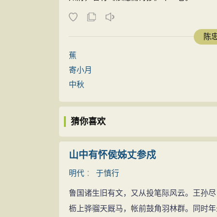
陈忠
蕉
寄小月
中秋
猜你喜欢
山中有怀侯姊丈参戍
明代
：
于慎行
鲁国诸生旧有文，又从投笔际风云。王孙尽
枥上骅骝天厩马，帐前鼓角羽林群。同时年