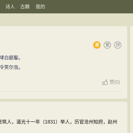
诗人
古籍
我的
原
繁
拼
哮白额髼。
令笑尔虫。
赞
(
0)
州贵筑人，道光十一年（1831）举人，历官沧州知府，赵州