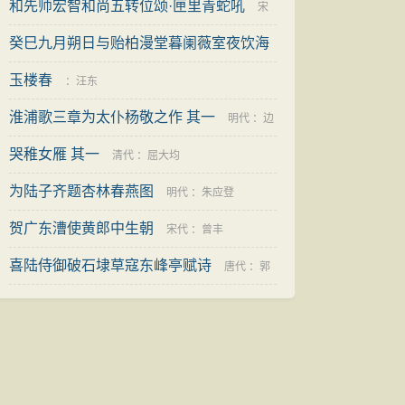
和先师宏智和尚五转位颂·匣里青蛇吼
宋
癸巳九月朔日与贻柏漫堂暮阑薇室夜饮海
代
：
释慧晖
陵分韵得觅
玉楼春
：
秦鸿
：
汪东
淮浦歌三章为太仆杨敬之作 其一
明代
：
边
哭稚女雁 其一
贡
清代
：
屈大均
为陆子齐题杏林春燕图
明代
：
朱应登
贺广东漕使黄郎中生朝
宋代
：
曾丰
喜陆侍御破石埭草寇东峰亭赋诗
唐代
：
郭
澹