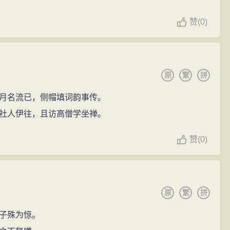
赞
(
0)
原
繁
拼
月名流已，侧帽填词韵事传。
社人伊往，且访高僧学坐禅。
赞
(
0)
原
繁
拼
子殊为惊。