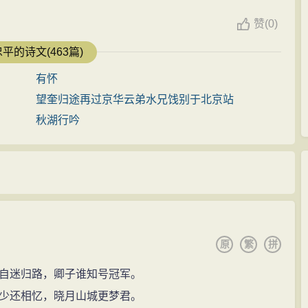
赞
(
0)
平的诗文(463篇)
有怀
望奎归途再过京华云弟水兄饯别于北京站
秋湖行吟
原
繁
拼
自迷归路，卿子谁知号冠军。
少还相忆，晓月山城更梦君。