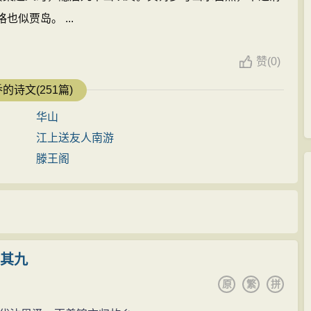
似贾岛。 ...
赞
(
0)
的诗文(251篇)
华山
江上送友人南游
滕王阁
 其九
原
繁
拼