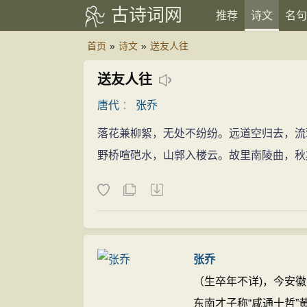
古诗词网
推荐
诗文
名句
首页
»
诗文
»
送友人往
送友人往
唐代
：
张乔
落花兼柳絮，无处不纷纷。远道空归去，流
野桥喧硙水，山郭入楼云。故里南陵曲，秋
张乔
（生卒年不详)，今安
东南才子称“咸通十哲