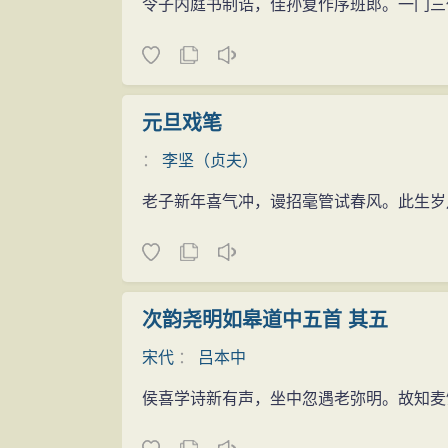
令子内庭书制诰，佳孙复作序班郎。一门三
元旦戏笔
：
李坚（贞夫）
老子新年喜气冲，谩招毫管试春风。此生岁
次韵尧明如皋道中五首 其五
宋代
：
吕本中
侯喜学诗新有声，坐中忽遇老弥明。故知麦