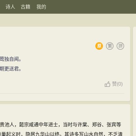
诗人
古籍
我的
原
繁
拼
莺独自闻。
期更送君。
赞
(
0)
徽贵池人，懿宗咸通中年进士，当时与许棠、郑谷、张宾等
”黄巢起义时，隐居九华山以终。其诗多写山水自然，不乏清