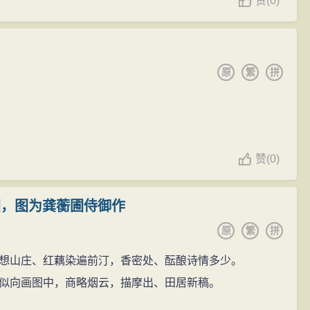
赞
(
0)
原
繁
拼
赞
(
0)
图，图为龚蘅圃侍御作
原
繁
拼
想山庄、红藕染遍前汀，香密处、酝酿诗情多少。
似向画图中，商略烟云，描摩出、田居新稿。