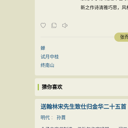
新之作诗清雅巧思，风格也
张乔
蝉
试月中桂
终南山
猜你喜欢
送翰林宋先生致仕归金华二十五首
明代
：
孙蕡