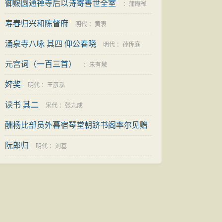
御赐圆通禅寺后以诗寄善世全室
：
蒲庵禅
寿春归兴和陈督府
师
明代
：
黄衷
涌泉寺八咏 其四 仰公春晓
明代
：
孙传庭
元宫词（一百三首）
：
朱有燉
婢奖
明代
：
王彦泓
读书 其二
宋代
：
张九成
酬杨比部员外暮宿琴堂朝跻书阁率尔见赠
之作（作王维）
阮郎归
唐代
：
卢照邻
明代
：
刘基