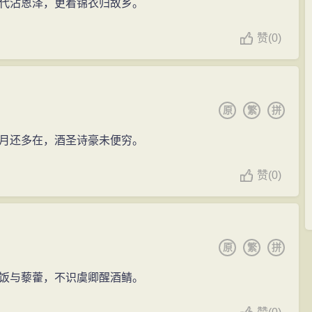
代沾恩泽，更着锦衣归故乡。
赞
(
0)
原
繁
拼
月还多在，酒圣诗豪未便穷。
赞
(
0)
原
繁
拼
饭与藜藿，不识虞卿醒酒鲭。