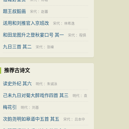
之隽
宋代
：
陈著
题王叔毅画
宋代
：
赵蕃
送用和刘推官入京班改
宋代
：
林希逸
和田龙图升之登秋宴口号 其一
宋代
：
程俱
九日三首 其二
宋代
：
张嵲
推荐古诗文
读史外纪 其六
明代
：
朱诚泳
己未九日对菊大醉戏作四首 其三
明代
：
袁
梅花引
凯
明代
：
刘基
次韵尧明如皋道中五首 其五
宋代
：
吕本中