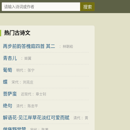
热门古诗文
再步前韵答槐庭四首 其二
：
林朝崧
青杏儿
：
姬翼
葡萄
明代
：
张宁
蝶
宋代
：
刘克庄
菩萨蛮
近现代
：
章士钊
绝句
清代
：
陈忠平
解语花·见江岸草花淡红可爱而赋
清代
：
黄
僧雍野堂赞