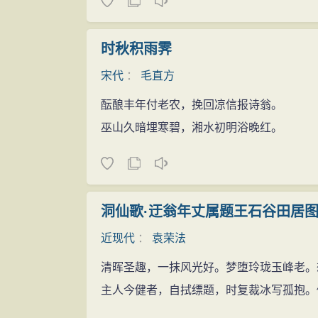
时秋积雨霁
宋代
：
毛直方
酝酿丰年付老农，挽回凉信报诗翁。
巫山久暗埋寒碧，湘水初明浴晚红。
洞仙歌·迂翁年丈属题王石谷田居
近现代
：
袁荣法
清晖圣趣，一抹风光好。梦堕玲珑玉峰老。
主人今健者，自拭缥题，时复裁冰写孤抱。