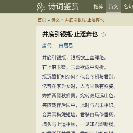
诗词鉴赏
推荐
诗文
名句
首页
»
诗文
»
井底引银瓶·止淫奔也
井底引银瓶·止淫奔也
唐代
：
白居易
井底引银瓶，银瓶欲上丝绳绝。
石上磨玉簪，玉簪欲成中央折。
瓶沉簪折知奈何？似妾今朝与君别。
忆昔在家为女时，人言举动有殊姿。
婵娟两鬓秋蝉翼，宛转双蛾远山色。
笑随戏伴后园中，此时与君未相识。
妾弄青梅凭短墙，君骑白马傍垂杨。
墙头马上遥相顾，一见知君即断肠。