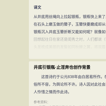
译文
从井底用丝绳向上拉起银瓶，银瓶快上来了
在石头上磨玉做的簪子，玉簪快要磨成却从
银瓶沉入井底玉簪折断又能如何呢？就像如
回想起往日在家还是闺秀之时，人们都说（
头发梳成美丽的发髻如同秋蝉之翼，将双眉
笑着和（侍婢）嬉戏大笑相伴在后花园，这
我玩弄靠着矮墙青梅树的枝桠，君骑着白马
井底引银瓶·止淫奔也创作背景
我在墙头你在马上遥相对望，一看见君就知
这首诗约于公元838年由白居易所作。
知道君断肠的相思想要和君倾诉，君将手指
俗所不容，为舆论所不许。诗人因对此社会
感受到君心就如松柏化成，暗想着要结起双
人怜惜之情而作此诗。
随着君到家里五六，君的父母常常有话告诉
经过正式行聘的才是正妻，私奔的是妾室，
参考资料：