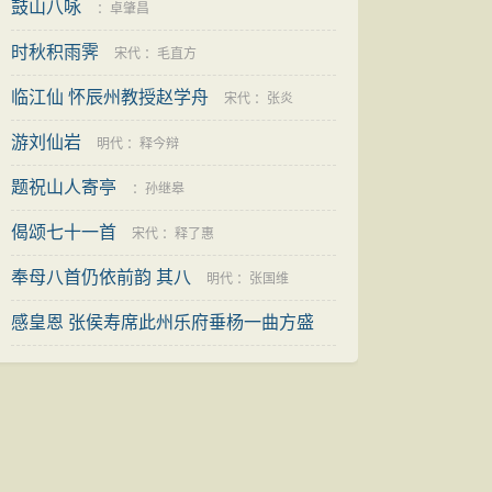
鼓山八咏
：
卓肇昌
时秋积雨霁
宋代
：
毛直方
临江仙 怀辰州教授赵学舟
宋代
：
张炎
游刘仙岩
明代
：
释今辩
题祝山人寄亭
：
孙继皋
偈颂七十一首
宋代
：
释了惠
奉母八首仍依前韵 其八
明代
：
张国维
感皇恩 张侯寿席此州乐府垂杨一曲方盛
金朝
：
元好问