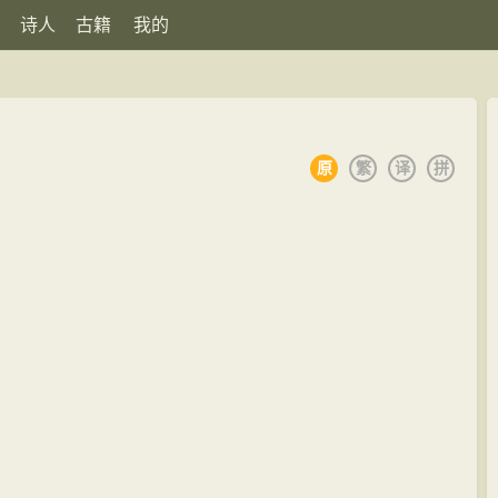
诗人
古籍
我的
原
繁
译
拼