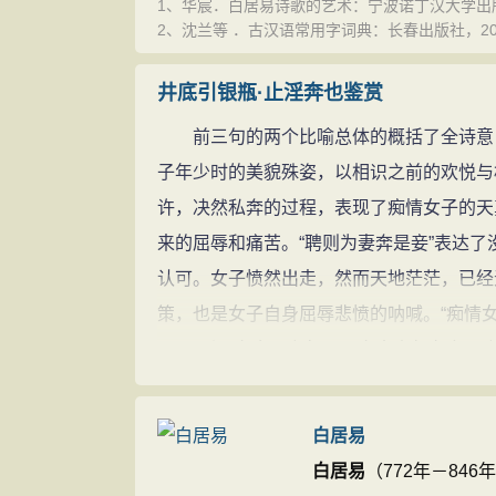
1、华宸．白居易诗歌的艺术：宁波诺丁汉大学出版社，
终于知道君的家是不能够住下去的，可是奈
2、沈兰等 ．古汉语常用字词典：长春出版社，2010年：56.8
难道我没有父母高堂？我的家乡也都是亲人
因为和君私奔所以很久不与家乡通消息，如
井底引银瓶·止淫奔也鉴赏
对君而言不过一天的姻缘，却耽误了我一生
前三句的两个比喻总体的概括了全诗意旨
以我的经历告诉那些小人家痴情的女儿，千
子年少时的美貌殊姿，以相识之前的欢悦与
注释
许，决然私奔的过程，表现了痴情女子的天
淫奔：指男女私奔。淫：放纵；恣肆，过度
来的屈辱和痛苦。“聘则为妻奔是妾”表达
引：拉起，提起。银瓶：珍贵器具。喻美好
认可。女子愤然出走，然而天地茫茫，已经
殊：美好。
策，也是女子自身屈辱悲愤的呐喊。“痴情
娟：美好。宛转：轻细弯曲状。远山色：形
“到君家舍五六年，君家大人频有言“。
青梅竹马：指两小无猜的亲密。墙头马上遥
的资格。”聘则为妻奔是妾，不堪主祀奉苹
语（yù）：告诉、倾诉。
有资格参与家族祭祀，她生的儿子也算不得
白居易
合双鬟：古少女发式为双鬟，结婚后即合二
个家庭。一个追求真正爱情的弱女子是难以
白居易
（772年－8
大人：指男方父母。
主追求真正爱情的女子，不但在夫家会受到