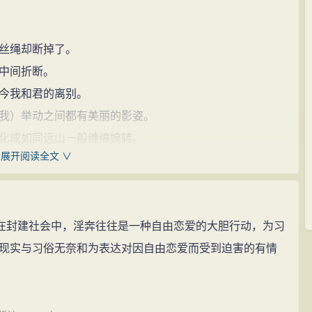
丝绳却断掉了。
中间折断。
今我和君的离别。
我）举动之间都有美丽的影姿。
化成如同远山一般缠绵婉转。
展开阅读全文 ∨
个时候我还没有和君相识呢。
立在垂杨边上。
道已经有断肠的相思。
在封建社会中，淫奔往往是一种自由恋爱的大胆行动，为习
向了南山的松柏树。
现实与习俗无奈和为表达对因自由恋爱而受到迫害的有情
鬟想要随君离去。
我。
没有资格参与家族祭祀。