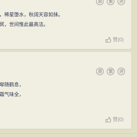
原
繁
拼
，稀星堕水，秋阔天容如抹。
冥，世间惟此最高洁。
赞
(
0)
原
繁
拼
扉随鹤息，
霜气味全，
赞
(
0)