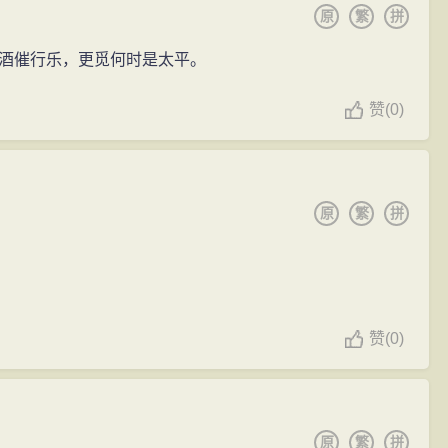
原
繁
拼
的表现体现了中唐士人的思想个性。其次在艺术表现上诗
人以女子之口叙述他们相识、私奔以及产生矛盾的整个过
酒催行乐，更觅何时是太平。
交代矛盾的原因，细致描写女子被弃后的心理，突出故事
赞
(
0)
妾”的社会现状写了这首长诗。同时，也表达了告诫女子不要
原
繁
拼
赞
(
0)
原
繁
拼