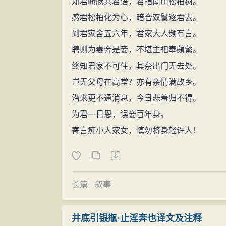
知君断肠共君语，君指南山松柏树。
感君松柏化为心，暗合双鬟逐君去。
到君家舍五六年，君家大人频有言。
聘则为妻奔是妾，不堪主祀奉蘋蘩。
终知君家不可住，其奈出门无去处。
岂无父母在高堂？亦有亲情满故乡。
潜来更不通消息，今日悲羞归不得。
为君一日恩，误妾百年身。
寄言痴小人家女，慎勿将身轻许人！
长篇
叙事
井底引银瓶·止淫奔也译文及注释