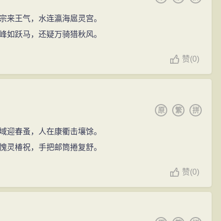
宗来王气，水连瀛海扈灵宫。
峰如跃马，还疑万骑猎秋风。
赞
(
0)
原
繁
拼
域迎春蚤，人在康衢击壤馀。
愧灵椿祝，手把邮筒捲复舒。
赞
(
0)