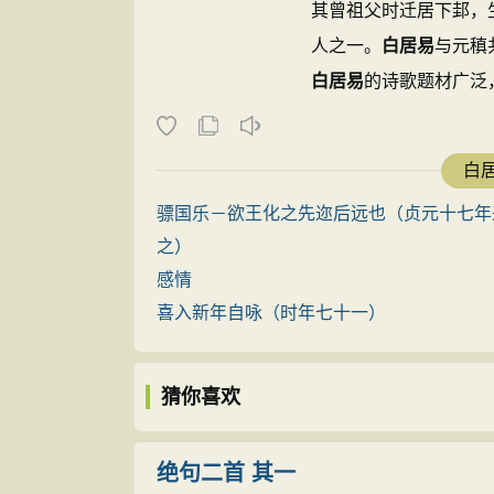
其曾祖父时迁居下邽，
聘为妻：指经过正式行聘手续的女子才能为
会被看成败坏门风的不祥之物。残酷的封建
人之一。
白居易
与元稹
不能作为主祭人。蘋（píng）蘩（fán）
说：“寄言痴小人家女，慎勿将身轻许人。
白居易
的诗歌题材广泛，
高堂：指父母。
他的劝戒。诗歌的基调因之也变得深沉且凝
翰林学士、左赞善大夫。
潜来：偷偷来，私奔。
此诗的最大成就在于成功地塑造了一个单
庆集》传世，代表诗作有
痴小：指痴情而年少的少女。
白居
一个不幸女子的内心独白。刻画她的美丽不
断肠共君语”，“感君松柏化为心”、“暗合
参考资料：
骠国乐－欲王化之先迩后远也（贞元十七年
1、玮光等．《现代汉语词典》修订第3版：商务印书馆，19
的单纯、多情。开头以银瓶、玉簪隐喻美丽
之）
2、沈兰等 ．古汉语常用字词典：长春出版社，2010年：56.8
仅言她出门后没有去处，不进一步描写悲剧
感情
在这首中长篇叙事诗中，诗人用凝练的语
喜入新年自咏（时年七十一）
母国人皆贱之”。它在题材上与古乐府中的
上看，全诗所表现的生活现象带有中唐都市
猜你喜欢
这在当时其他人的作品中也有所表现，这是
男女的交往带来了一定自由，但传统的礼教
绝句二首 其一
而在这一悲剧中女子更是一个更大有受害者