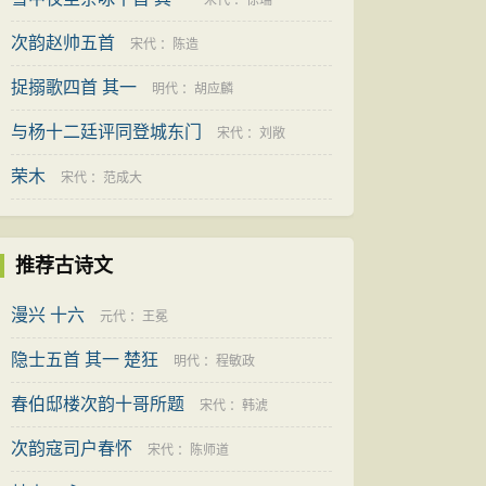
宋代
：
徐瑞
次韵赵帅五首
宋代
：
陈造
捉搦歌四首 其一
明代
：
胡应麟
与杨十二廷评同登城东门
宋代
：
刘敞
荣木
宋代
：
范成大
推荐古诗文
漫兴 十六
元代
：
王冕
隐士五首 其一 楚狂
明代
：
程敏政
春伯邸楼次韵十哥所题
宋代
：
韩淲
次韵寇司户春怀
宋代
：
陈师道