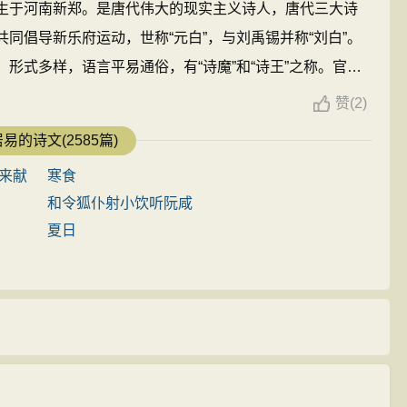
生于河南新郑。是唐代伟大的现实主义诗人，唐代三大诗
正妻，正妻可以主祭。奔：私奔。妾：偏室。不谌主祀：
礼教就是这样直接摧残着人们的身心。因此诗人最后感叹
共同倡导新乐府运动，世称“元白”，与刘禹锡并称“刘白”。
：两种可供食用的水草，古代常用于祭祀。
”看似劝戒，实为叹息，诗人对诗中主人公的同情远远超过了
形式多样，语言平易通俗，有“诗魔”和“诗王”之称。官至
重。
公元846年，
白居易
在洛阳逝世，葬于香山。有《白氏长
赞
(
2)
纯、美丽、多情的女子形象。除结尾外，整篇作品都是
《长恨歌》、《卖炭翁》、《琵琶行》等。 ...
易的诗文(2585篇)
是通过自我欣赏而是借他人口中说出，手法颇高妙。“知君
双鬟逐君去”等语，刻画少女，贴切自然，充分表现出女主人公
来献
寒食
96年：56.78.256.432.588
的少女，新颖别致，托此以起兴，与下文衔接自然。结尾
和令狐仆射小饮听阮咸
4.182.241.479.521.566.623.655.752
的结局，余韵深长，发人深省。
夏日
句表现了一私奔女子的悲哀。《礼记》：“奔者为妾，父
弃妇诗类同，但其风格与情调与传统之作多有不同。从内容
生活的色彩，女子能有这样的机会与男子交往并能私奔，
唐人都市生活中特有的一个现象。唐朝的商业生活给青年
观念却扼杀了他们追求幸福的权利，并制造了一些悲剧，
。诗人取材典型，对扼杀人性的礼教提出了批判。对不幸