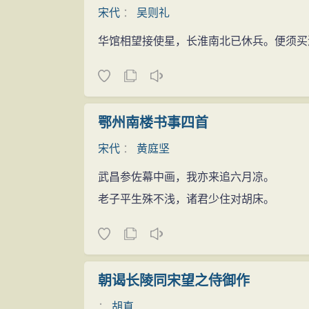
宋代
：
吴则礼
的女子表示了同情。其中对礼与情之间矛盾
人也体现了中唐文人的叙事艺术的水平，诗
华馆相望接使星，长淮南北已休兵。便须买
程，情节完整生动，极具戏剧性。诗人着重
的悲剧性与抒情性。诗人便就这种“奔者为
轻易与人私奔之情。
鄂州南楼书事四首
宋代
：
黄庭坚
武昌参佐幕中画，我亦来追六月凉。
老子平生殊不浅，诸君少住对胡床。
朝谒长陵同宋望之侍御作
：
胡直