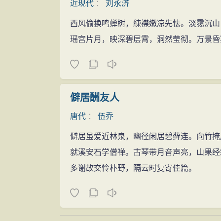
近现代
：
刘永济
西风偷换鸣蝉树，綀襟嫩凉先怯。淡霭沉山
瑶宫片月，映深碧层霄，洞然莹彻。万景昏
僻居酬友人
唐代
：
伍乔
僻居虽爱近林泉，幽径闲居碧藓连。向竹掩
就溪安石学僧禅。古琴带月音声亮，山果经
多谢故交怜朴野，隔云时复寄佳篇。