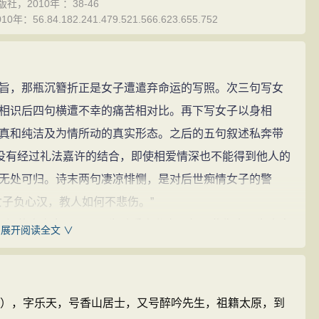
2010年 ：38-46
何离开家门却没有去处。
4.182.241.479.521.566.623.655.752
。
今悲愤羞愧无法归乡。
的幸福。
，那瓶沉簪折正是女子遭遣弃命运的写照。次三句写女
万要慎重不要将终生轻易许人。
相识后四句横遭不幸的痛苦相对比。再下写女子以身相
真和纯洁及为情所动的真实形态。之后的五句叙述私奔带
，无节制。
了没有经过礼法嘉许的结合，即使相爱情深也不能得到他人的
的少女。
无处可归。诗末两句凄凉悱恻，是对后世痴情女子的警
女子负心汉，教人如何不悲伤。”
容女子眉黛如远山的颜色。蛾：代指蝉翼。
好好的良家女子，只因为随爱人私奔，便从此失去了为人妻
展开阅读全文 ∨
相顾。
蘩。”侍奉公丈夫五六年之久，都换不来男家人的认可，她没
夫家首选的继承人。这位重自尊的女性，终于决定离开这
为一。
与强大的封建礼教相抗争的。在那个时代，像这样一个自
46年），字乐天，号香山居士，又号醉吟先生，祖籍太原，到
歧视，就是回到娘家，也会被自己的父母弟妹所鄙弃，她