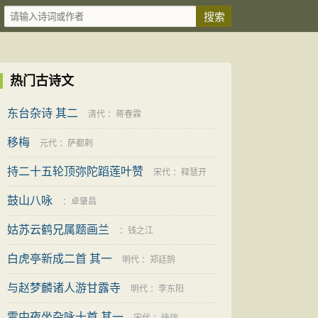
热门古诗文
东台杂诗 其二
清代
：
蒋春霖
移梅
元代
：
萨都剌
持二十五轮顶弥陀蹈莲叶赞
宋代
：
释慧开
鼓山八咏
：
卓肇昌
姑苏云鹤兄属题画兰
：
钱之江
白虎亭新成二首 其一
明代
：
郑廷鹄
与赵梦麟诸人游甘露寺
明代
：
李东阳
雪中夜坐杂咏十首 其一