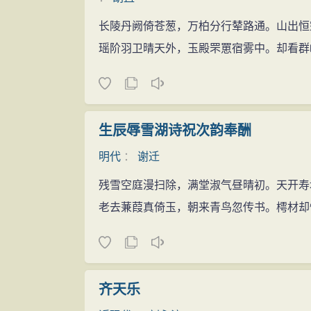
长陵丹阙倚苍葱，万柏分行辇路通。山出恒
瑶阶羽卫晴天外，玉殿罘罳宿雾中。却看群
生辰辱雪湖诗祝次韵奉酬
明代
：
谢迁
残雪空庭漫扫除，满堂淑气昼晴初。天开寿
老去蒹葭真倚玉，朝来青鸟忽传书。樗材却
齐天乐