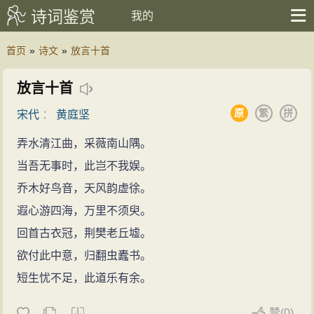
诗词鉴赏
我的
首页
»
诗文
»
放言十首
放言十首
原
繁
拼
宋代
：
黄庭坚
弄水清江曲，采薇南山隅。
当吾无事时，此岂不我娱。
乔木好鸟音，天风韵虚徐。
遐心游四海，万里不须臾。
回首古衣冠，荆樊老丘墟。
欲付此中意，归翻虫蠹书。
短生忧不足，此道乐有余。
赞
(
0)