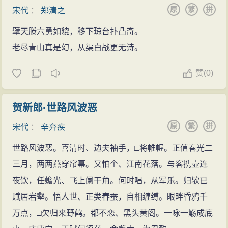
原
繁
拼
宋代
：
郑清之
擘天滕六勇如貔，移下琼台扑凸奇。
老尽青山真是幻，从渠白战更无诗。
赞
(
0)
贺新郎·世路风波恶
原
繁
拼
宋代
：
辛弃疾
世路风波恶。喜清时、边夫袖手，□将帷幄。正值春光二
三月，两两燕穿帘幕。又怕个、江南花落。与客携壶连
夜饮，任蟾光、飞上阑干角。何时唱，从军乐。归欤已
赋居岩壑。悟人世、正类春蚕，自相缠缚。眼畔昏鸦千
万点，□欠归来野鹤。都不恋、黑头黄阁。一咏一觞成底