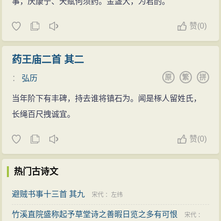
事，庆康宁、天赋何须药。金盏大，为君酌。
赞
(
0)
药王庙二首 其二
原
繁
拼
：
弘历
当年阶下有丰碑，持去谁将镇石为。闻是椓人留姓氏，
长绳百尺拽诚宜。
赞
(
0)
热门古诗文
避贼书事十三首 其九
宋代
：
左纬
竹溪直院盛称起予草堂诗之善暇日览之多有可恨
宋代
：