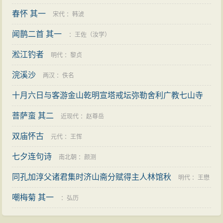
春怀 其一
刘克庄
宋代
：
韩淲
闻鹊二首 其一
：
王佐（汝学）
淞江钓者
明代
：
黎贞
浣溪沙
两汉
：
佚名
十月六日与客游金山乾明宣塔戒坛弥勒舍利广教七山寺
三首 其一
菩萨蛮 其二
：
刘摰
近现代
：
赵尊岳
双庙怀古
元代
：
王恽
七夕连句诗
南北朝
：
颜测
同孔加淳父诸君集时济山斋分赋得主人林馆秋
明代
：
王懋
嘲梅菊 其一
明
：
弘历