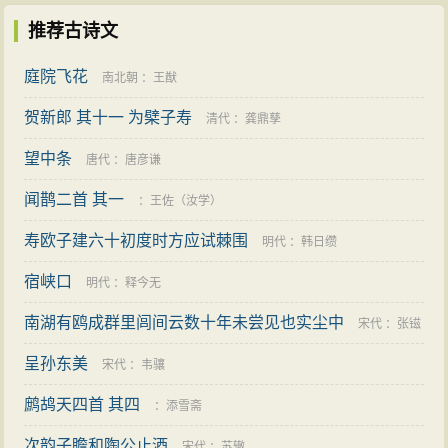
推荐古诗文
庭院飞花
南北朝
：
王猷
贺新郎 其十一 为檗子寿
清代
：
龚鼎孳
望中条
唐代
：
唐彦谦
闻鹊二首 其一
：
王佐（汝学）
寿欧子建六十初度时方应试棘围
明代
：
韩日缵
宿峡口
明代
：
释今无
南湖有鸥成群里闾间云数十年未尝见也实尘中
宋代
：
张镃
呈孙东美
宋代
：
韦骧
鹧鸪天四首 其四
：
添雪斋
次韵子瞻和陶公止酒
宋代
：
苏辙