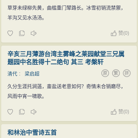
草芽未绿柳先黄，曲槛重门辇路长。冰雪初销流禁禦，
羊沟又见水汤汤。
赞
(
0)
辛亥三月薄游台湾主雾峰之莱园献堂三兄属
题园中名胜得十二绝句 其三 考槃轩
原
繁
拼
清代
：
梁启超
久分生涯托涧薖，齑盐送老意如何？奇情未合销磨尽，
风雨中宵一啸歌。
赞
(
0)
和林治中雪诗五首