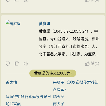
黄庭坚
黄庭坚
（1045.8.9-1105.5.24），字
鲁直，号山谷道人，晚号涪翁，洪州
分宁（今江西省九江市修水县）人，
北宋著名文学家、书法家，为盛极一
时的江西诗派开山之祖，与杜甫、陈
赞
(
1)
师道和陈与义素有“一祖三宗”（
黄庭
黄庭坚的诗文(2085篇)
坚
为其中一宗）之称。与张耒、晁补
诉衷情
采桑子（送彭道微使君移知
之、秦观都游学于苏轼门下，合称为
永康军）
“苏门四学士”。生前与苏轼齐名，世
醇道得蛤蜊复索舜泉舜泉已
喝火令
称“苏黄”。著有《山谷词》，且
黄庭
酌尽官酝
南乡子