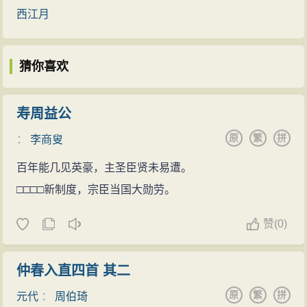
坚
书法亦能独树一格，为“宋四家”之
西江月
一。 ...
猜你喜欢
寿周益公
原
繁
拼
：
李商叟
百年能几见英豪，主圣臣贤未易遭。
□□□□新制度，宗臣当国大勋劳。
赞
(
0)
仲春入直四首 其二
原
繁
拼
元代
：
周伯琦