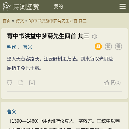
诗词鉴赏
我的
首页
»
诗文
»
寄中书洪益中梦菊先生四首 其三
寄中书洪益中梦菊先生四首 其三
原
繁
拼
明代
：
曹义
望入天台客路长，江云野树思茫茫。别来每叹光阴速，
屈指于今巳十霜。
赞
(
0)
曹义
（1390—1460）明扬州府仪真人，字敬方。正统中以燕