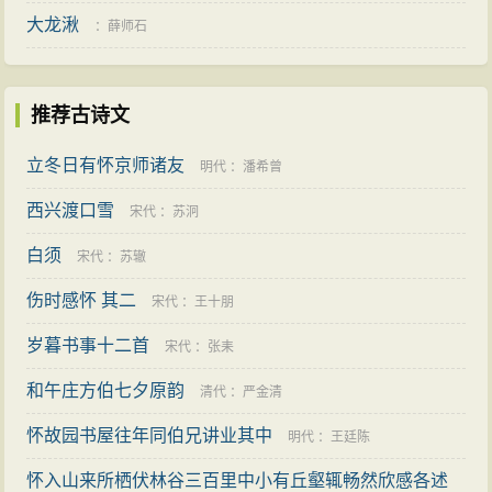
大龙湫
：
薛师石
推荐古诗文
立冬日有怀京师诸友
明代
：
潘希曾
西兴渡口雪
宋代
：
苏泂
白须
宋代
：
苏辙
伤时感怀 其二
宋代
：
王十朋
岁暮书事十二首
宋代
：
张耒
和午庄方伯七夕原韵
清代
：
严金清
怀故园书屋往年同伯兄讲业其中
明代
：
王廷陈
怀入山来所栖伏林谷三百里中小有丘壑辄畅然欣感各述