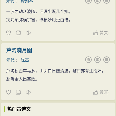
原
繁
拼
宋代
：
释如本
一波才动众波随，汩没尘寰几个知。
突兀须弥横宇宙，纵横妙用更由谁。
赞
(
0)
芦沟晓月图
原
繁
拼
元代
：
陈高
芦沟桥西车马多，山头白日照清波。毡庐亦有江南妇，
愁听金人出塞歌。
赞
(
0)
热门古诗文