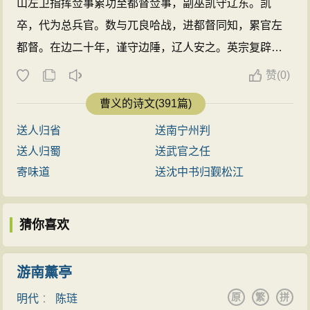
山左卫指挥佥事累功至都督佥事，副巫凯守辽东。凯
卒，代为总兵官。数与兀良哈战，进都督同知，累官左
都督。在边二十年，谨守边陲，辽人安之。英宗复辟，
封丰润伯。 ...
赞
(
0)
曹义的诗文(391篇)
送人归省
送南宁州判
送人归蜀
送武官之任
寄味道
送沈中书归觐松江
猜你喜欢
游南薰亭
原
繁
拼
明代
：
陈琏