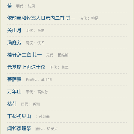
菊
明代
：
沈周
依韵奉和牧翁人日示内二首 其一
清代
：
柳是
关山月
明代
：
薛蕙
满庭芳
两汉
：
佚名
桂轩辞二章 其一
元代
：
杨维桢
元基席上再送士仪
明代
：
萧显
菩萨蛮
近现代
：
章士钊
万年山
宋代
：
高似孙
枯荷
唐代
：
龚诩
下邳初见山
：
孙继皋
闻邻家理筝
唐代
：
徐安贞