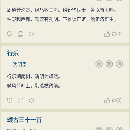
周道昔沦丧，凤鸟收其声。纷纷徇世士，各以智术鸣。
仲舒起西都，蜀汉有孔明。下帷谈正谊，濡走济群生。
赞
(
0)
行乐
原
繁
拼
：
沈明臣
行乐湖南树，清阴为飒然。
微风荷叶上，乳燕杖藜前。
赞
(
0)
颂古三十一首