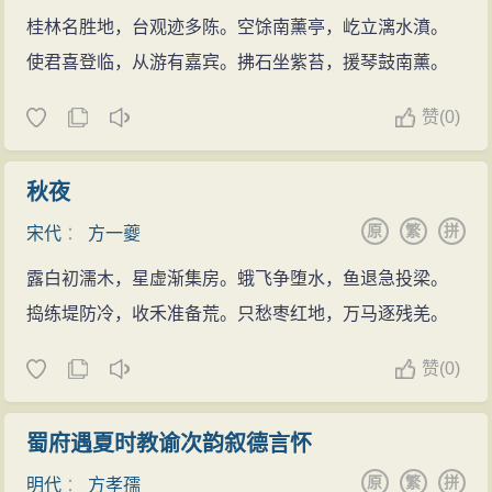
桂林名胜地，台观迹多陈。空馀南薰亭，屹立漓水濆。
使君喜登临，从游有嘉宾。拂石坐紫苔，援琴鼓南薰。
赞
(
0)
秋夜
原
繁
拼
宋代
：
方一夔
露白初濡木，星虚渐集房。蛾飞争堕水，鱼退急投梁。
捣练堤防冷，收禾准备荒。只愁枣红地，万马逐残羌。
赞
(
0)
蜀府遇夏时教谕次韵叙德言怀
原
繁
拼
明代
：
方孝孺