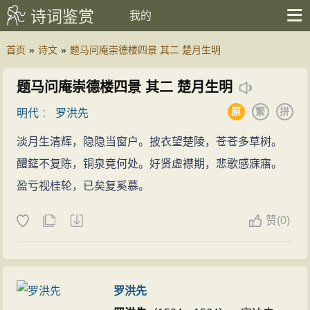
诗词鉴赏
我的
首页
»
诗文
»
题马问庵崇德楼四景 其二 楚月生明
题马问庵崇德楼四景 其二 楚月生明
原
繁
拼
明代
：
罗洪先
淡月生清辉，隐隐当窗户。披衣望楚陵，苍苍多草树。
醴筵不复陈，铜泉竟何处。好贤虚襟期，悲歌感寐寤。
盈亏视桂轮，已矣复奚慕。
赞
(
0)
罗洪先