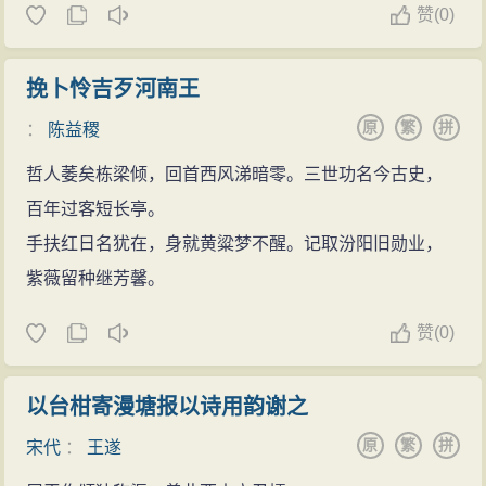
赞
(
0)
挽卜怜吉歹河南王
原
繁
拼
：
陈益稷
哲人萎矣栋梁倾，回首西风涕暗零。三世功名今古史，
百年过客短长亭。
手扶红日名犹在，身就黄粱梦不醒。记取汾阳旧勋业，
紫薇留种继芳馨。
赞
(
0)
以台柑寄漫塘报以诗用韵谢之
原
繁
拼
宋代
：
王遂