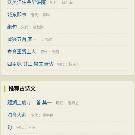
送灵江住金华讲院
宋代
：
释行海
城东即事
唐代
：
章碣
绝句
宋代
：
葛秋崖
遣兴五首 其一
：
杨爵
寄育王贤上人
宋代
：
谢翱
四臣咏 其三 梁文康储
明代
：
陈子升
推荐古诗文
题湖上废寺二首 其一
明代
：
唐顺之
泊舟大湘
明代
：
曹学佺
句
宋代
：
王予可