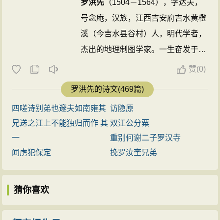
罗洪先
（1504－1564），字达夫，
号念庵，汉族，江西吉安府吉水黄橙
溪（今吉水县谷村）人，明代学者，
杰出的地理制图学家。一生奋发于地
理学等科学的研究，“考图观史“，发
赞
(
0)
现当时地图多疏密失准、远近错误，
罗洪先的诗文(469篇)
于是亲自外出调查收集资料，准备重
四嗟诗别弟也邃夫如南雍其
访隐原
新编一内容丰富、地理位置准确的地
兄送之江上不能独归而作 其
双江公分粟
图，以计里画方之法，创立地图符号
一
重别何谢二子罗汉寺
图例，绘成《广舆图》。创编成地图
闻虏犯保定
挽罗汝奎兄弟
集形式，不仅继承了朱思本制图法，
还加以发展，使地图更为科学实用。
猜你喜欢
罗洪先
堪称与墨卡托同时代的东方最
伟大的地图学家。 ...