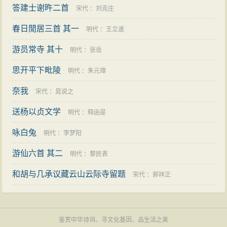
答建士谢旿二首
宋代
：
刘克庄
春日閒居三首 其一
明代
：
王立道
游员常寺 其十
明代
：
张岳
思开平下毗陵
明代
：
朱元璋
奈我
宋代
：
晁说之
送杨以贞文学
明代
：
释函是
咏白兔
明代
：
李梦阳
游仙六首 其二
明代
：
黎民表
和胡与几承议藏云山云际寺留题
宋代
：
郭祥正
鉴赏中华诗词、寻文化基因、品生活之美