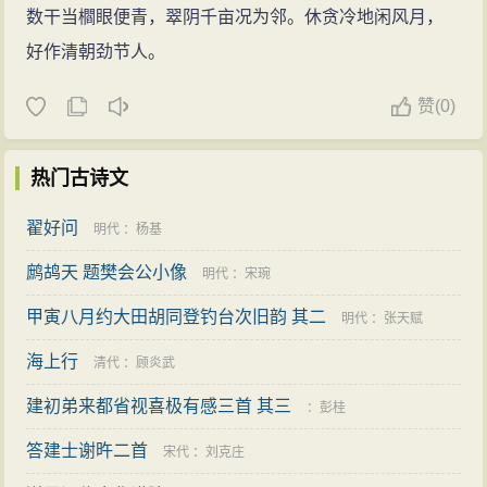
数干当櫩眼便青，翠阴千亩况为邻。休贪冷地闲风月，
好作清朝劲节人。
赞
(
0)
热门古诗文
翟好问
明代
：
杨基
鹧鸪天 题樊会公小像
明代
：
宋琬
甲寅八月约大田胡同登钓台次旧韵 其二
明代
：
张天赋
海上行
清代
：
顾炎武
建初弟来都省视喜极有感三首 其三
：
彭桂
答建士谢旿二首
宋代
：
刘克庄