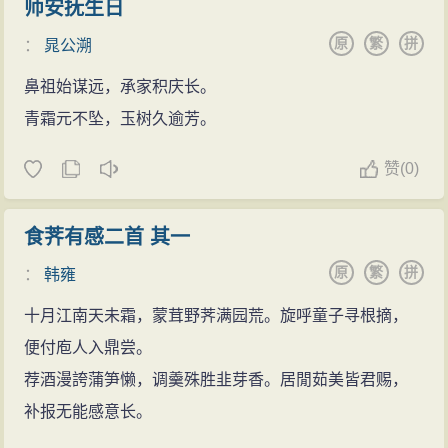
师安抚生日
原
繁
拼
：
晁公溯
鼻祖始谋远，承家积庆长。
青霜元不坠，玉树久逾芳。
赞
(
0)
食荠有感二首 其一
原
繁
拼
：
韩雍
十月江南天未霜，蒙茸野荠满园荒。旋呼童子寻根摘，
便付庖人入鼎尝。
荐酒漫誇蒲笋懒，调羹殊胜韭芽香。居閒茹美皆君赐，
补报无能感意长。