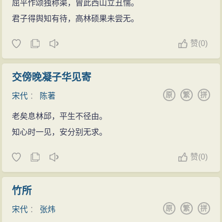
屈平作颂独称渠，曾此西山立丑懦。
君子得舆知有待，高林硕果未尝无。
赞
(
0)
交傍晚凝子华见寄
原
繁
拼
宋代
：
陈著
老矣息林邱，平生不径由。
知心时一见，安分别无求。
赞
(
0)
竹所
原
繁
拼
宋代
：
张炜