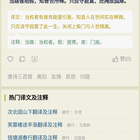
当路谁相假，知音世所稀。只应守寂寞，还掩故园扉。
译文：当权者有谁肯能援引我，知音人在世间实在稀微。
只应该守寂寞了此一生，关闭上柴门与人世隔离。
注释：当路：当权者。假：提携。扉：门扇。
赞
(
0)
唐诗三百首
离别
友情
哀怨
归隐
热门译文及注释
次北固山下翻译及注释
唐代
：
王湾
芙蓉楼送辛渐翻译及注释
唐代
：
王昌龄
钱塘湖春行翻译及注释
唐代
：
白居易