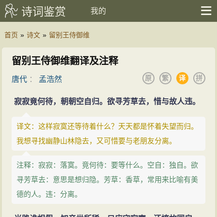
诗词鉴赏
我的
首页
»
诗文
»
留别王侍御维
留别王侍御维翻译及注释
原
繁
译
拼
唐代
：
孟浩然
寂寂竟何待，朝朝空自归。欲寻芳草去，惜与故人违。
译文：这样寂寞还等待着什么？天天都是怀着失望而归。
我想寻找幽静山林隐去，又可惜要与老朋友分离。
注释：寂寂：落寞。竟何待：要等什么。空自：独自。欲
寻芳草去：意思是想归隐。芳草：香草，常用来比喻有美
德的人。违：分离。