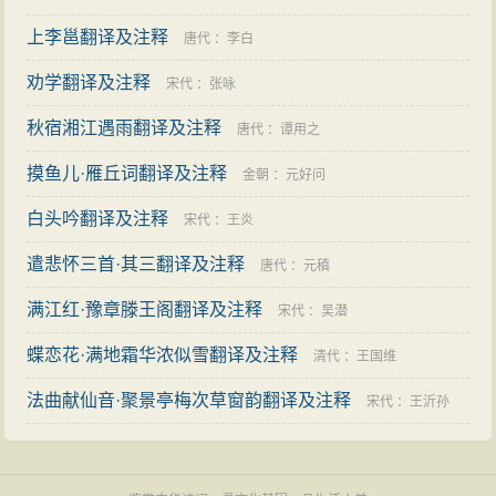
上李邕翻译及注释
唐代
：
李白
劝学翻译及注释
宋代
：
张咏
秋宿湘江遇雨翻译及注释
唐代
：
谭用之
摸鱼儿·雁丘词翻译及注释
金朝
：
元好问
白头吟翻译及注释
宋代
：
王炎
遣悲怀三首·其三翻译及注释
唐代
：
元稹
满江红·豫章滕王阁翻译及注释
宋代
：
吴潜
蝶恋花·满地霜华浓似雪翻译及注释
清代
：
王国维
法曲献仙音·聚景亭梅次草窗韵翻译及注释
宋代
：
王沂孙