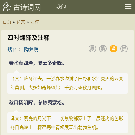
古诗词网
我的
首页
»
诗文
»
四时
四时翻译及注释
原
繁
译
拼
魏晋
：
陶渊明
春水满四泽，夏云多奇峰。
译文：隆冬过去，一泓春水溢满了田野和水泽夏天的云变
幻莫测，大多如奇峰骤起，千姿万态秋月朗照。
秋月扬明晖，冬岭秀寒松。
译文：明亮的月光下，一切景物都蒙上了一层迷离的色彩
冬日高岭上一棵严寒中青松展现出勃勃生机。