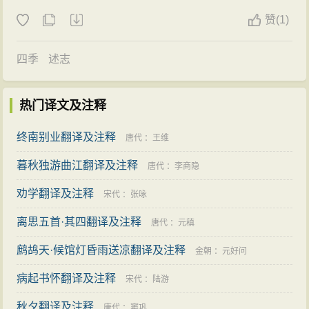
赞
(
1)
四季
述志
热门译文及注释
终南别业翻译及注释
唐代
：
王维
暮秋独游曲江翻译及注释
唐代
：
李商隐
劝学翻译及注释
宋代
：
张咏
离思五首·其四翻译及注释
唐代
：
元稹
鹧鸪天·候馆灯昏雨送凉翻译及注释
金朝
：
元好问
病起书怀翻译及注释
宋代
：
陆游
秋夕翻译及注释
唐代
：
窦巩