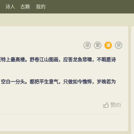
诗人
古籍
我的
原
繁
译
拼
兴特上最高楼。舒卷江山图画，应答龙鱼悲啸，不暇愿诗
，空白一分头。都把平生意气，只做如今憔悴，岁晚若为
赞
(
0)