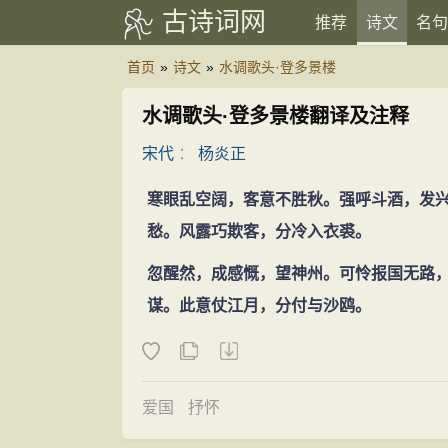
古诗词网
推荐
诗文
名句
首页
»
诗文
»
水调歌头·登多景楼
水调歌头·登多景楼翻译及注释
宋代
：
杨炎正
寒眼乱空阔，客意不胜秋。强呼斗酒，发
愁。风露巧欺客，分冷入衣裘。
忽醒然，成感慨，望神州。可怜报国无路
谋。此意仗江月，分付与沙鸥。
爱国
抒怀