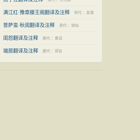
清代
：
宗元鼎
满江红·豫章滕王阁翻译及注释
宋代
：
吴潜
菩萨蛮·秋闺翻译及注释
清代
：
徐灿
闺怨翻译及注释
唐代
：
黄滔
端居翻译及注释
唐代
：
郑谷