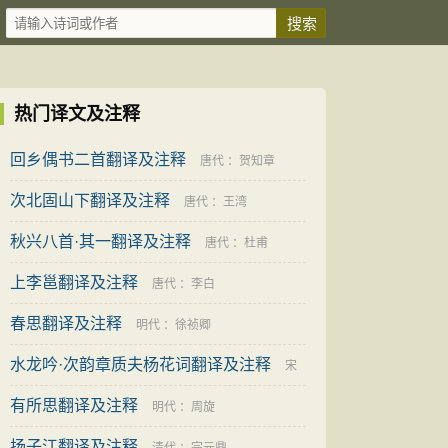
热门译文及注释
回乡偶书二首翻译及注释
唐代
：
贺知章
次北固山下翻译及注释
唐代
：
王湾
秋兴八首·其一翻译及注释
唐代
：
杜甫
上李邕翻译及注释
唐代
：
李白
春思翻译及注释
明代
：
徐祯卿
水龙吟·次韵章质夫杨花词翻译及注释
宋
有所思翻译及注释
代
：
苏轼
明代
：
周旋
扬子江翻译及注释