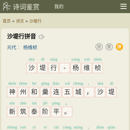
诗词鉴赏
我的
首页
»
诗文
»
沙堤行
沙堤行拼音
原
繁
拼
元代
：
杨维桢
shā
dī
xíng
-
yáng
wéi
zhēn
沙
堤
行
-
杨
维
桢
shén
zhōu
hé
gēng
lián
wǔ
chéng
，
shā
dī
神
州
和
羹
连
五
城
，
沙
堤
xīn
zhù
tài
jiē
píng
。
新
筑
泰
阶
平
。
zhèng
yuè
yī
rì
tài
yáng
míng
，
diàn
qián