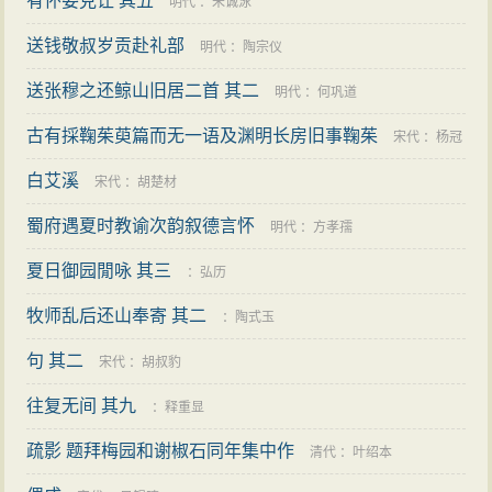
有怀娄克让 其五
明代
：
朱诚泳
送钱敬叔岁贡赴礼部
明代
：
陶宗仪
送张穆之还鲸山旧居二首 其二
明代
：
何巩道
古有採鞠茱萸篇而无一语及渊明长房旧事鞠茱
宋代
：
杨冠
白艾溪
卿
宋代
：
胡楚材
蜀府遇夏时教谕次韵叙德言怀
明代
：
方孝孺
夏日御园閒咏 其三
：
弘历
牧师乱后还山奉寄 其二
：
陶式玉
句 其二
宋代
：
胡叔豹
往复无间 其九
：
释重显
疏影 题拜梅园和谢椒石同年集中作
清代
：
叶绍本