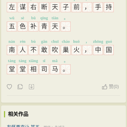
左
谋
右
断
天
子
前
，
手
持
wǔ
sè
bǔ
qīng
tiān
。
五
色
补
青
天
。
nán
rén
bù
gǎn
chuī
cháo
huǒ
，
zhōng
guó
南
人
不
敢
吹
巢
火
，
中
国
táng
táng
xiāng
sī
mǎ
。
堂
堂
相
司
马
。
赞
(
0)
相关作品