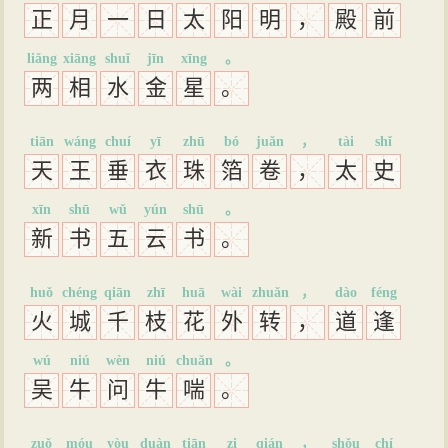
正
月
一
日
太
阳
明
，
殿
前
liǎng
xiāng
shuǐ
jīn
xīng
。
两
相
水
金
星
。
tiān
wáng
chuí
yī
zhū
bó
juǎn
，
tài
shǐ
天
王
垂
衣
珠
箔
卷
，
太
史
xīn
shū
wǔ
yún
shū
。
新
书
五
云
书
。
huǒ
chéng
qiān
zhī
huā
wài
zhuǎn
，
dào
féng
火
城
千
枝
花
外
转
，
道
逢
wú
niú
wèn
niú
chuǎn
。
吴
牛
问
牛
喘
。
zuǒ
móu
yòu
duàn
tiān
zi
qián
，
shǒu
chí