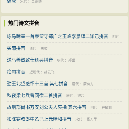
偶成
宋代
：
吴锡畴
热门诗文拼音
咏马蹄墨一首柬留守郑广之玉峰李景辉二知己拼音
明代
买菊拼音
：
童轩
清代
：
焦循
送马善徵致仕还吴拼音
明代
：
郑岳
绝句拼音
近现代
：
胡云飞
勤王北望感怀十三首 其七拼音
唐代
：
康有为
秋夜梁七兵曹同宿二首拼音
唐代
：
钱起
故刑部尚书万安刘公夫人哀挽 其六拼音
明代
：
程敏政
和陈蹇叔郎中乙已上元晴和拼音
宋代
：
杨万里