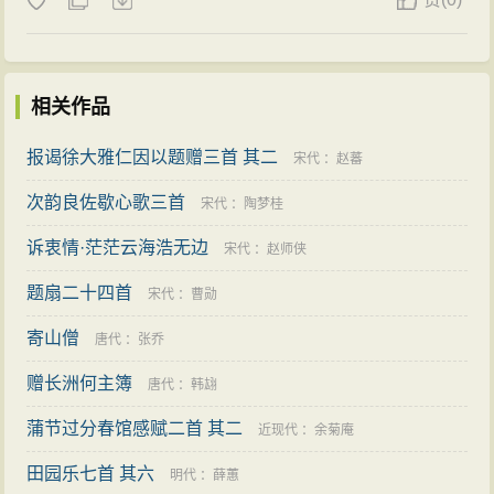
相关作品
报谒徐大雅仁因以题赠三首 其二
宋代
：
赵蕃
次韵良佐歇心歌三首
宋代
：
陶梦桂
诉衷情·茫茫云海浩无边
宋代
：
赵师侠
题扇二十四首
宋代
：
曹勋
寄山僧
唐代
：
张乔
赠长洲何主簿
唐代
：
韩翃
蒲节过分春馆感赋二首 其二
近现代
：
余菊庵
田园乐七首 其六
明代
：
薛蕙