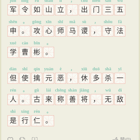
jūn
lìng
rú
shān
lì
，
chū
mén
sān
wǔ
军
令
如
山
立
，
出
门
三
五
shēn
。
gōng
xīn
shī
mǎ
sù
，
shǒu
fǎ
申
。
攻
心
师
马
谡
，
守
法
xué
cáo
bīn
。
学
曹
彬
。
dàn
shǐ
qín
yuán
è
，
xiū
duō
shā
yī
但
使
擒
元
恶
，
休
多
杀
一
rén
。
gǔ
lái
chēng
shàn
jiāng
，
wú
dí
人
。
古
来
称
善
将
，
无
敌
shì
xíng
rén
。
是
行
仁
。
赞
(
0)