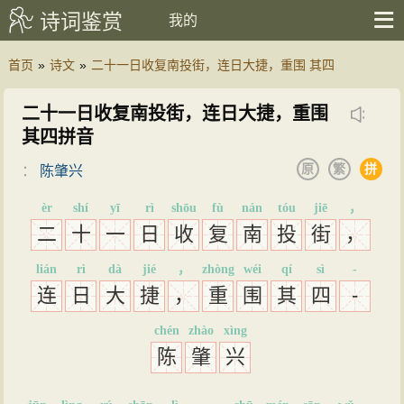
诗词鉴赏
我的
首页
»
诗文
»
二十一日收复南投街，连日大捷，重围 其四
二十一日收复南投街，连日大捷，重围
其四拼音
原
繁
拼
：
陈肇兴
èr
shí
yī
rì
shōu
fù
nán
tóu
jiē
，
二
十
一
日
收
复
南
投
街
，
lián
rì
dà
jié
，
zhòng
wéi
qí
sì
-
连
日
大
捷
，
重
围
其
四
-
chén
zhào
xìng
陈
肇
兴