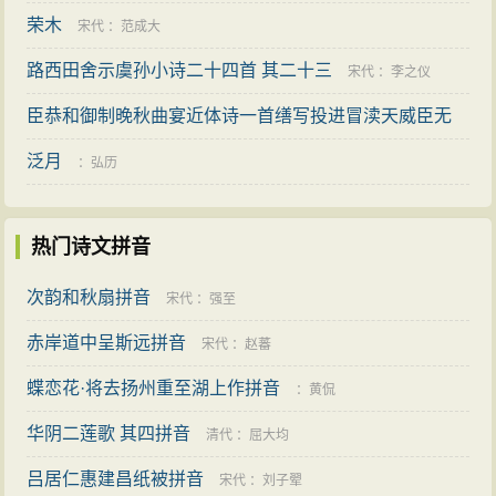
荣木
宋代
：
范成大
路西田舍示虞孙小诗二十四首 其二十三
宋代
：
李之仪
臣恭和御制晚秋曲宴近体诗一首缮写投进冒渎天威臣无
任战惧俟罪之至
泛月
宋代
：
周必大
：
弘历
热门诗文拼音
次韵和秋扇拼音
宋代
：
强至
赤岸道中呈斯远拼音
宋代
：
赵蕃
蝶恋花·将去扬州重至湖上作拼音
：
黄侃
华阴二莲歌 其四拼音
清代
：
屈大均
吕居仁惠建昌纸被拼音
宋代
：
刘子翚