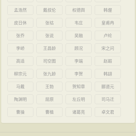
孟浩然
戴叔伦
权德舆
韩偓
皮日休
张祜
韦庄
皇甫冉
张乔
张说
吴融
卢纶
李峤
王昌龄
顾况
宋之问
高适
司空图
李端
赵嘏
柳宗元
张九龄
李贺
韩翃
马戴
王勃
贺知章
郦道元
陶渊明
屈原
左丘明
司马迁
曹操
曹植
诸葛亮
卓文君