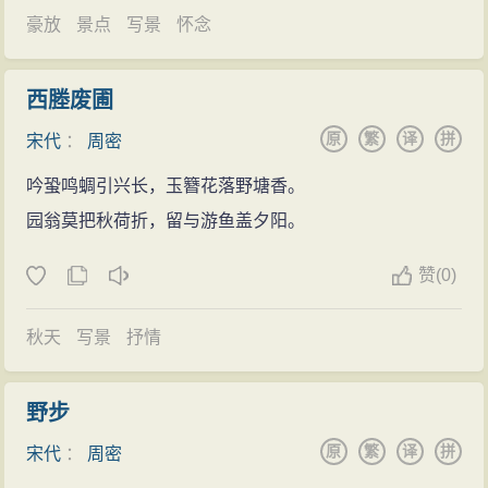
豪放
景点
写景
怀念
西塍废圃
原
繁
译
拼
宋代
：
周密
吟蛩鸣蜩引兴长，玉簪花落野塘香。
园翁莫把秋荷折，留与游鱼盖夕阳。
赞
(
0)
秋天
写景
抒情
野步
原
繁
译
拼
宋代
：
周密