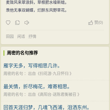
麦陇风来翠浪斜，草根肥水噪新蛙。
羡他无事双蝴蝶，烂醉东风野草花。
赞
(
0)
田园
闲适
抒情
周密的名句推荐
雁字无多，写得相思几许。
周密的名句
：出自《
扫花游·九日怀归
》
最关情，折尽梅花，难寄相思。
周密的名句
：出自《
高阳台·送陈君衡被召
》
回首天涯归梦，几魂飞西浦，泪洒东州。