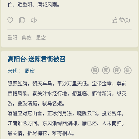
伫。近重阳、满城风雨。
赞
(
0)
重阳
典故
思念
高阳台·送陈君衡被召
原
繁
译
拼
宋代
：
周密
照野旌旗，朝天车马，平沙万里天低。宝带金章，尊前
茸帽风欹。秦关汴水经行地，想登临、都付新诗。纵英
游，叠鼓清笳，骏马名姬。
酒酣应对燕山雪，正冰河月冻，晓陇云飞。投老残年，
江南谁念方回。东风渐绿西湖柳，雁已还、人未南归。
最关情，折尽梅花，难寄相思。