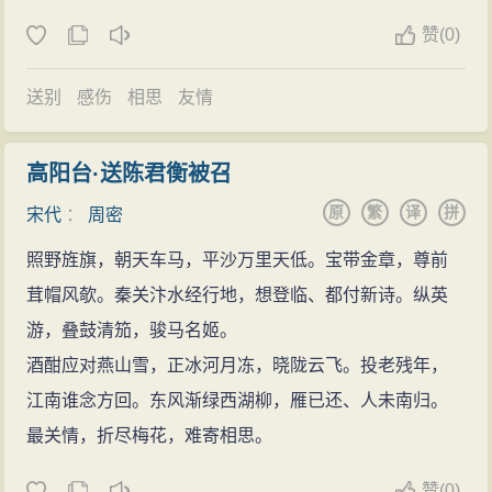
赞
(
0)
送别
感伤
相思
友情
高阳台·送陈君衡被召
原
繁
译
拼
宋代
：
周密
照野旌旗，朝天车马，平沙万里天低。宝带金章，尊前
茸帽风欹。秦关汴水经行地，想登临、都付新诗。纵英
游，叠鼓清笳，骏马名姬。
酒酣应对燕山雪，正冰河月冻，晓陇云飞。投老残年，
江南谁念方回。东风渐绿西湖柳，雁已还、人未南归。
最关情，折尽梅花，难寄相思。
赞
(
0)