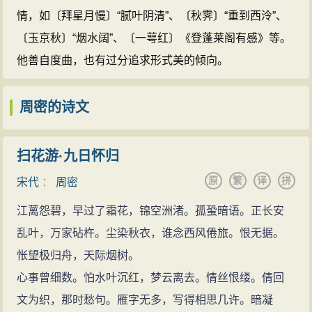
识》、《志雅堂要杂钞》等杂著数十
情，如〔拜星月慢〕“腻叶阴清”、〔秋霁〕“重到西泠”、
种。其词远祖清真，近法姜夔，风格
〔玉京秋〕“烟水阔”、〔一萼红〕《登蓬莱阁有感》等。
清雅秀润，与吴文英并称“二窗”，词
他善自度曲，也有过分追求形式美的倾向。
集名《频洲渔笛谱》、《草窗词》。
周密的诗文(500篇)
周密的名句(14
周密的诗文
条)
扫花游·九日怀归
原
繁
译
拼
宋代
：
周密
江蓠怨碧，早过了霜花，锦空洲渚。孤蛩暗语。正长安
乱叶，万家砧杵。尘染秋衣，谁念西风倦旅。恨无据。
怅望极归舟，天际烟树。
心事曾细数。怕水叶沉红，梦云离去。情丝恨缕。倩回
文为织，那时愁句。雁字无多，写得相思几许。暗凝