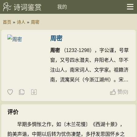
诗词鉴赏
我的
首页
»
诗人
»
周密
周密
周密
（1232-1298），字公谨，号草
窗，又号四水潜夫、弁阳老人、华不
注山人，南宋词人、文学家。祖籍济
南，流寓吴兴（今浙江湖州）。宋德
右间为义乌县（今年内属浙江）令。
赞
(
0)
入元隐居不仕。自号四水潜夫。他的
诗文都有成就，又能诗画音律，尤好
评价
藏弃校书，一生著述较丰。著有《齐
早期多惆怅之作，如〔木兰花慢〕《西湖十景》，
东野语》、《武林旧事》、《癸辛杂
韵美声谐，中期以后转为忧伤凄楚，多抒发思国怀乡之