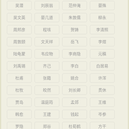
吴潜
刘辰翁
范仲淹
晏殊
吴文英
晏几道
朱敦儒
柳永
周邦彦
程垓
贺铸
李清照
周敦颐
文天祥
岳飞
李煜
陆龟蒙
韦应物
李商隐
元稹
刘禹锡
齐己
李白
白居易
杜甫
张籍
姚合
许浑
杜牧
皎然
刘长卿
贯休
贾岛
温庭筠
孟郊
王维
韩愈
王建
钱起
岑参
罗隐
郑谷
杜荀鹤
方干