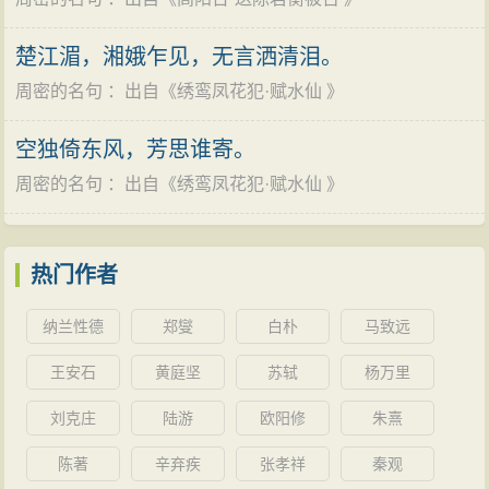
楚江湄，湘娥乍见，无言洒清泪。
周密的名句
：出自《
绣鸾凤花犯·赋水仙
》
空独倚东风，芳思谁寄。
周密的名句
：出自《
绣鸾凤花犯·赋水仙
》
热门作者
纳兰性德
郑燮
白朴
马致远
王安石
黄庭坚
苏轼
杨万里
刘克庄
陆游
欧阳修
朱熹
陈著
辛弃疾
张孝祥
秦观