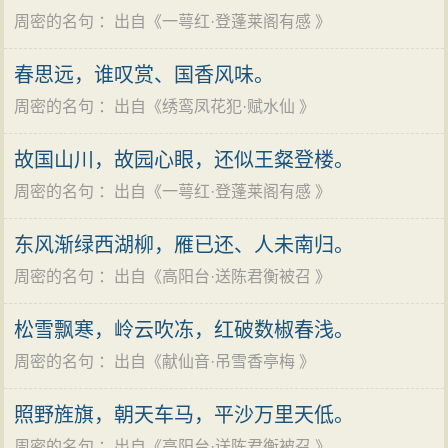
周密的名句
：出自《
一萼红·登蓬莱阁有感
》
春思远，谁叹赏、国香风味。
周密的名句
：出自《
绣鸾凤花犯·赋水仙
》
故国山川，故园心眼，还似王粲登楼。
周密的名句
：出自《
一萼红·登蓬莱阁有感
》
东风渐绿西湖柳，雁已还、人未南归。
周密的名句
：出自《
高阳台·送陈君衡被召
》
松雪飘寒，岭云吹冻，红破数椒春浅。
周密的名句
：出自《
献仙音·吊雪香亭梅
》
照野旌旗，朝天车马，平沙万里天低。
周密的名句
：出自《
高阳台·送陈君衡被召
》