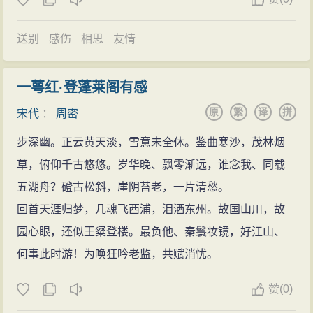
送别
感伤
相思
友情
一萼红·登蓬莱阁有感
原
繁
译
拼
宋代
：
周密
步深幽。正云黄天淡，雪意未全休。鉴曲寒沙，茂林烟
草，俯仰千古悠悠。岁华晚、飘零渐远，谁念我、同载
五湖舟？磴古松斜，崖阴苔老，一片清愁。
回首天涯归梦，几魂飞西浦，泪洒东州。故国山川，故
园心眼，还似王粲登楼。最负他、秦鬟妆镜，好江山、
何事此时游！为唤狂吟老监，共赋消忧。
赞
(
0)