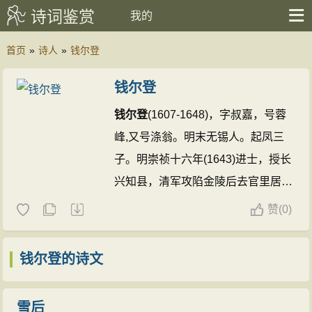
诗词鉴赏
我的
首页
»
诗人
»
钱尔登
钱尔登
钱尔登
(1607-1648)，字叔嘉，号蓉
峰,又号涤翁。明末无锡人。起凤三
子。明崇祯十六年(1643)进士，授长
兴知县，清军攻陷金陵后去官里居。
著有《蓉峰存笥稿》。
钱尔登的诗
赞
(
0)
文(1篇)
钱尔登的诗文
雪后