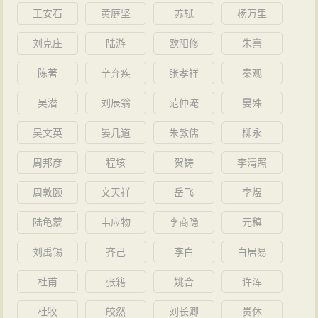
王安石
黄庭坚
苏轼
杨万里
刘克庄
陆游
欧阳修
朱熹
陈著
辛弃疾
张孝祥
秦观
吴潜
刘辰翁
范仲淹
晏殊
吴文英
晏几道
朱敦儒
柳永
周邦彦
程垓
贺铸
李清照
周敦颐
文天祥
岳飞
李煜
陆龟蒙
韦应物
李商隐
元稹
刘禹锡
齐己
李白
白居易
杜甫
张籍
姚合
许浑
杜牧
皎然
刘长卿
贯休