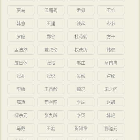
贾岛
温庭筠
孟郊
王维
韩愈
王建
钱起
岑参
罗隐
郑谷
杜荀鹤
方干
孟浩然
戴叔伦
权德舆
韩偓
皮日休
张祜
韦庄
皇甫冉
张乔
张说
吴融
卢纶
李峤
王昌龄
顾况
宋之问
高适
司空图
李端
赵嘏
柳宗元
张九龄
李贺
韩翃
马戴
王勃
贺知章
郦道元