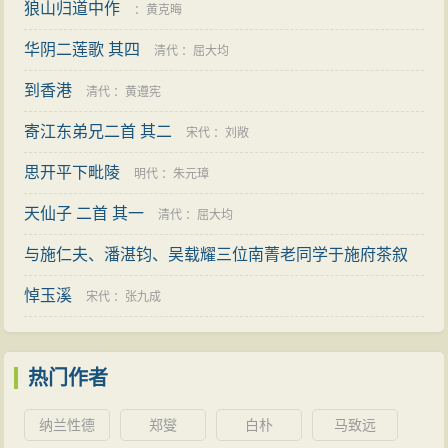
狼山归道中作
：
黄克晦
华阴二莲歌 其四
清代
：
屈大均
到香港
清代
：
黄遵宪
寄江东弟兄二首 其二
宋代
：
刘敞
思开平下毗陵
明代
：
朱元璋
天仙子 二首 其一
清代
：
屈大均
与施仁夫、潘湛钧、吴载耀三位南菁老同学于施府茶叙
即席感赋二首 其一
悼玉溪
：
孙俊在
宋代
：
张九成
热门作者
纳兰性德
郑燮
白朴
马致远