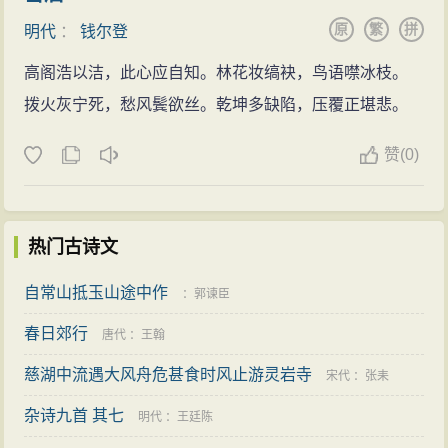
原
繁
拼
明代
：
钱尔登
高阁浩以洁，此心应自知。林花妆缟袂，鸟语噤冰枝。
拨火灰宁死，愁风鬓欲丝。乾坤多缺陷，压覆正堪悲。
赞
(
0)
热门古诗文
自常山抵玉山途中作
：
郭谏臣
春日郊行
唐代
：
王翰
慈湖中流遇大风舟危甚食时风止游灵岩寺
宋代
：
张耒
杂诗九首 其七
明代
：
王廷陈