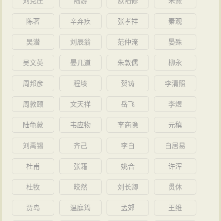
刘克庄
陆游
欧阳修
朱熹
陈著
辛弃疾
张孝祥
秦观
吴潜
刘辰翁
范仲淹
晏殊
吴文英
晏几道
朱敦儒
柳永
周邦彦
程垓
贺铸
李清照
周敦颐
文天祥
岳飞
李煜
陆龟蒙
韦应物
李商隐
元稹
刘禹锡
齐己
李白
白居易
杜甫
张籍
姚合
许浑
杜牧
皎然
刘长卿
贯休
贾岛
温庭筠
孟郊
王维