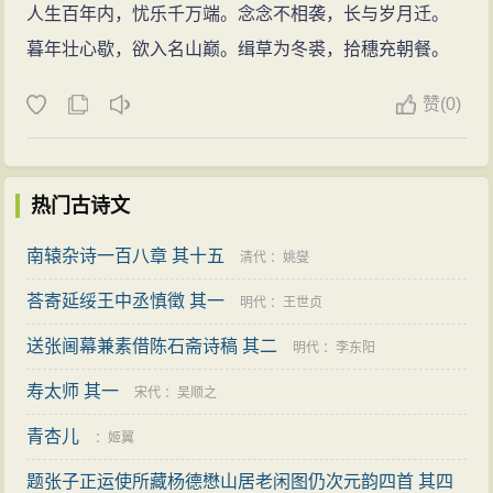
人生百年内，忧乐千万端。念念不相袭，长与岁月迁。
暮年壮心歇，欲入名山巅。缉草为冬裘，拾穗充朝餐。
赞
(
0)
热门古诗文
南辕杂诗一百八章 其十五
清代
：
姚燮
荅寄延绥王中丞慎徵 其一
明代
：
王世贞
送张阃幕兼素借陈石斋诗稿 其二
明代
：
李东阳
寿太师 其一
宋代
：
吴顺之
青杏儿
：
姬翼
题张子正运使所藏杨德懋山居老闲图仍次元韵四首 其四