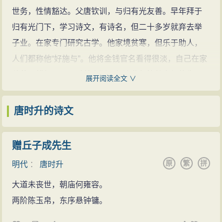
世务，性情豁达。父唐钦训，与归有光友善。早年拜于
归有光门下，学习诗文，有诗名，但二十多岁就弃去举
子业。在家专门研究古学。他家境贫寒，但乐于助人，
人们都称他“好施与”。他将金钱官名看得很淡，自己在家
种菜、耕耘田园，过着陶渊明般清贫但怡然自得的生
展开阅读全文 ∨
活。唐时升与娄坚、程嘉燧都是归有光的门下弟子，文
章很得归氏清雅恬淡气韵。晚年的唐时升闭门谢酒，“味
唐时升的诗文
庄列之微言，以养生尽年”，他与娄坚、程嘉燧常常一起
布衣杖屦，外出游玩，谈诗论文，意气扬扬。一起出游
赠丘子成先生
的人都说他们象是古代的学人，不染尘俗有仙人的气
原
繁
拼
明代
：
唐时升
韵，称他们为“练川三老”。
大道未丧世，朝庙何雍容。
唐时升文才很好，与友人一起做诗的时候常常不假
两阶陈玉帛，东序悬钟镛。
思索，一挥而就。他不喜欢艰深涩泽的文章，自己作诗
用词清浅，且不加点窦，一气呵成。他为自己的诗文集