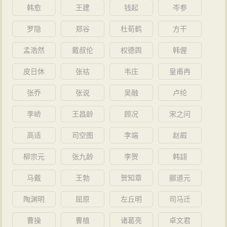
韩愈
王建
钱起
岑参
罗隐
郑谷
杜荀鹤
方干
孟浩然
戴叔伦
权德舆
韩偓
皮日休
张祜
韦庄
皇甫冉
张乔
张说
吴融
卢纶
李峤
王昌龄
顾况
宋之问
高适
司空图
李端
赵嘏
柳宗元
张九龄
李贺
韩翃
马戴
王勃
贺知章
郦道元
陶渊明
屈原
左丘明
司马迁
曹操
曹植
诸葛亮
卓文君