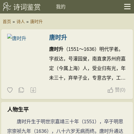
诗词鉴赏
我的
首页
»
诗人
»
唐时升
唐时升
唐时升
（1551～1636）明代学者。
字叔达，号灌园叟，南直隶苏州府嘉
定（今属上海）人，受业归有光，年
未三十，弃举子业，专意古学，工诗
文，用词清浅，善画墨梅。家境贫
赞
(
0)
寒，然好助人，人称好施与。与娄
坚、李流芳、程嘉燧合称“嘉定四先
人物生平
生”，又与里人娄坚、程嘉燧并称“练
唐时升生于明世宗嘉靖三十年（1551），卒于明思
川三老”。
唐时升的诗文(3篇)
宗崇祯九年（1636），八十六岁无病而终。唐时升通达