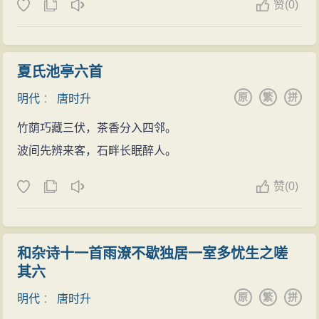
赞
(
0)
取名“三易”，也是不喜艰深之意。在当时他的诗文很受推
崇，与程嘉燧、娄坚、李涣芳交称“嘉定四先生”。四明人
谢三宾把他的《三易集》与其他三人的诗文合刻，题名
夏氏池亭六首
《嘉定四先生集》。
原
繁
拼
明代
：
唐时升
竹荫巧藏三伏，茶香分入四邻。
波间先辨来客，石畔长眠醉人。
赞
(
0)
和杂诗十一首雨潦不歇独居一室多忧生之嗟
其六
原
繁
拼
明代
：
唐时升