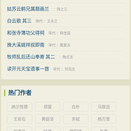
姑苏云鹤兄属题画兰
南北朝
：
王寂
：
钱之江
白云歌 其三
明代
：
王夫之
和张寺簿功父得祠
宋代
：
释宝昙
挽大溪姚祥叔即南
宋代
：
戴复古
牧师乱后还山奉寄 其二
：
陶式玉
读开元天宝遗事一首
宋代
：
刘克庄
热门作者
纳兰性德
郑燮
白朴
马致远
王安石
黄庭坚
苏轼
杨万里