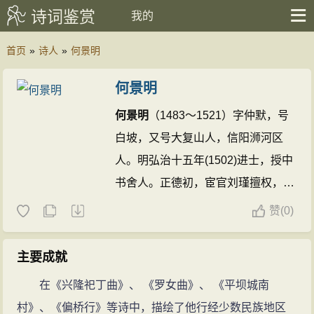
诗词鉴赏
我的
首页
»
诗人
»
何景明
何景明
何景明
（1483～1521）字仲默，号
白坡，又号大复山人，信阳浉河区
人。明弘治十五年(1502)进士，授中
书舍人。正德初，宦官刘瑾擅权，
何
景明
谢病归。刘瑾诛，官复原职。官
赞
(
0)
至陕西提学副使。为“前七子”之一，
与李梦阳并称文坛领袖。其诗取法汉
主要成就
唐，一些诗作颇有现实内容。有《大
在《兴隆祀丁曲》、 《罗女曲》、 《平坝城南
复集》。
何景明的诗文(1010篇)
村》、《偏桥行》等诗中，描绘了他行经少数民族地区