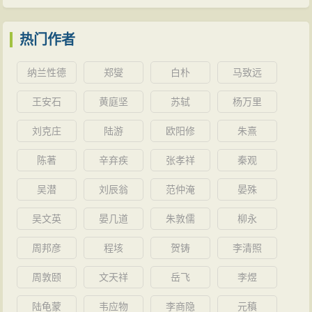
热门作者
纳兰性德
郑燮
白朴
马致远
王安石
黄庭坚
苏轼
杨万里
刘克庄
陆游
欧阳修
朱熹
陈著
辛弃疾
张孝祥
秦观
吴潜
刘辰翁
范仲淹
晏殊
吴文英
晏几道
朱敦儒
柳永
周邦彦
程垓
贺铸
李清照
周敦颐
文天祥
岳飞
李煜
陆龟蒙
韦应物
李商隐
元稹