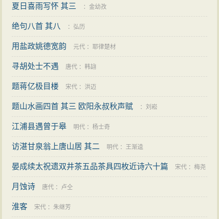
夏日喜雨写怀 其三
：
金幼孜
绝句八首 其八
：
弘历
用盐政姚德宽韵
元代
：
耶律楚材
寻胡处士不遇
唐代
：
韩翃
题蒋亿极目楼
宋代
：
洪迈
题山水画四首 其三 欧阳永叔秋声赋
：
刘崧
江浦县遇曾于皋
明代
：
杨士奇
访湛甘泉翁上唐山居 其二
明代
：
王渐逵
晏成续太祝遗双井茶五品茶具四枚近诗六十篇
宋代
：
梅尧
月蚀诗
臣
唐代
：
卢仝
淮客
宋代
：
朱继芳