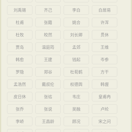
刘禹锡
齐己
李白
白居易
杜甫
张籍
姚合
许浑
杜牧
皎然
刘长卿
贯休
贾岛
温庭筠
孟郊
王维
韩愈
王建
钱起
岑参
罗隐
郑谷
杜荀鹤
方干
孟浩然
戴叔伦
权德舆
韩偓
皮日休
张祜
韦庄
皇甫冉
张乔
张说
吴融
卢纶
李峤
王昌龄
顾况
宋之问