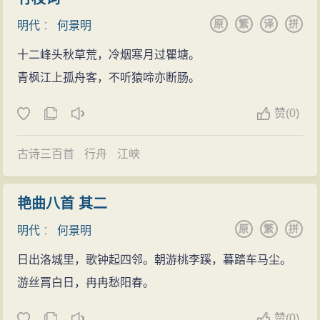
以没有成为庶吉士。
家乡的山水诗，对故乡有着无限的眷恋之情。《明史》
原
繁
译
拼
弘治十七年（1504），22岁这一年，正式授为中书
明代
：
何景明
说：“景明志操耿介，尚节义，鄙荣利，与（李）梦阳并
舍人。中书舍人，任起草诏令之职，参与机密，由文笔
十二峰头秋草荒，冷烟寒月过瞿塘。
有国士风。”
好者、有德者任之，属从七品。
青枫江上孤舟客，不听猿啼亦断肠。
弘治十八年（1505），何景明奉命出使云南，一年
赞
(
0)
后回京。何景明为官之时，也是大宦官刘瑾当权之时，
当时正德皇帝明武宗只有15岁，对他无可奈何。何景明
古诗三百首
行舟
江峡
上书首辅要求制裁刘瑾，但没有用，何景明便请求还
乡，刘瑾批准。
艳曲八首 其二
何景明回信阳住了四年，除读书、写书之外就是游
原
繁
拼
玩。此期间何景明大哥和父母相继去世。
明代
：
何景明
正德五年（1510）刘瑾被诛，何景明官复中书舍
日出洛城里，歌钟起四邻。朝游桃李蹊，暮踏车马尘。
人，并任内阁讲经官。讲官为帝王和大臣讲儒家经典，
游丝罥白日，冉冉愁阳春。
一月三次。
赞
(
0)