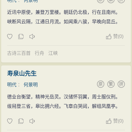
明代
：
何景明
近讯中原使，兼登万里楼。朝廷仍北极，行在且南州。
峡断风云隔，江通日月流。如闻乘八骏，早晚向昆丘。
赞
(
0)
古诗三百首
行舟
江峡
寿泉山先生
原
繁
拼
明代
：
何景明
德业台衡望，精神光岳灵。汉储怀羽翼，周士服仪刑。
绂舄登三省，皋比拥六经。飞章白哭闼，解组凤凰亭。
赞
(
0)