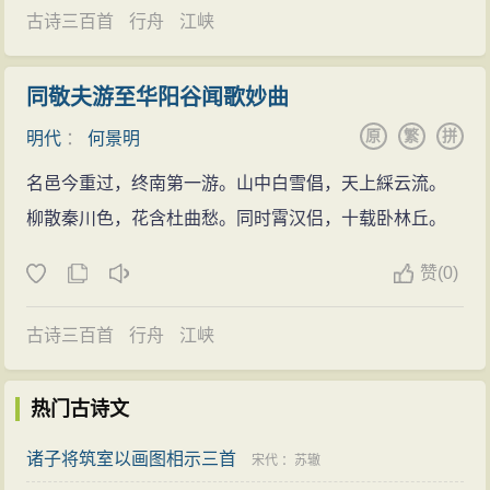
古诗三百首
行舟
江峡
同敬夫游至华阳谷闻歌妙曲
原
繁
拼
明代
：
何景明
名邑今重过，终南第一游。山中白雪倡，天上綵云流。
柳散秦川色，花含杜曲愁。同时霄汉侣，十载卧林丘。
赞
(
0)
古诗三百首
行舟
江峡
热门古诗文
诸子将筑室以画图相示三首
宋代
：
苏辙