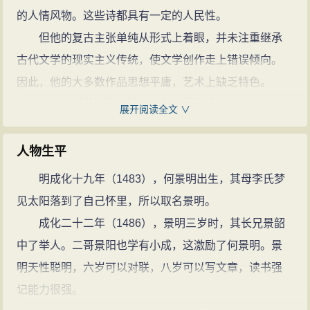
的人情风物。这些诗都具有一定的人民性。
但他的复古主张单纯从形式上着眼，并未注重继承
古代文学的现实主义传统，使文学创作走上错误倾向。
因此，他的大多数作品思想平庸，艺术上缺乏特色。
何景明谦恭好学，端方笃行。著辞赋32篇、诗1560
展开阅读全文 ∨
首、文章137篇、另《校汉魏诗》14卷、《何景明诗集》
26卷、《雍大记》30卷、《大复集》38卷、《谢礼直节
人物生平
本》、及《何子杂言》、《学约》等十多种。 所著多收
明成化十九年（1483），何景明出生，其母李氏梦
录《四库全书》，经译为多国外文，在国外也有一定的
见太阳落到了自己怀里，所以取名景明。
影响。
成化二十二年（1486），景明三岁时，其长兄景韶
情节操守
中了举人。二哥景阳也学有小成，这激励了何景明。景
为国士，何景明淡泊名利、为官清廉、两袖清风。
明天性聪明，六岁可以对联，八岁可以写文章，读书强
为钦差大臣出使滇南不取官吏贡献一金一物，任陕西还
记能力很强。
里，《明史》记载："官囊不满三十金。"他立身刚烈正