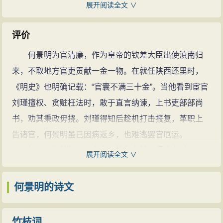
弘治八年（1495），何景明12岁的时候，其父亲在
展开阅读全文 ∨
义、秉公直言、宁折不阿。抑制宦官刘瑾窃权乱政，孤
渭源县为官时，也带着何景明。
意上书救文坛盟友，谏责皇帝"义子不当蓄；边军不当
弘治十一年（1497），何景明归家，大哥景韶教他
评价
留；番僧不当宠；宦官不当任。" 。《明史》说：“景明志
读《尚书》，只九个月就可以讲解了。此时沁水御史李
何景明为官清廉，作为皇帝的钦差大臣出使滇南归
操耿介，尚节义、鄙荣利、与（李）梦阳并有国士风。”
瀚巡按汝宁，调试信阳诸生，当读了何景明的卷子之后
来，不取地方官吏贡献一金一物。在就任陕西还里时，
性情雅味
大叹"奇才"，并特意到信阳来看何景明。于是何景明在这
《明史》也明确记载：“官囊不满三十金”。当他看到宦官
为雅客，他一生充盈着亲情、师恩、友情、节义与
时就出名了。
刘瑾擅权、贪赃枉法时，敢于直言纳谏，上书吏部部尚
忠爱、亦怡情山水、适性任真，热爱自己的家乡--信阳。
弘治十二年（1499），何景明16岁时，与二兄同时
书，劝其秉政毋挠。刘瑾得知后趁机打击报复，革职上
探淮源、游浉水、进茶山、品新茗、观龙潭瀑布、看雷
中举（省试），何景明以《尚书》经第三名中举。
告诸官，何景明虽已因病返乡，也难逃罢官厄运。
沼喷云、把“信阳八景”逐一进行了考证、记录、歌咏和描
弘治十三年（1500），何景明参加礼部的春试，因
何景明生性梗直，当文坛挚友李梦阳受迫害关到江
绘。写下380多首歌颂家乡的山水诗，反映了他对故乡的
展开阅读全文 ∨
为文中多奇字，主考官不欣赏，所以名落孙山。归家
西牢狱时，人人自危，惟何景明上书吏部为之奔呼。并
深深眷恋之情。
后，二哥任巴陵县令，何景明和他一起到了巴陵。
在《应诏陈言治安疏》里，揭露皇帝存在的四个错误：
何景明的诗文
弘治十五年（1502），景明20岁时，终于考上了进
义子不当蓄；边军不当留；番僧不当宠；宦官不当任。
士。按理何景明就照例为庶吉士，但因他生性耿直，所
他热爱自己的家乡，在短暂的一生中，写下了380首歌颂
竹枝词