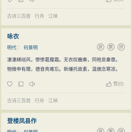
正德十三年（1518），35岁这一年，何景明升为吏
部验封司员外郎，为从六品，长官为吏部尚书。下设四
古诗三百首
行舟
江峡
司：文选清吏司、验封司、稽勋司和考功司。验封司掌
封爵、世职、恩荫、难荫、请封、捐封等事务。也很有
咏衣
实权。
原
繁
拼
明代
：
何景明
正德十三年（1518），升为陕西提学副使。官至四
品。
凄凄絺绤风，惨惨葛履霜。无衣叹豳奏，同袍怠秦章。
正德十六年（1521），何景明因病辞官，回归故
物微申有赠，德音亮难忘。新缣托故素，温燠念寒凉。
里，6天后病故，年仅39岁。
赞
(
0)
古诗三百首
行舟
江峡
登楼凤县作
原
繁
拼