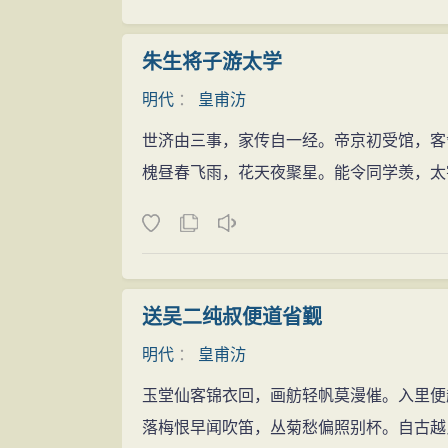
朱生将子游太学
明代
：
皇甫汸
世济由三事，家传自一经。帝京初受馆，客
槐昼春飞雨，花天夜聚星。能令同学羡，太
送吴二纯叔便道省觐
明代
：
皇甫汸
玉堂仙客锦衣回，画舫轻帆莫漫催。入里便
落梅恨早闻吹笛，丛菊愁偏照别杯。自古越