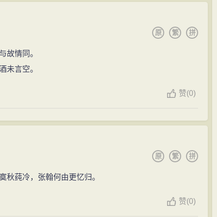
原
繁
拼
与故情同。
酒未言空。
赞
(
0)
原
繁
拼
寞秋莼冷，张翰何由更忆归。
赞
(
0)