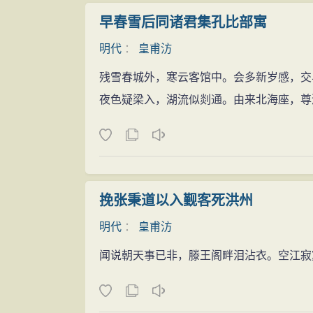
早春雪后同诸君集孔比部寓
明代
：
皇甫汸
残雪春城外，寒云客馆中。会多新岁感，交
夜色疑梁入，湖流似剡通。由来北海座，尊
挽张秉道以入觐客死洪州
明代
：
皇甫汸
闻说朝天事已非，滕王阁畔泪沾衣。空江寂