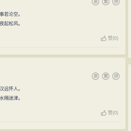
原
繁
拼
事若沦空。
夜起松风。
赞
(
0)
原
繁
拼
汉远怀人。
水隔迷津。
赞
(
0)