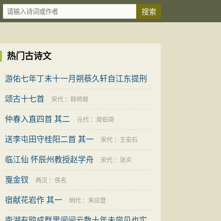
热门古诗文
游佑七年丁未十一月朔蔡久轩自江东提刑
归抵
颂古十七首
宋代
：
王撝
宋代
：
释师观
仲春入直四首 其二
元代
：
周伯琦
送李屯田守桂阳二首 其一
宋代
：
王安石
临江仙 怀辰州教授赵学舟
宋代
：
张炎
戛金钗
两汉
：
佚名
宿献花岩作 其一
明代
：
朱应登
南湖有鸥成群里闾间云数十年未尝见也实