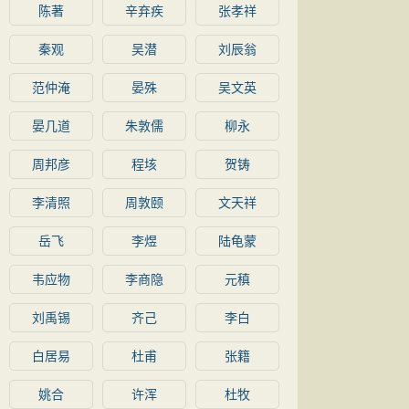
陈著
辛弃疾
张孝祥
秦观
吴潜
刘辰翁
范仲淹
晏殊
吴文英
晏几道
朱敦儒
柳永
周邦彦
程垓
贺铸
李清照
周敦颐
文天祥
岳飞
李煜
陆龟蒙
韦应物
李商隐
元稹
刘禹锡
齐己
李白
白居易
杜甫
张籍
姚合
许浑
杜牧