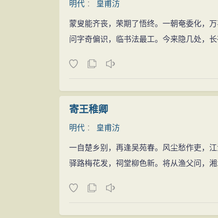
明代
：
皇甫汸
蒙叟能齐丧，荣期了悟终。一朝奄委化，万
问字奇偏识，临书法最工。今来隐几处，长
寄王稚卿
明代
：
皇甫汸
一自楚乡别，再逢吴苑春。风尘愁作吏，江
驿路梅花发，祠堂柳色新。将从渔父问，湘