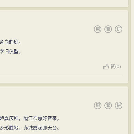
原
繁
拼
舍尚趋庭。
宰旧仪型。
赞
(
0)
原
繁
拼
趋嘉庆拜，隔江须惠好音来。
乡形胜地，赤城霞起即天台。