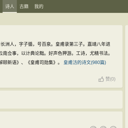
诗人
古籍
我的
明苏州长洲人，字子循，号百泉。皇甫录第三子。嘉靖八年进
云南佥事，以计典论黜。好声色狎游。工诗，尤精书法。
解颐新语》、《皇甫司勋集》。
皇甫汸的诗文(980篇)
赞
(
0)