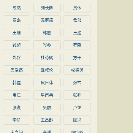
皎然
刘长卿
贯休
贾岛
温庭筠
孟郊
王维
韩愈
王建
钱起
岑参
罗隐
郑谷
杜荀鹤
方干
孟浩然
戴叔伦
权德舆
韩偓
皮日休
张祜
韦庄
皇甫冉
张乔
张说
吴融
卢纶
李峤
王昌龄
顾况
宋之问
高适
司空图