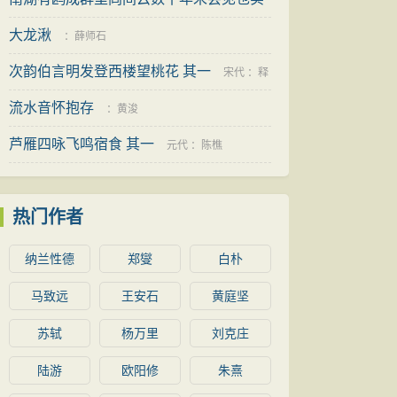
尘中
大龙湫
宋代
：
张镃
：
薛师石
次韵伯言明发登西楼望桃花 其一
宋代
：
释
流水音怀抱存
道潜
：
黄浚
芦雁四咏飞鸣宿食 其一
元代
：
陈樵
热门作者
纳兰性德
郑燮
白朴
马致远
王安石
黄庭坚
苏轼
杨万里
刘克庄
陆游
欧阳修
朱熹