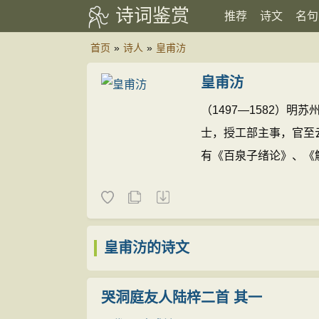
诗词鉴赏
推荐
诗文
名句
首页
»
诗人
»
皇甫汸
皇甫汸
（1497—1582）
士，授工部主事，官至
有《百泉子绪论》、《
皇甫汸的诗文
哭洞庭友人陆梓二首 其一