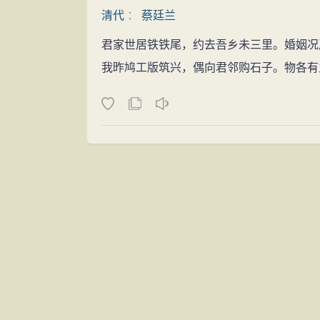
清代
：
蔡廷兰
君家世居铁铁尾，约去吾乡未三里。婚姻况
我昨鸠工版筑兴，偶向君邻购石子。物各有