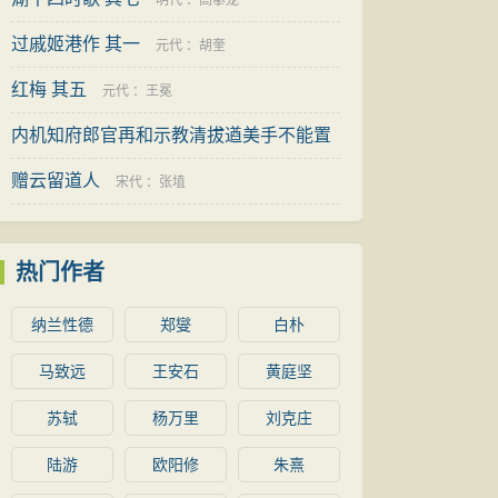
明代
：
高攀龙
过戚姬港作 其一
元代
：
胡奎
红梅 其五
元代
：
王冕
内机知府郎官再和示教清拔遒美手不能置
用韵
赠云留道人
宋代
：
程公许
宋代
：
张埴
热门作者
纳兰性德
郑燮
白朴
马致远
王安石
黄庭坚
苏轼
杨万里
刘克庄
陆游
欧阳修
朱熹