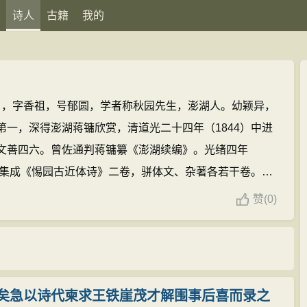
诗人
古籍
我的
59），字香祖，号郁圆，学者称秋园先生，澎湖人。幼颖异，
第一，深得澎湖蒋镛欣赏，清道光二十四年（1844）中进
文善四六。曾佐通判蒋镛纂《澎湖续编》。光绪四年
为之集成《惕园古近体诗》二卷，骈体文、杂著各若干卷。
见，以下据蒋镛《澎湖续编》、林豪《澎湖厅志》、连横
赞
(
0)
《台湾诗醇》、彭国栋《广台湾诗乘》、陈汉光《台湾诗
古今诗词选》编校、增补之。（江宝钗撰）
蔡廷兰的诗文
矣急以诗代柬求王铁崖茂才解围事后喜而录之