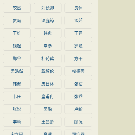
皎然
刘长卿
贯休
贾岛
温庭筠
孟郊
王维
韩愈
王建
钱起
岑参
罗隐
郑谷
杜荀鹤
方干
孟浩然
戴叔伦
权德舆
韩偓
皮日休
张祜
韦庄
皇甫冉
张乔
张说
吴融
卢纶
李峤
王昌龄
顾况
宋之问
高适
司空图