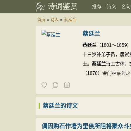
诗词鉴赏
推荐
诗文
名句
首页
»
诗人
»
蔡廷兰
蔡廷兰
蔡廷兰
（1801～18
十三岁补弟子员，屡试
士。
蔡廷兰
诗工古体，
（1878）金门林豪
《惕园古近体诗》今未
《台湾诗乘》、赖子清
录》、许成章《高雄市
蔡廷兰的诗文
(1篇)
偶因购石作墙为里侩所阻将聚众斗