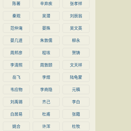
陈著
辛弃疾
张孝祥
秦观
吴潜
刘辰翁
范仲淹
晏殊
吴文英
晏几道
朱敦儒
柳永
周邦彦
程垓
贺铸
李清照
周敦颐
文天祥
岳飞
李煜
陆龟蒙
韦应物
李商隐
元稹
刘禹锡
齐己
李白
白居易
杜甫
张籍
姚合
许浑
杜牧