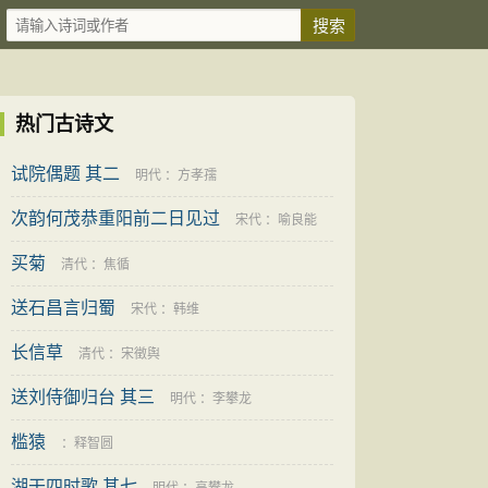
热门古诗文
试院偶题 其二
明代
：
方孝孺
次韵何茂恭重阳前二日见过
宋代
：
喻良能
买菊
清代
：
焦循
送石昌言归蜀
宋代
：
韩维
长信草
清代
：
宋徵舆
送刘侍御归台 其三
明代
：
李攀龙
槛猿
：
释智圆
湖干四时歌 其七