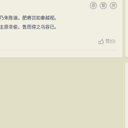
原
繁
拼
乃朱陈谐，肥瘠岂如秦越视。
主原非偷，售而得之乌容已。
赞
(
0)