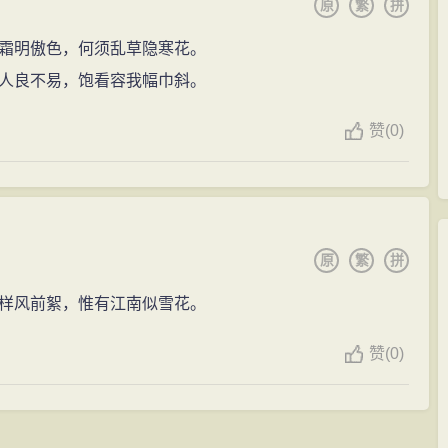
原
繁
拼
霜明傲色，何须乱草隐寒花。
人良不易，饱看容我幅巾斜。
赞
(
0)
原
繁
拼
样风前絮，惟有江南似雪花。
赞
(
0)