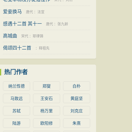
廷陈
宋代
：
刘衍
爱妾换马
唐代
：
法宣
感遇十二首 其十一
唐代
：
张九龄
高城曲
宋代
：
耶律铸
偈颂四十二首
：
释祖先
热门作者
纳兰性德
郑燮
白朴
马致远
王安石
黄庭坚
苏轼
杨万里
刘克庄
陆游
欧阳修
朱熹