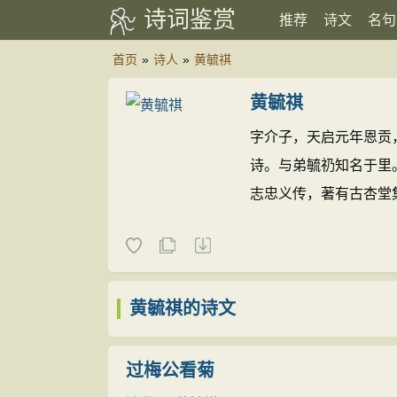
诗词鉴赏
推荐
诗文
名句
首页
»
诗人
»
黄毓祺
黄毓祺
字介子，天启元年恩贡
诗。与弟毓礽知名于里
志忠义传，著有古杏堂
黄毓祺的诗文
过梅公看菊