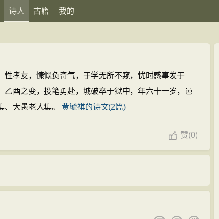
诗人
古籍
我的
，性孝友，慷慨负奇气，于学无所不窥，忧时感事发于
。乙酉之变，投笔勇赴，城破卒于狱中，年六十一岁，邑
集、大愚老人集。
黄毓祺的诗文(2篇)
赞
(
0)