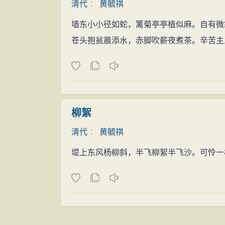
清代
：
黄毓祺
墙东小小径如蛇，篱菊亭亭植似麻。自有微
苍头抱瓮晨添水，赤脚吹薪夜煮茶。辛苦主
柳絮
清代
：
黄毓祺
堤上东风杨柳斜，半飞柳絮半飞沙。可怜一