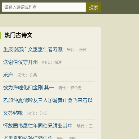
热门古诗文
生辰谢邵广文惠惠仁者寿赋
宋代
：
张栻
送谢伯仪守开州
明代
：
徐溥
乐府
宋代
：
许棐
欲为海幢化四金刚 其一
明代
：
释今无
乙卯仲夏偕吟友三人①游黄山登飞来石以
观西海群峰有感赋此
又答毡帐
：
常国武
宋代
：
苏轼
怀故园书屋往年同伯兄讲业其中
明代
：
王
老叟奉和枝孙促潜佳作