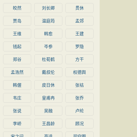
皎然
刘长卿
贯休
贾岛
温庭筠
孟郊
王维
韩愈
王建
钱起
岑参
罗隐
郑谷
杜荀鹤
方干
孟浩然
戴叔伦
权德舆
韩偓
皮日休
张祜
韦庄
皇甫冉
张乔
张说
吴融
卢纶
李峤
王昌龄
顾况
宋之问
高适
司空图