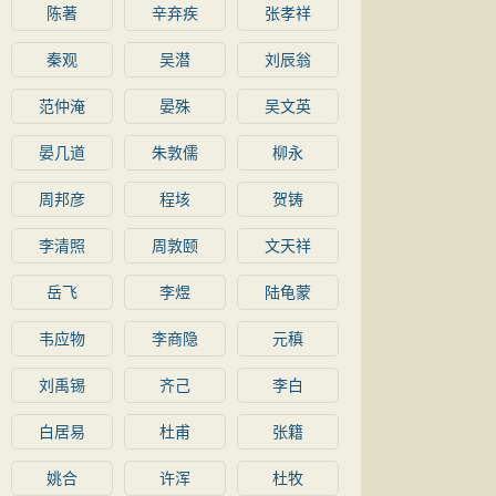
陈著
辛弃疾
张孝祥
秦观
吴潜
刘辰翁
范仲淹
晏殊
吴文英
晏几道
朱敦儒
柳永
周邦彦
程垓
贺铸
李清照
周敦颐
文天祥
岳飞
李煜
陆龟蒙
韦应物
李商隐
元稹
刘禹锡
齐己
李白
白居易
杜甫
张籍
姚合
许浑
杜牧