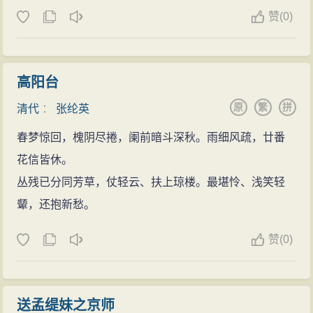
赞
(
0)
高阳台
原
繁
拼
清代
：
张纶英
春梦惊回，槐阴尽捲，阑前暗斗深秋。雨细风疏，廿番
花信皆休。
丛残已分同芳草，仗轻云、扶上琼楼。最堪怜、浅笑轻
颦，还抱新愁。
赞
(
0)
送孟缇妹之京师