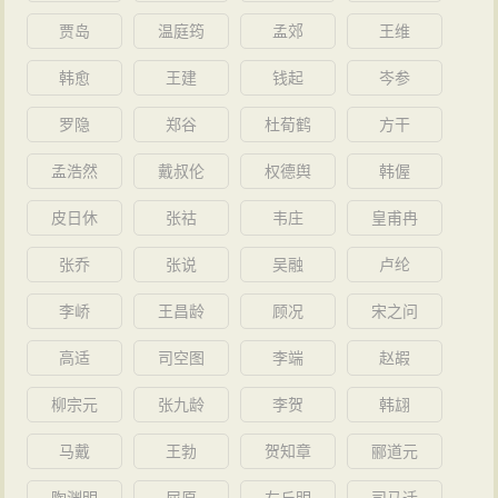
贾岛
温庭筠
孟郊
王维
韩愈
王建
钱起
岑参
罗隐
郑谷
杜荀鹤
方干
孟浩然
戴叔伦
权德舆
韩偓
皮日休
张祜
韦庄
皇甫冉
张乔
张说
吴融
卢纶
李峤
王昌龄
顾况
宋之问
高适
司空图
李端
赵嘏
柳宗元
张九龄
李贺
韩翃
马戴
王勃
贺知章
郦道元