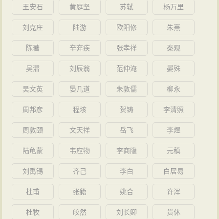
王安石
黄庭坚
苏轼
杨万里
刘克庄
陆游
欧阳修
朱熹
陈著
辛弃疾
张孝祥
秦观
吴潜
刘辰翁
范仲淹
晏殊
吴文英
晏几道
朱敦儒
柳永
周邦彦
程垓
贺铸
李清照
周敦颐
文天祥
岳飞
李煜
陆龟蒙
韦应物
李商隐
元稹
刘禹锡
齐己
李白
白居易
杜甫
张籍
姚合
许浑
杜牧
皎然
刘长卿
贯休