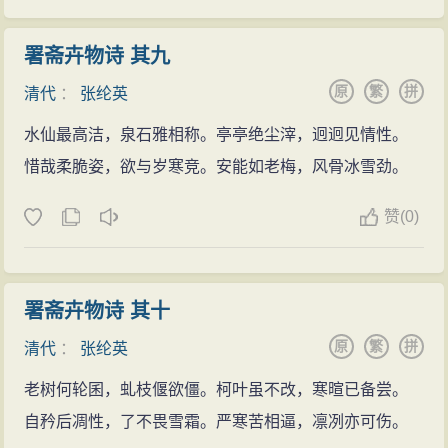
署斋卉物诗 其九
原
繁
拼
清代
：
张纶英
水仙最高洁，泉石雅相称。亭亭绝尘滓，迥迥见情性。
惜哉柔脆姿，欲与岁寒竞。安能如老梅，风骨冰雪劲。
赞
(
0)
署斋卉物诗 其十
原
繁
拼
清代
：
张纶英
老树何轮囷，虬枝偃欲僵。柯叶虽不改，寒暄已备尝。
自矜后凋性，了不畏雪霜。严寒苦相逼，凛冽亦可伤。