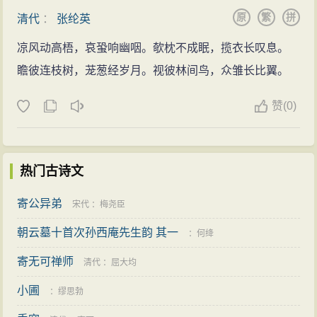
原
繁
拼
清代
：
张纶英
凉风动高梧，哀蛩响幽咽。欹枕不成眠，揽衣长叹息。
瞻彼连枝树，茏葱经岁月。视彼林间鸟，众雏长比翼。
赞
(
0)
热门古诗文
寄公异弟
宋代
：
梅尧臣
朝云墓十首次孙西庵先生韵 其一
：
何绛
寄无可禅师
清代
：
屈大均
小圃
：
缪思勃