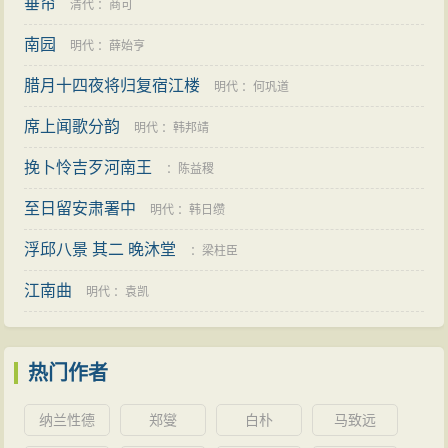
垂帘
清代
：
商可
南园
明代
：
薛始亨
腊月十四夜将归复宿江楼
明代
：
何巩道
席上闻歌分韵
明代
：
韩邦靖
挽卜怜吉歹河南王
：
陈益稷
至日留安肃署中
明代
：
韩日缵
浮邱八景 其二 晚沐堂
：
梁柱臣
江南曲
明代
：
袁凯
热门作者
纳兰性德
郑燮
白朴
马致远