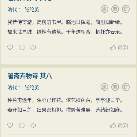
原
繁
拼
清代
：
张纶英
我昔侍宦游，高槐荫书屋。临池日挥毫，简册润新绿。
朅来武昌城，绿槐有遗筑。千年迹相合，栖托亦云乐。
赞
(
0)
署斋卉物诗 其八
原
繁
拼
清代
：
张纶英
种蕉甫逾年，蕉心已作花。浓苞擢菡萏，亭亭迎日华。
瓣开如巨莲，细果密相排。攒簇苦难展，芳绪纷如麻。
赞
(
0)