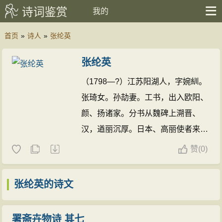
诗词鉴赏
我的
首页
»
诗人
»
张纶英
张纶英
（1798—?）江苏阳湖人，字婉紃。
张琦女。孙劼妻。工书，出入欧阳、
颜、扬诸家。分书从魏碑上溯晋、
汉，遒丽沉厚。日本、高丽使者来
华，常购其作品。与姊英等互为师
赞
(
0)
友。
张纶英的诗文(17篇)
张纶英的诗文
署斋卉物诗 其七