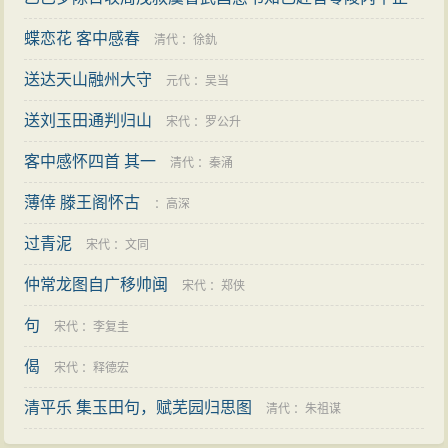
月内成十诗奉寄 其二
蝶恋花 客中感春
宋代
：
蒲宗孟
清代
：
徐釚
送达天山融州大守
元代
：
吴当
送刘玉田通判归山
宋代
：
罗公升
客中感怀四首 其一
清代
：
秦涌
薄倖 滕王阁怀古
：
高深
过青泥
宋代
：
文同
仲常龙图自广移帅闽
宋代
：
郑侠
句
宋代
：
李复圭
偈
宋代
：
释德宏
清平乐 集玉田句，赋芜园归思图
清代
：
朱祖谋