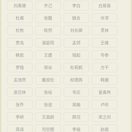
刘禹锡
齐己
李白
白居易
杜甫
张籍
姚合
许浑
杜牧
皎然
刘长卿
贯休
贾岛
温庭筠
孟郊
王维
韩愈
王建
钱起
岑参
罗隐
郑谷
杜荀鹤
方干
孟浩然
戴叔伦
权德舆
韩偓
皮日休
张祜
韦庄
皇甫冉
张乔
张说
吴融
卢纶
李峤
王昌龄
顾况
宋之问
高适
司空图
李端
赵嘏