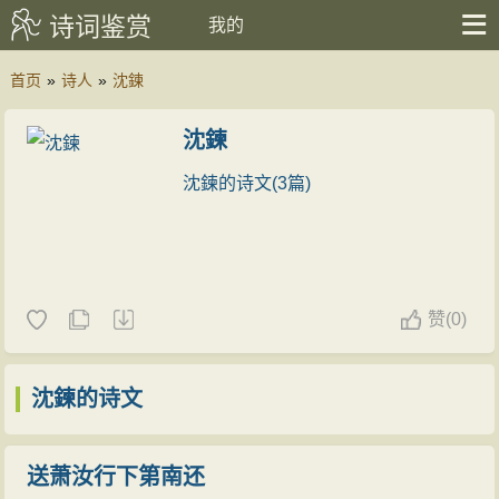
诗词鉴赏
我的
首页
»
诗人
»
沈鍊
沈鍊
沈鍊的诗文(3篇)
赞
(
0)
沈鍊的诗文
送萧汝行下第南还