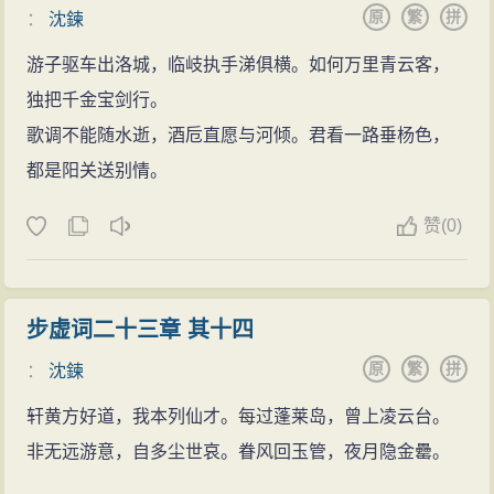
原
繁
拼
：
沈鍊
游子驱车出洛城，临岐执手涕俱横。如何万里青云客，
独把千金宝剑行。
歌调不能随水逝，酒卮直愿与河倾。君看一路垂杨色，
都是阳关送别情。
赞
(
0)
步虚词二十三章 其十四
原
繁
拼
：
沈鍊
轩黄方好道，我本列仙才。每过蓬莱岛，曾上凌云台。
非无远游意，自多尘世哀。眷风回玉管，夜月隐金罍。