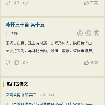
赞
(
0)
咏怀三十首 其十五
原
繁
拼
：
沈鍊
玉沉当自见，珠去有时还。刘曜乃何人，隐居管涔山。
童子持宝剑，再拜扬玉颜。致辞且敬献，留佩声潺潺。
赞
(
0)
热门古诗文
次韵昌甫所寄 其三
宋代
：
韩淲
乙巳岁除日收周茂叔虞曹武昌惠书知已赴官零陵丙午正