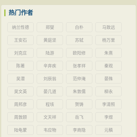
热门作者
纳兰性德
郑燮
白朴
马致远
王安石
黄庭坚
苏轼
杨万里
刘克庄
陆游
欧阳修
朱熹
陈著
辛弃疾
张孝祥
秦观
吴潜
刘辰翁
范仲淹
晏殊
吴文英
晏几道
朱敦儒
柳永
周邦彦
程垓
贺铸
李清照
周敦颐
文天祥
岳飞
李煜
陆龟蒙
韦应物
李商隐
元稹