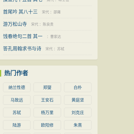
清代
：
蒋士铨
首尾吟 其八十三
宋代
：
邵雍
游万松山寺
宋代
：
陈良贵
饯春绝句二首 其一
：
曹家达
答孔周翰求书与诗
宋代
：
苏轼
热门作者
纳兰性德
郑燮
白朴
马致远
王安石
黄庭坚
苏轼
杨万里
刘克庄
陆游
欧阳修
朱熹