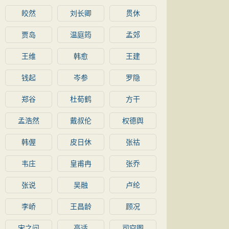
皎然
刘长卿
贯休
贾岛
温庭筠
孟郊
王维
韩愈
王建
钱起
岑参
罗隐
郑谷
杜荀鹤
方干
孟浩然
戴叔伦
权德舆
韩偓
皮日休
张祜
韦庄
皇甫冉
张乔
张说
吴融
卢纶
李峤
王昌龄
顾况
宋之问
高适
司空图