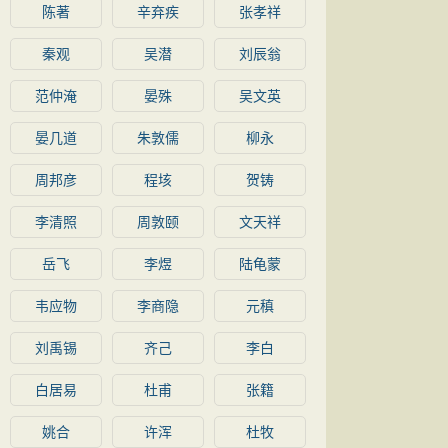
陈著
辛弃疾
张孝祥
秦观
吴潜
刘辰翁
范仲淹
晏殊
吴文英
晏几道
朱敦儒
柳永
周邦彦
程垓
贺铸
李清照
周敦颐
文天祥
岳飞
李煜
陆龟蒙
韦应物
李商隐
元稹
刘禹锡
齐己
李白
白居易
杜甫
张籍
姚合
许浑
杜牧