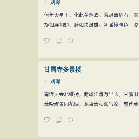
：
刘璟
何年天星下，化此金鸡峰。峨冠耸危石，翠
旋如展翎翅，峙如决雌雄。初瞰接曙色，姿
甘露寺多景楼
：
刘璟
南连吴会北维扬，俯瞰江流万里长。甘露旧
莺啼淑景园花媚，龙蛰清秋海气凉。前代英