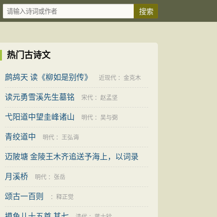
热门古诗文
鹧鸪天 读《柳如是别传》
近现代
：
金克木
读元勇雪溪先生墓铭
宋代
：
赵孟坚
弋阳道中望圭峰诸山
明代
：
吴与弼
青绞道中
明代
：
王弘诲
迈陂塘 金陵王木齐追送予海上，以词录
别，依韵和答
月溪桥
清代
：
程颂万
明代
：
张岳
颂古一百则
：
释正觉
摸鱼儿十五首 其七