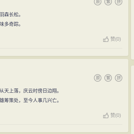
原
繁
拼
羽森长松。
味多奇踪。
赞
(
0)
原
繁
拼
从天上落，庆云时傍日边翔。
雄筹策处，至今人事几兴亡。
赞
(
0)