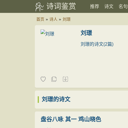
诗词鉴赏
推荐
诗文
名句
首页
»
诗人
»
刘璟
刘璟
刘璟的诗文(2篇)
刘璟的诗文
盘谷八咏 其一 鸡山晓色