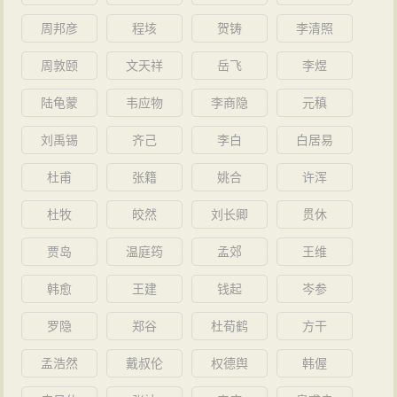
周邦彦
程垓
贺铸
李清照
周敦颐
文天祥
岳飞
李煜
陆龟蒙
韦应物
李商隐
元稹
刘禹锡
齐己
李白
白居易
杜甫
张籍
姚合
许浑
杜牧
皎然
刘长卿
贯休
贾岛
温庭筠
孟郊
王维
韩愈
王建
钱起
岑参
罗隐
郑谷
杜荀鹤
方干
孟浩然
戴叔伦
权德舆
韩偓