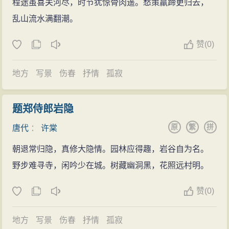
程途虽喜关河尽，时节犹惊骨肉遥。愁策羸蹄更归去，
乱山流水满翻潮。
赞
(
0)
地方
写景
伤春
抒情
孤寂
题郑侍郎岩隐
原
繁
拼
唐代
：
许棠
朝退常归隐，真修大隐情。园林应得趣，岩谷自为名。
野步难寻寺，闲吟少在城。树藏幽洞黑，花照远村明。
赞
(
0)
地方
写景
伤春
抒情
孤寂