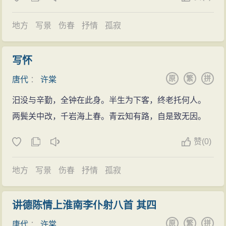
地方
写景
伤春
抒情
孤寂
写怀
原
繁
拼
唐代
：
许棠
汨没与辛勤，全钟在此身。半生为下客，终老托何人。
两鬓关中改，千岩海上春。青云知有路，自是致无因。
赞
(
0)
地方
写景
伤春
抒情
孤寂
讲德陈情上淮南李仆射八首 其四
原
繁
拼
唐代
：
许棠