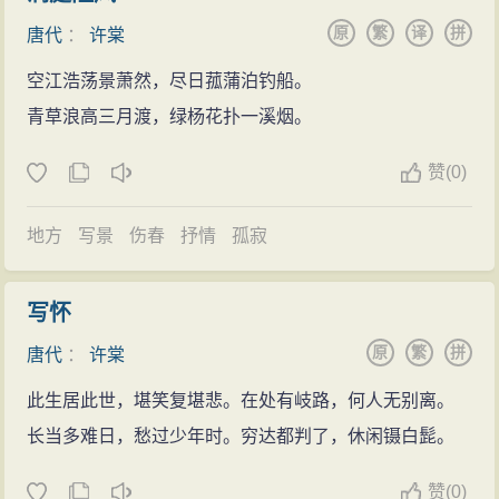
原
繁
译
拼
唐代
：
许棠
空江浩荡景萧然，尽日菰蒲泊钓船。
青草浪高三月渡，绿杨花扑一溪烟。
赞
(
0)
地方
写景
伤春
抒情
孤寂
写怀
原
繁
拼
唐代
：
许棠
此生居此世，堪笑复堪悲。在处有岐路，何人无别离。
长当多难日，愁过少年时。穷达都判了，休闲镊白髭。
赞
(
0)