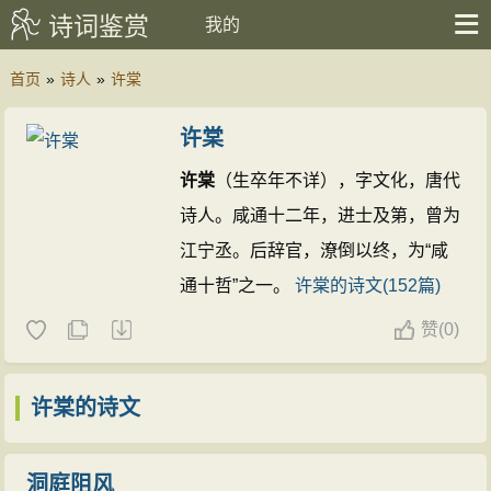
诗词鉴赏
我的
首页
»
诗人
»
许棠
许棠
许棠
（生卒年不详），字文化，唐代
诗人。咸通十二年，进士及第，曾为
江宁丞。后辞官，潦倒以终，为“咸
通十哲”之一。
许棠的诗文(152篇)
赞
(
0)
许棠的诗文
洞庭阻风