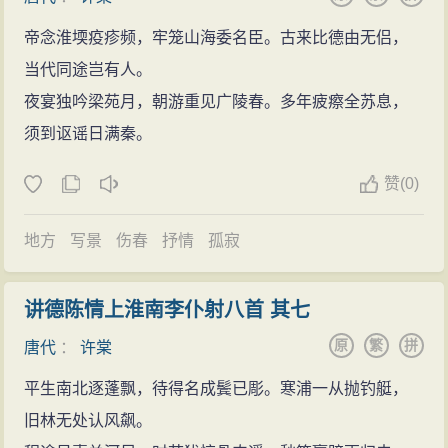
帝念淮堧疫疹频，牢笼山海委名臣。古来比德由无侣，
当代同途岂有人。
夜宴独吟梁苑月，朝游重见广陵春。多年疲瘵全苏息，
须到讴谣日满秦。
赞
(
0)
地方
写景
伤春
抒情
孤寂
讲德陈情上淮南李仆射八首 其七
原
繁
拼
唐代
：
许棠
平生南北逐蓬飘，待得名成鬓已彫。寒浦一从抛钓艇，
旧林无处认风飙。