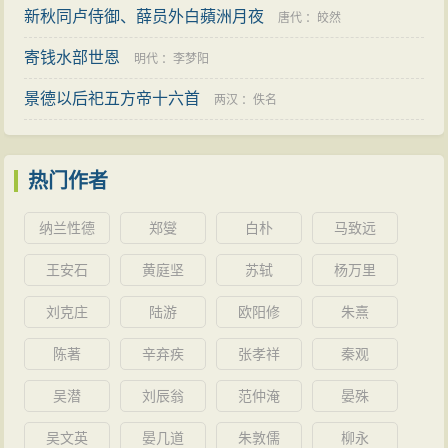
新秋同卢侍御、薛员外白蘋洲月夜
唐代
：
皎然
寄钱水部世恩
明代
：
李梦阳
景德以后祀五方帝十六首
两汉
：
佚名
热门作者
纳兰性德
郑燮
白朴
马致远
王安石
黄庭坚
苏轼
杨万里
刘克庄
陆游
欧阳修
朱熹
陈著
辛弃疾
张孝祥
秦观
吴潜
刘辰翁
范仲淹
晏殊
吴文英
晏几道
朱敦儒
柳永