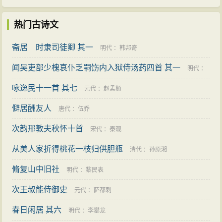
热门古诗文
斋居 时隶司徒卿 其一
明代
：
韩邦奇
闻吴吏部少槐哀仆乏嗣饬内入狱侍汤药四首 其一
明代
：
咏逸民十一首 其七
卢楠
元代
：
赵孟頫
僻居酬友人
唐代
：
伍乔
次韵邢敦夫秋怀十首
宋代
：
秦观
从美人家折得桃花一枝归供胆瓶
清代
：
孙原湘
脩复山中旧社
明代
：
黎民表
次王叔能侍御史
元代
：
萨都剌
春日闲居 其六
明代
：
李攀龙