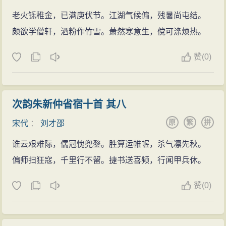
老火铄稚金，已满庚伏节。江湖气候偏，残暑尚屯结。
颇欲学僧轩，洒粉作竹雪。萧然寒意生，傥可涤烦热。
赞
(
0)
次韵朱新仲省宿十首 其八
原
繁
拼
宋代
：
刘才邵
谁云艰难际，儒冠愧兜鍪。胜算运帷幄，杀气凛先秋。
偏师扫狂寇，千里行不留。捷书送喜频，行闻甲兵休。
赞
(
0)