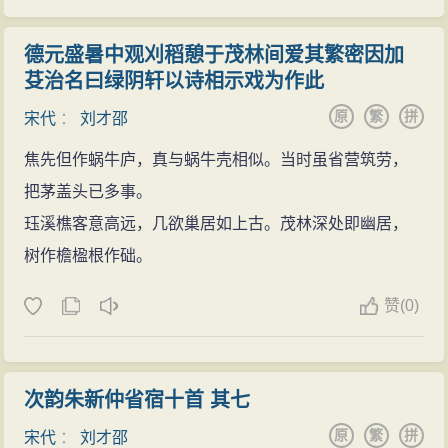
德元盛暑中观刈稻憩于茂林间爱其繁密因加
芟治名曰绿阴轩以诗相示戏为作此
原
繁
拼
宋代
：
刘才邵
焦先但作蜗牛庐，真与蜗牛壳相似。当时虽省营筑劳，
把茅盖头已多事。
珏溪樵客意高远，几欲巢居如上古。茂林深处即幽居，
树作檐楹根作础。
赞
(
0)
次韵朱新仲省宿十首 其七
原
繁
拼
宋代
：
刘才邵