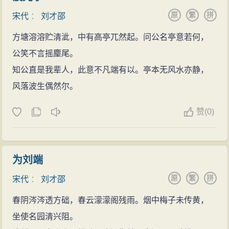
原
繁
拼
宋代
：
刘才邵
方塘溶溶贮清泚，中有高亭兀然起。问公名亭意若何，
公笑不言摇麈尾。
知公直是我辈人，此意不凡端有以。亭本无风水亦静，
风落波生偶然尔。
赞
(
0)
为刘端
原
繁
拼
宋代
：
刘才邵
春阴涔涔透方础，春云濛濛阁残雨。烟中梅子未传黄，
坐使名园清兴阻。