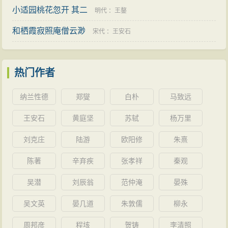
空阁之句题以眇空赋三绝句 其三
小适园桃花忽开 其二
宋代
：
曾丰
明代
：
王鏊
和栖霞寂照庵僧云渺
宋代
：
王安石
热门作者
纳兰性德
郑燮
白朴
马致远
王安石
黄庭坚
苏轼
杨万里
刘克庄
陆游
欧阳修
朱熹
陈著
辛弃疾
张孝祥
秦观
吴潜
刘辰翁
范仲淹
晏殊
吴文英
晏几道
朱敦儒
柳永
周邦彦
程垓
贺铸
李清照