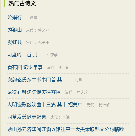
热门古诗文
公娼行
：
洪繻
游狼山
宋代
：
蒋之奇
发虹县
宋代
：
孔平仲
可度岭二首 其二
：
李学一
看花回 记少年事
清代
：
杨玉衔
次韵辂氏东亭书事四首 其二
：
刘摰
赋得石琴送陈健夫往零陵
清代
：
屈大均
大明铙歌鼓吹曲十三篇 其十 招关中
元代
：
杨维桢
同苗发慈恩寺避暑
唐代
：
李端
妙山孙元济建阁江濒以馆往来士大夫余取韩文公瞰临眇