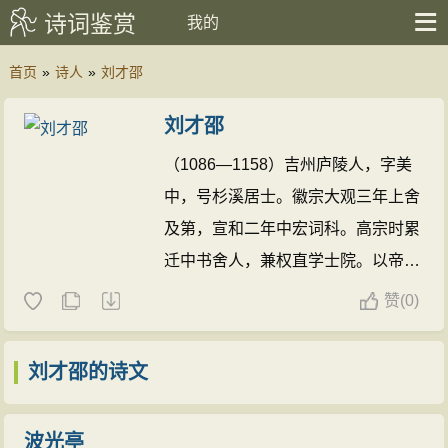
诗词鉴赏
我的
首页
»
诗人
»
刘才邵
刘才邵
（1086—1158）吉州庐陵人，字美
中，号杉溪居士。徽宗大观三年上舍
及第，宣和二年中宏词科。高宗时累
迁中书舍人，兼权直学士院。以帝称
其能文，为时宰所忌，出知漳州，于
赞
(
0)
城东开十四渠，溉田数千亩。官至工
部侍郎、权吏部尚书。有《杉溪居士
刘才邵的诗文
集》。
刘才邵的诗文(203篇)
波光亭