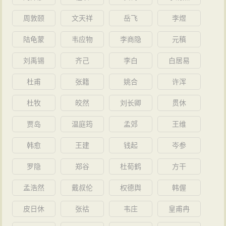
周敦颐
文天祥
岳飞
李煜
陆龟蒙
韦应物
李商隐
元稹
刘禹锡
齐己
李白
白居易
杜甫
张籍
姚合
许浑
杜牧
皎然
刘长卿
贯休
贾岛
温庭筠
孟郊
王维
韩愈
王建
钱起
岑参
罗隐
郑谷
杜荀鹤
方干
孟浩然
戴叔伦
权德舆
韩偓
皮日休
张祜
韦庄
皇甫冉