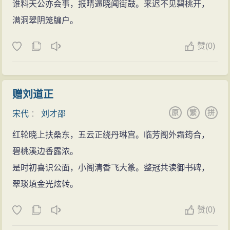
谁料天公亦会事，报晴逼晓闻街鼓。来迟不见碧桃开，
满洞翠阴笼牖户。
赞
(
0)
赠刘道正
原
繁
拼
宋代
：
刘才邵
红轮晓上扶桑东，五云正绕丹琳宫。临芳阁外霜筠合，
碧桃溪边香露浓。
是时初喜识公面，小阁清香飞大篆。整冠共读御书碑，
翠琰填金光炫转。
赞
(
0)