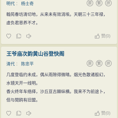
原
繁
拼
明代
：
杨士奇
翰苑春坊清切地，从来未有效涓埃。天朝三十三年禄，
虚负君恩养不才。
赞
(
0)
王爷庙次韵黄山谷登快阁
原
繁
拼
清代
：
陈忠平
几度登临约未成，偶从雨隙得微晴。烟光色散诸般幻，
水镜天开一线明。
香火终年车络绎，沙丘亘古棘纵横。我来不为前途卜，
但与閒鸥有旧盟。
赞
(
0)