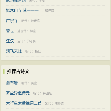
武功驿留题
宋代
：
李新
拟寒山寺 其一一一
：
释怀深
广宗寺
明代
：
孙传庭
警世
近现代
：
林豪
江汉
清代
：
郑孝胥
观飞来峰
明代
：
杨旦
推荐古诗文
瀑布岩
明代
：
吴宣
寄尘异但侍元
明代
：
释函是
大行皇太后挽词二首
宋代
：
陈师道