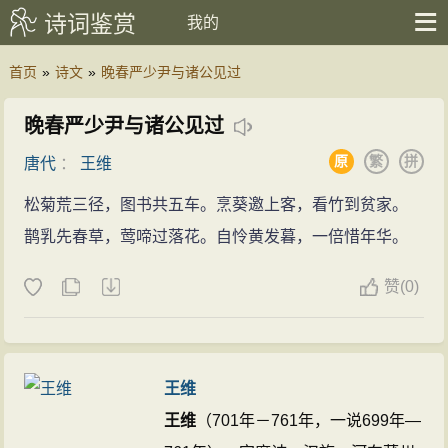
诗词鉴赏
我的
首页
»
诗文
»
晚春严少尹与诸公见过
晚春严少尹与诸公见过
原
繁
拼
唐代
：
王维
松菊荒三径，图书共五车。烹葵邀上客，看竹到贫家。
鹊乳先春草，莺啼过落花。自怜黄发暮，一倍惜年华。
赞
(
0)
王维
王维
（701年－761年，一说699年—