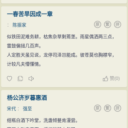
一春苦旱因成一章
原
繁
拼
：
陈振家
似铁田泥难务耕，枯焦杂草剩蔫茎。雨星偶洒两三点，
雷鼓偏搥几百声。
人定胜天虽见说，龙停司泽岂能成。彼苍莫也胸襟窄，
计较凡夫懵懂情。
赞
(
0)
杨公济岁暮惠酒
原
繁
拼
宋代
：
强至
绀瓶白酒下吟堂，洗盏倾甆肯漫尝。