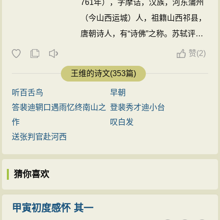
761年），字摩诘，汉族，河东蒲州
（今山西运城）人，祖籍山西祁县，
唐朝诗人，有“诗佛”之称。苏轼评价
其：“味摩诘之诗，诗中有画；观摩
赞
(
2)
诘之画，画中有诗。”开元九年（721
王维的诗文(353篇)
年）中进士，任太乐丞。
王维
是盛唐
听百舌鸟
早朝
诗人的代表，今存诗400余首，重要
答裴迪辋口遇雨忆终南山之
登裴秀才迪小台
诗作有《相思》《山居秋暝》等。
王
作
叹白发
维
精通佛学，受禅宗影响很大。佛教
送张判官赴河西
有一部《维摩诘经》，是
王维
名和字
的由来。
王维
诗书画都很有名，非常
猜你喜欢
多才多艺，音乐也很精通。与孟浩然
合称“王孟”。 ...
甲寅初度感怀 其一