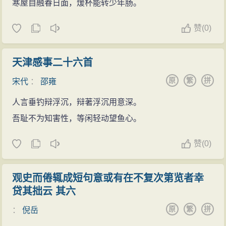
寒屋自融春日面，煖杯能转少年肠。
赞
(
0)
天津感事二十六首
原
繁
拼
宋代
：
邵雍
人言垂钓辩浮沉，辩著浮沉用意深。
吾耻不为知害性，等闲轻动望鱼心。
赞
(
0)
观史而倦辄成短句意或有在不复次第览者幸
贷其拙云 其六
原
繁
拼
：
倪岳