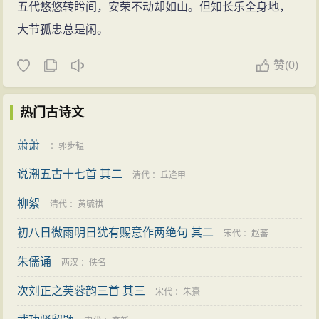
五代悠悠转盻间，安荣不动却如山。但知长乐全身地，
大节孤忠总是闲。
赞
(
0)
热门古诗文
萧萧
：
郭步韫
说潮五古十七首 其二
清代
：
丘逢甲
柳絮
清代
：
黄毓祺
初八日微雨明日犹有赐意作两绝句 其二
宋代
：
赵蕃
朱儒诵
两汉
：
佚名
次刘正之芙蓉韵三首 其三
宋代
：
朱熹