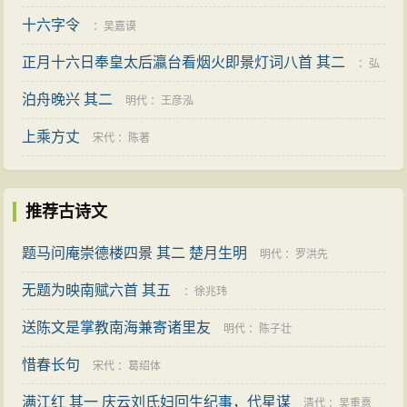
十六字令
：
吴嘉谟
正月十六日奉皇太后瀛台看烟火即景灯词八首 其二
：
弘
泊舟晚兴 其二
历
明代
：
王彦泓
上乘方丈
宋代
：
陈著
推荐古诗文
题马问庵崇德楼四景 其二 楚月生明
明代
：
罗洪先
无题为映南赋六首 其五
：
徐兆玮
送陈文是掌教南海兼寄诸里友
明代
：
陈子壮
惜春长句
宋代
：
葛绍体
满江红 其一 庆云刘氏妇回生纪事，代星谋
清代
：
吴重憙