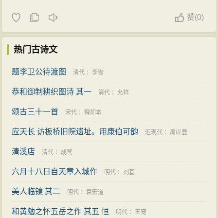
赞
(
0)
热门古诗文
题李卫公待渡图
清代
：
李锴
恭和御制耕织图诗 其一
清代
：
允祥
颂古三十一首
宋代
：
释如本
应天长 访板桥旧院遗址。用康伯可韵
近现代
：
周岸登
清溪店
清代
：
成鹫
六月十八日自天章入城作
明代
：
刘基
美人临镜 其二
明代
：
袁宏道
和黄勉之怀五岳之作 其五 恒
明代
：
王宠