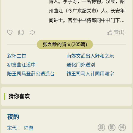
诗人。字子寿，一名博物，汉族，韶
州曲江（今广东韶关市）人。长安年
间进士。官至中书侍郎同中书门下平
章事。后罢相，为荆州长史。诗风清
赞
(
1)
淡。有《曲江集》。他是一位有胆
张九龄的诗文(205篇)
识、有远见的著名政治家、文学家、
叙怀二首
南郊文武出入舒和之乐
诗人、名相。他忠耿尽职，秉公守
初发曲江溪中
通化门外送别
则，直言敢谏，选贤任能，不徇私枉
陪王司马登薛公逍遥台
饯王司马入计同用洲字
法，不趋炎附势，敢与恶势力作斗
争，为“开元之治”作出了积极贡献。
猜你喜欢
他的五言古诗，以素练质朴的语言，
寄托深远的人生慨望，对扫除唐初所
沿习的六朝绮靡诗风，贡献尤大。誉
夜酌
为“岭南第一人”。 ...
原
繁
拼
宋代
：
陆游