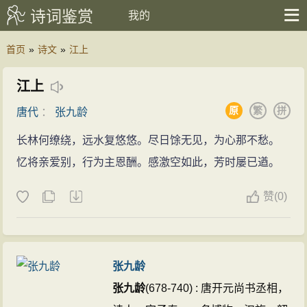
诗词鉴赏
我的
首页
»
诗文
»
江上
江上
原
繁
拼
唐代
：
张九龄
长林何缭绕，远水复悠悠。尽日馀无见，为心那不愁。
忆将亲爱别，行为主恩酬。感激空如此，芳时屡已遒。
赞
(
0)
张九龄
张九龄
(678-740) : 唐开元尚书丞相，