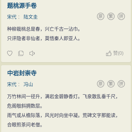
题桃源手卷
原
繁
拼
宋代
：
陆文圭
种柳栽桃总是春，兴亡千古一沾巾。
只评隐者非仙者，莫悟秦人即亚人。
赞
(
0)
中岩封崇寺
原
繁
拼
宋代
：
冯山
万竹林间一径升，满岩金碧静香灯。飞泉散乱垂千尺，
危阁攲斜拥数层。
雨气或从檐际落，风光时向坐中凝。荒碑文字那能读，
合眼煎茶问老僧。