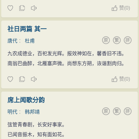
赞
(
0)
社日两篇 其一
原
繁
拼
唐代
：
杜甫
九农成德业，百祀发光辉。报效神如在，馨香旧不违。
南翁巴曲醉，北雁塞声微。尚想东方朔，诙谐割肉归。
赞
(
0)
席上闻歌分韵
原
繁
拼
明代
：
韩邦靖
弦管青春剧，长安好事家。
已闻音振木，知有面如花。