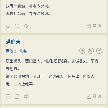
我有一瓢酒，与君今夕同。
鸣檐社公雨，卷野沛歌风。
赞
(
0)
满庭芳
原
繁
拼
两汉
：
佚名
辰出街头，酉归堂内，切须规矩随身。志诚香火，早晚
去朝真。
遍历名山福地，不耻问、参访高人。休夸逞，断除人
我，心地放教平。
赞
(
0)