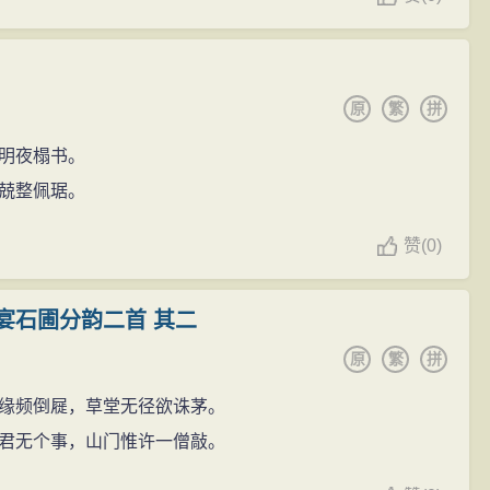
原
繁
拼
明夜榻书。
兢整佩琚。
赞
(
0)
宴石圃分韵二首 其二
原
繁
拼
缘频倒屣，草堂无径欲诛茅。
君无个事，山门惟许一僧敲。