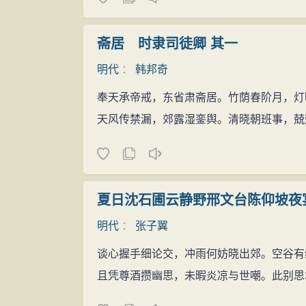
斋居 时隶司徒卿 其一
明代
：
韩邦奇
奉天承帝戒，东省肃斋居。竹荫春阶月，灯
天风传禁漏，郊露湿銮舆。清晓朝班事，兢
夏日沈石圃云静野邢文台陈仰坡夜
明代
：
张子翼
谈心握手细论交，冲雨何妨晓出郊。空谷有
且凭尊酒攒幽思，未暇炎凉与世嘲。此别思