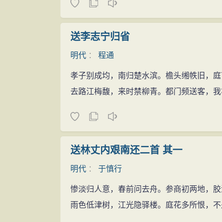
送李志宁归省
明代
：
程通
孝子别成均，南归楚水滨。檐头缃帙旧，庭
去路江梅馥，来时禁柳青。都门频送客，我
送林丈内艰南还二首 其一
明代
：
于慎行
惨淡归人意，春前问去舟。参商初两地，胶
雨色低津树，江光隐驿楼。庭花多所恨，不