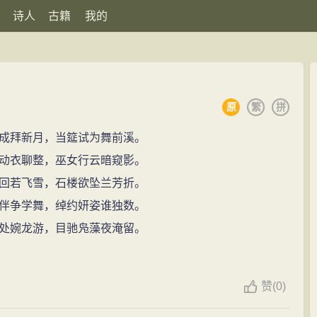
诗人
古籍
我的
原
繁
拼
成拜新月，当筵试为舞前溪。
动衣聊整，巫女行云暗窥影。
回若飞雪，石楼欲坠兰芳折。
伴争学舞，绰约妍姿谁独数。
处婉龙游，目驰凫藻夜淹留。
赞
(
0)