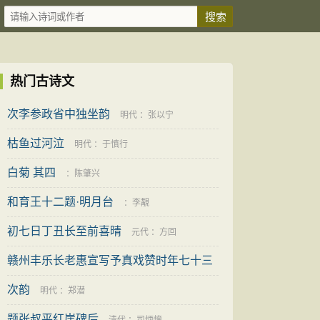
热门古诗文
次李参政省中独坐韵
明代
：
张以宁
枯鱼过河泣
明代
：
于慎行
白菊 其四
：
陈肇兴
和育王十二题·明月台
：
李覯
初七日丁丑长至前喜晴
元代
：
方回
赣州丰乐长老惠宣写予真戏赞时年七十三
次韵
宋代
：
周必大
明代
：
郑潜
题张叔平红崖碑后