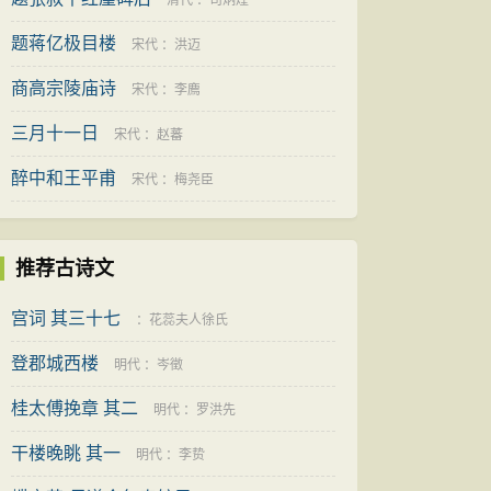
清代
：
司炳煃
题蒋亿极目楼
宋代
：
洪迈
商高宗陵庙诗
宋代
：
李廌
三月十一日
宋代
：
赵蕃
醉中和王平甫
宋代
：
梅尧臣
推荐古诗文
宫词 其三十七
：
花蕊夫人徐氏
登郡城西楼
明代
：
岑徵
桂太傅挽章 其二
明代
：
罗洪先
干楼晚眺 其一
明代
：
李贽