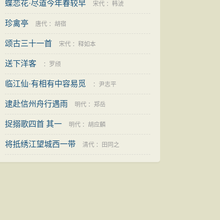
蝶恋花·尽道今年春较早
宋代
：
韩淲
珍禽亭
唐代
：
胡宿
颂古三十一首
宋代
：
释如本
送下洋客
：
罗颀
临江仙·有相有中容易觅
：
尹志平
逮赴信州舟行遇雨
明代
：
郑岳
捉搦歌四首 其一
明代
：
胡应麟
将抵绣江望城西一带
清代
：
田同之