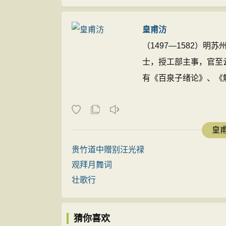
皇甫汸
（1497—1582）
士，授工部主事，官至
有《百泉子绪论》、《解
皇甫
贵竹道中赠别汪光禄
观拜月舞词
壮歌行
猜你喜欢