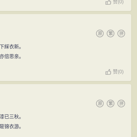
赞
(
0)
原
繁
拼
下綵衣新。
亦倍思亲。
赞
(
0)
原
繁
拼
漆已三秋。
是锦衣游。