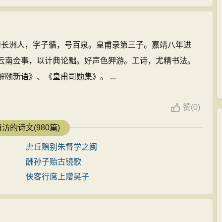
明苏州长洲人，字子循，号百泉。皇甫录第三子。嘉靖八年进
云南佥事，以计典论黜。好声色狎游。工诗，尤精书法。
颐新语》、《皇甫司勋集》。 ...
赞
(
0)
汸的诗文(980篇)
虎丘赠别朱督学之闽
酬孙子贻古镜歌
侠客行席上赠吴子