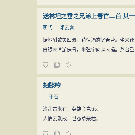
送林坦之垂之兄弟上春官二首 其一
明代
：
邓云霄
据地酣歌笑四豪，诗情酒态忆吾曹。坐来夜
白眼未清游侠骨，朱弦宁向众人操。燕台重
抱膝吟
：
于石
治乱古来有，英雄今岂无。
人情云聚散，世态草荣枯。