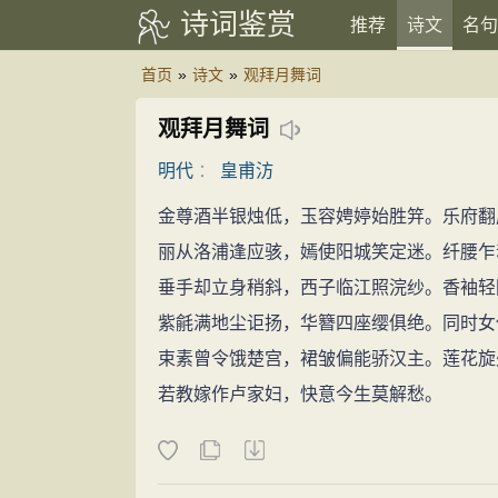
诗词鉴赏
推荐
诗文
名句
首页
»
诗文
»
观拜月舞词
观拜月舞词
明代
：
皇甫汸
金尊酒半银烛低，玉容娉婷始胜笄。乐府翻
丽从洛浦逢应骇，嫣使阳城笑定迷。纤腰乍
垂手却立身稍斜，西子临江照浣纱。香袖轻
紫毹满地尘讵扬，华簪四座缨俱绝。同时女
束素曾令饿楚宫，裙皱偏能骄汉主。莲花旋
若教嫁作卢家妇，快意今生莫解愁。