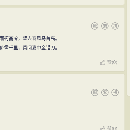
原
繁
拼
雨衙斋冷，望去春风马首高。
价需千里，莫问囊中金错刀。
赞
(
0)
原
繁
拼
赞
(
0)