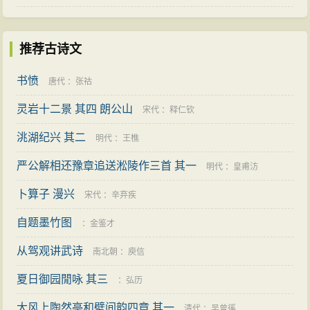
推荐古诗文
书愤
唐代
：
张祜
灵岩十二景 其四 朗公山
宋代
：
释仁钦
洮湖纪兴 其二
明代
：
王樵
严公解相还豫章追送淞陵作三首 其一
明代
：
皇甫汸
卜算子 漫兴
宋代
：
辛弃疾
自题墨竹图
：
金鉴才
从驾观讲武诗
南北朝
：
庾信
夏日御园閒咏 其三
：
弘历
大风上陶然亭和壁间韵四章 其一
清代
：
吴曾徯