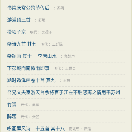
书崇庆常公殉节传后
：
秦清
游灌顶三首
：
舒坦
投项子京
明代
：
吴孺子
杂诗九首 其七
明代
：
王廷陈
杂题画 其十一 李唐山水
：
释妙声
下彭城而南微雨即事
明代
：
王世贞
题时遁泽画卷十首 其九
：
王柏
吾兄文夫宦游天台余将官于江左不胜感离之情用韦苏州
那知风雨夜复此对床眠为韵作十诗以寄 其一
竹谱
宋代
：
王淹
元代
：
吴镇
醉题
元代
：
张昱
咏画屏风诗二十五首 其十八
南北朝
：
庾信