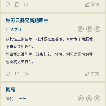
赞
(
0)
姑苏云鹤兄属题画兰
原
繁
拼
：
钱之江
翳其性之慎独兮，托其根在空谷兮。帝命专于南服兮，
不与春荣相逐兮。
眇幽怀之谁陈兮，江离杜若与邻兮。湘累之佩可纫兮，
或全我之天真兮。
赞
(
0)
闻雁
原
繁
拼
唐代
：
王质