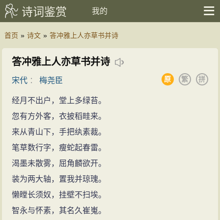
诗词鉴赏
我的
首页
»
诗文
»
答冲雅上人亦草书并诗
答冲雅上人亦草书并诗
原
繁
拼
宋代
：
梅尧臣
经月不出户，堂上多绿苔。
忽有方外客，衣披稻畦来。
来从青山下，手把纨素裁。
笔草数行字，瘦蛇起春雷。
渴墨未散雾，屈角麟欲开。
装为两大轴，置我并琼瑰。
懒瞠长须奴，挂壁不扫埃。
智永与怀素，其名久崔嵬。