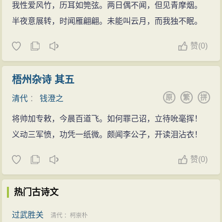
我性爱风竹，历耳如筦弦。两日偶不闻，但见青摩烟。
半夜意展转，时闻雁翩翩。未能叫云月，而我独不眠。
赞
(
0)
梧州杂诗 其五
原
繁
拼
清代
：
钱澄之
将帅加专敕，今晨百道飞。如何罪己诏，立待吮毫挥！
义动三军愤，功凭一纸微。颇闻李公子，开读泪沾衣！
赞
(
0)
热门古诗文
过武胜关
清代
：
柯崇朴