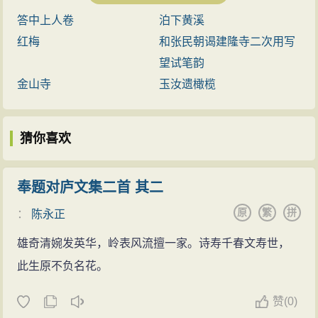
宗召试，赐同进士出身，为太常博
答中上人卷
泊下黄溪
士。以欧阳修荐，为国子监直讲，累
红梅
和张民朝谒建隆寺二次用写
迁尚书都官员外郎，故世称“梅直
望试笔韵
讲”、“梅都官”。曾参与编撰《新唐
金山寺
玉汝遗橄榄
书》，并为《孙子兵法》作注，所注
为孙子十家著（或十一家著）之一。
猜你喜欢
有《宛陵先生集》60卷，有《四部丛
刊》影明刊本等。词存二首。 ...
奉题对庐文集二首 其二
原
繁
拼
：
陈永正
雄奇清婉发英华，岭表风流擅一家。诗寿千春文寿世，
此生原不负名花。
赞
(
0)