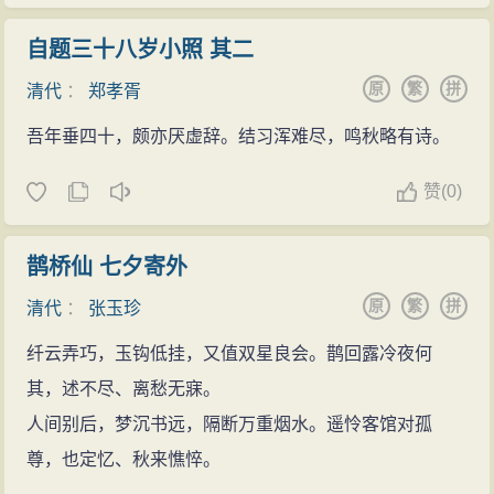
自题三十八岁小照 其二
原
繁
拼
清代
：
郑孝胥
吾年垂四十，颇亦厌虚辞。结习浑难尽，鸣秋略有诗。
赞
(
0)
鹊桥仙 七夕寄外
原
繁
拼
清代
：
张玉珍
纤云弄巧，玉钩低挂，又值双星良会。鹊回露冷夜何
其，述不尽、离愁无寐。
人间别后，梦沉书远，隔断万重烟水。遥怜客馆对孤
尊，也定忆、秋来憔悴。