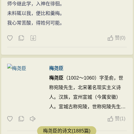
师今继此学，入神在徘徊。
未料辄以我，便比和羹梅。
我心常苦酸，得姓何可能。
赞
(
0)
梅尧臣
梅尧臣
（1002～1060）字圣俞，世
称宛陵先生，北宋著名现实主义诗
人。汉族，宣州宣城（今属安徽）
人。宣城古称宛陵，世称宛陵先生。
初试不第，以荫补河南主簿。50岁
赞
(
1)
后，于皇祐三年（1051）始得宋仁
梅尧臣的诗文(1885篇)