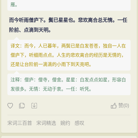
雁。
而今听雨僧庐下。鬓已星星也。悲欢离合总无情。一任
阶前、点滴到天明。
译文：而今，人已暮年，两鬓已是白发苍苍，独自一人在
僧庐下，听细雨点点。人生的悲欢离合的经历是无情的，
还是让台阶前一滴滴的小雨下到天亮吧。
注释：僧庐：僧寺，僧舍。星星：白发点点如星，形容白
发很多。无情：无动于衷。一任：听凭。
赞
(
0)
宋词三百首
宋词精选
婉约
感叹