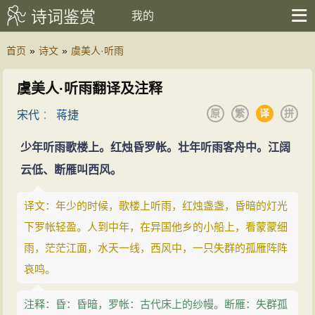
诗词鉴赏
我的
首页
»
诗文
»
虞美人·听雨
虞美人·听雨翻译及注释
原
繁
译
拼
宋代
：
蒋捷
少年听雨歌楼上。红烛昏罗帐。壮年听雨客舟中。江阔
云低、断雁叫西风。
译文：年少的时候，歌楼上听雨，红烛盏盏，昏暗的灯光
下罗帐轻盈。人到中年，在异国他乡的小船上，看蒙蒙细
雨，茫茫江面，水天一线，西风中，一只失群的孤雁阵阵
哀鸣。
注释：昏：昏暗，罗帐：古代床上的纱幔。断雁：失群孤