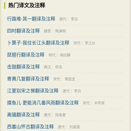
热门译文及注释
行路难·其一翻译及注释
唐代
：
李白
四时翻译及注释
魏晋
：
陶渊明
卜算子·我住长江头翻译及注释
宋代
：
李之仪
琵琶行翻译及注释
明代
：
胡应麟
击鼓翻译及注释
两汉
：
佚名
寄黄几复翻译及注释
宋代
：
黄庭坚
江夏别宋之悌翻译及注释
唐代
：
李白
摸鱼儿·更能消几番风雨翻译及注释
宋代
：
辛弃疾
离骚翻译及注释
唐代
：
陆龟蒙
西塞山怀古翻译及注释
唐代
：
刘禹锡