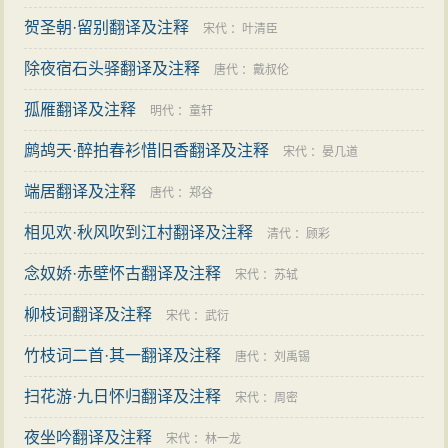
贺圣朝·留别翻译及注释
宋代
：
叶清臣
除夜宿石头驿翻译及注释
唐代
：
戴叔伦
孤雁翻译及注释
明代
：
童轩
鹧鸪天·醉拍春衫惜旧香翻译及注释
宋代
：
晏几道
端居翻译及注释
唐代
：
郑谷
相见欢·秋风吹到江村翻译及注释
清代
：
顾彩
念奴娇·赤壁怀古翻译及注释
宋代
：
苏轼
柳枝词翻译及注释
宋代
：
武衍
竹枝词二首·其一翻译及注释
唐代
：
刘禹锡
扫花游·九日怀归翻译及注释
宋代
：
周密
夜坐吟翻译及注释
宋代
：
林一龙