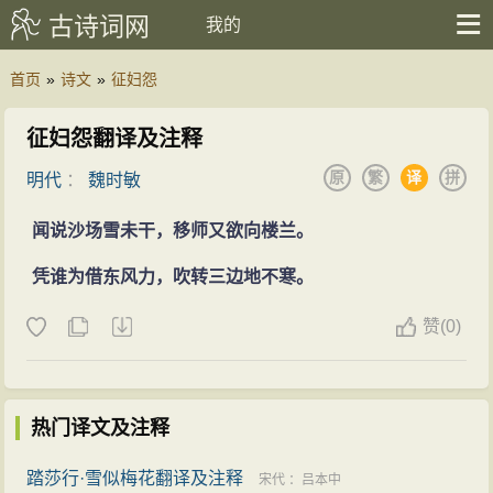
古诗词网
我的
首页
»
诗文
»
征妇怨
征妇怨翻译及注释
原
繁
译
拼
明代
：
魏时敏
闻说沙场雪未干，移师又欲向楼兰。
凭谁为借东风力，吹转三边地不寒。
赞
(
0)
热门译文及注释
踏莎行·雪似梅花翻译及注释
宋代
：
吕本中