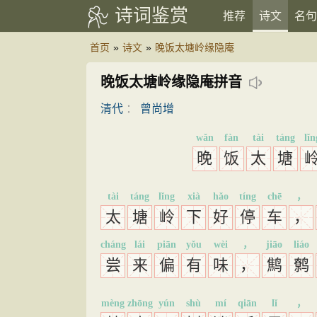
诗词鉴赏
推荐
诗文
名句
首页
»
诗文
»
晚饭太塘岭缘隐庵
晚饭太塘岭缘隐庵拼音
清代
：
曾尚增
wǎn
fàn
tài
táng
lǐn
晚
饭
太
塘
tài
táng
lǐng
xià
hǎo
tíng
chē
，
太
塘
岭
下
好
停
车
，
cháng
lái
piān
yǒu
wèi
，
jiāo
liáo
尝
来
偏
有
味
，
鹪
鹩
mèng
zhōng
yún
shù
mí
qiān
lǐ
，