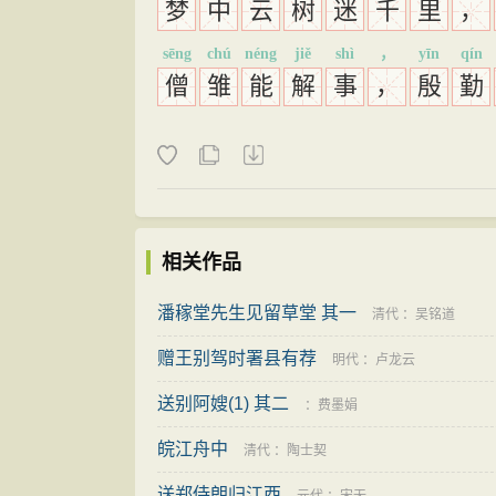
梦
中
云
树
迷
千
里
，
sēng
chú
néng
jiě
shì
，
yīn
qín
僧
雏
能
解
事
，
殷
勤
相关作品
潘稼堂先生见留草堂 其一
清代
：
吴铭道
赠王别驾时署县有荐
明代
：
卢龙云
送别阿嫂(1) 其二
：
费墨娟
皖江舟中
清代
：
陶士契
送郑侍朗归江西