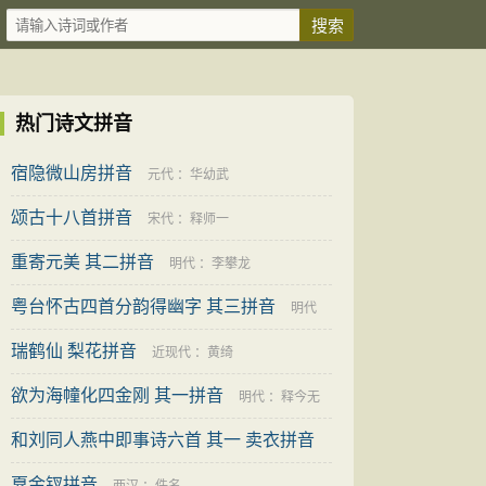
热门诗文拼音
宿隐微山房拼音
元代
：
华幼武
颂古十八首拼音
宋代
：
释师一
重寄元美 其二拼音
明代
：
李攀龙
粤台怀古四首分韵得幽字 其三拼音
明代
瑞鹤仙 梨花拼音
：
黄佐
近现代
：
黄绮
欲为海幢化四金刚 其一拼音
明代
：
释今无
和刘同人燕中即事诗六首 其一 卖衣拼音
戛金钗拼音
明代
：
凌义渠