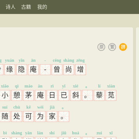
诗人
古籍
我的
原
繁
拼
g
yuán
yǐn
ān
-
céng
shàng
zēng
岭
缘
隐
庵
-
曾
尚
增
xiǎo
qì
máo
ān
rì
yǐ
xié
。
lí
xiàn
小
憩
茅
庵
日
已
斜
。
藜
苋
suí
chù
kě
wèi
jiā
。
随
处
可
为
家
。
bì
shàng
yān
lán
shí
jiǔ
huá
。
zuì
xǐ