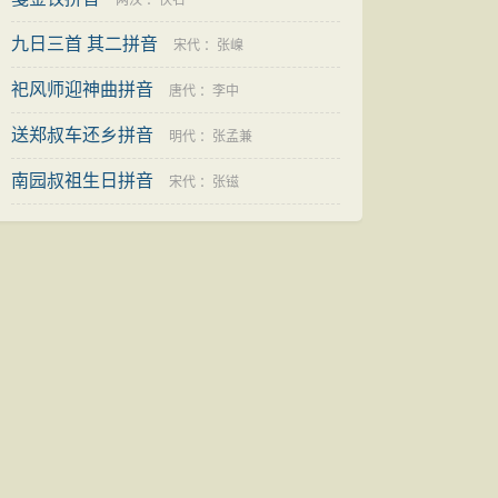
两汉
：
佚名
九日三首 其二拼音
宋代
：
张嵲
祀风师迎神曲拼音
唐代
：
李中
送郑叔车还乡拼音
明代
：
张孟兼
南园叔祖生日拼音
宋代
：
张镃