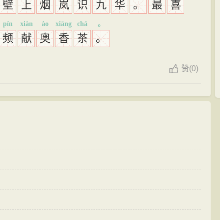
壁
上
烟
岚
识
九
华
。
最
喜
pín
xiàn
ào
xiāng
chá
。
频
献
奥
香
茶
。
赞
(
0)