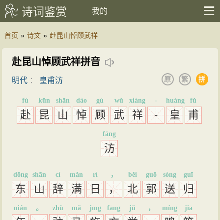
诗词鉴赏
我的
首页
»
诗文
»
赴昆山悼顾武祥
赴昆山悼顾武祥拼音
原
繁
拼
明代
：
皇甫汸
fù
kūn
shān
dào
gù
wǔ
xiáng
-
huáng
fǔ
赴
昆
山
悼
顾
武
祥
-
皇
甫
fāng
汸
dōng
shān
cí
mǎn
rì
，
běi
guō
sòng
guī
东
山
辞
满
日
，
北
郭
送
归
nián
。
zhù
mǎ
jīng
fāng
jǔ
，
míng
jiā