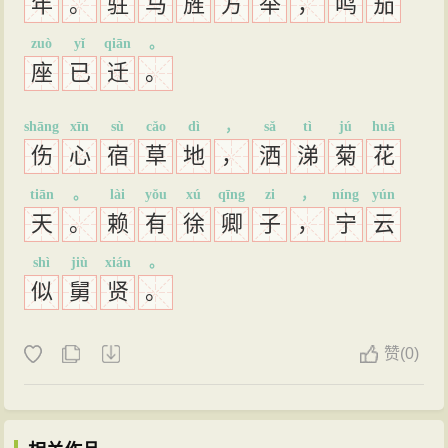
年
。
驻
马
旌
方
举
，
鸣
笳
zuò
yǐ
qiān
。
座
已
迁
。
shāng
xīn
sù
cǎo
dì
，
sǎ
tì
jú
huā
伤
心
宿
草
地
，
洒
涕
菊
花
tiān
。
lài
yǒu
xú
qīng
zi
，
níng
yún
天
。
赖
有
徐
卿
子
，
宁
云
shì
jiù
xián
。
似
舅
贤
。
赞
(
0)