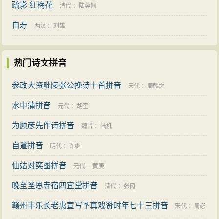
疏影 红梅花
清代
：
陆蓉佩
自寿
两汉
：
刘雄
热门诗文拼音
参政大资毗陵张公挽诗十首拼音
宋代
：
周麟之
水中蒲拼音
元代
：
胡奎
为顾彦先作诗拼音
魏晋
：
陆机
自遣拼音
明代
：
许继
仙姑对奕图拼音
元代
：
黄庚
晚至圣恩寺宿四宜堂拼音
清代
：
张冈
赣州丰乐长老惠宣写予真戏赞时年七十三拼音
宋代
：
周必