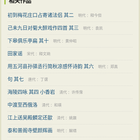
相关作品
初到梅花庄口占寄诸法侣 其二
明代
：
释今但
己未九日对菊大醉戏作四首 其三
明代
：
袁凯
下皋俱乐亭扁 其十
明代
：
黄仲昭
田家谣
宋代
：
释文珦
用五河县孙驿丞行简秋凉感怀诗韵 其六
明代
：
郑真
句 其七
唐代
：
丁谓
海陵四咏 其四 小香岩
清代
：
许传霈
中渡至西俄洛
清代
：
和瑛
江上送吴殿麟定还歙
清代
：
姚鼐
泰和普阁寺壁颜辉画
明代
：
解缙