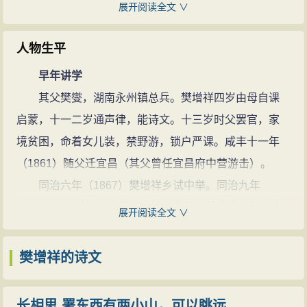
话》）。集中次韵、迭韵之作很多，因难见巧，炫才夸
展开阅读全文 ∨
先人以无罪。”樊燮每月初一、十五必带其二子跪拜祖先
富，失之浮艳俗滥。但他为人并不佻达，主张“诗贵有
神位，在洗辱牌前发誓。后到抗日初期，史学家刘禹生
品”，虽自言“平生文字幽忧少”，但遭遇重大事变，也不能
人物生平
到恩施“寻云门老辈故居”，仍见樊家楼壁上，尚存稚嫩墨
不变得“贾傅悲深”，庚子后写下一些关切时局的作品。甲
早年讲学
迹“左宗棠可杀”五字。樊增祥兄长早死。他不负其父所
午战后，他接连写了《有感》、《重有感》、《书
其父樊燮，湖南永州镇总兵。樊增祥四岁由母自课
望，把对左宗棠的家恨埋在心里，发愤苦读考秀才、中
愤》、《马关》、《再阅邸钞》等，痛斥朝廷重臣的卖
启蒙，十一二岁通声律，能诗文。十三岁时父罢官，家
举人、中进士、点翰林，一直做到江宁布政使权署两江
国行为；讥刺李鸿章说：“度关不用鸡鸣客，卖却卢龙掩
境贫困，命着女儿装，禁野游，锁户严课。咸丰十一年
总督。
面归”。他如《闻都门消息》、《庚子五月都门纪事》
（1861）随父迁宜昌（其父曾任宜昌府中营游击）。
独钟金鸡
等，反映了庚子事变。长篇歌行《彩云曲》、《后彩云
同治六年（1867）樊增祥乡试中举。同治九年
樊增祥对十二生肖中的“金鸡”十分偏爱，他在护理两
曲》,写名妓傅彩云(赛金花)事一时传诵，时人比之为吴伟
（1870），时任湖北学政（管一省教育的学官）的张之
江总督任上，曾将鸡的五德抄录于案头自赏，对幕僚也
展开阅读全文 ∨
业之《圆圆曲》。他又擅长骈文与词，骈文辞不艰深，
洞到宜昌视学，看到樊增祥的诗文，十分欣赏，推荐他
常以此为谈资。据《江宁光绪朝名宦》记载：荆楚樊增
舒徐自如，情味浓厚；词作也颇为清丽。
为潜江传经书院院长，主持讲席。樊增祥的母亲徐太夫
樊增祥的诗文
祥氏，尤喜金鸡，常书条幅于壁赞之，谓鸡有五德：“君
诗集有《云门初集》、《北游集》、《东归集》、
人因长子讱初英年早逝，不愿樊增祥出远门。但是不出
不见夫鸡乎？头戴冠者文也，足博距者武也，敌在前敢
《涉江集》、《关中集》等50余种，后皆收入《樊山全
去做事又无以养家糊口，因此樊增祥每年数出数归。他
斗者勇也，见食相呼仁也，守夜不失者信也。此乃文、
长相思 署东西有两小山，可以眺远