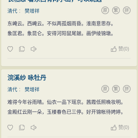
书》。词集有《五十麝斋词赓》，亦收入《全书》。
在潜江的生活方式，是其早年清贫生活的一个缩影：每
武、勇、仁、信五德。”此外，他在江宁（今南京）做官
原
繁
拼
清代
：
樊增祥
天伙食费不超过三十钱，生性不爱好肉食，曾有诗云：
时，于元旦贴“鸡”于门。他说，鸡能司晨，金鸡一唱天下
东崦云。西崦云。不似两孤烟雨昏。淮南意思存。
“肉食堪怜骨相乖，闭门旬日学清斋。”有时到集市上买
白，黑夜逝去。坊间常论：鬼怕鸡鸣，皆因鬼只能在黑
象匡君。象昆仑。安得河阳鼠尾皴。画伊绫锦墩。
汤、饼盛于一个器皿中，连柴火费也节省了。节余的薪
夜里活动，鸡一啼，鬼魅打道回府。画鸡贴于门上，可
金全部交给母亲，奉养家人。徐太夫人知道儿子有嗜书
祈福祛灾。樊增祥可算是恩施人将敬鸡的习俗传于江浙
赞
(
0)
之好，每次都给些钱让他去买书。樊增祥因教学而旅居
的第一人。
潜江三年，境内风景古迹，课余多有踏访，对于潜江的
民俗、饮食、文化、水患等，均十分谙熟。《潜江杂诗
浣溪纱 咏牡丹
十六首》中多有关于当时潜江民俗风物的相关记载。同
原
繁
拼
清代
：
樊增祥
治十年（1871）秋八月，曾任安陆县教谕的潜江人郭美
难得今年谷雨晴。仙衣一品下瑶京。茜霞低照晚妆明。
彦（字梦莲）病逝，樊增祥为其写了挽诗，称道其学问
金殿红云刚一朵，玉楼春色已三停。好开锦帐待娉婷。
品行。爱书成癖的樊增祥时常去万家（曹禺叔高祖万
芾）借书。城西有一处私人读书的地方，是道光十九年
赞
(
0)
（1839）举人吴述洵的丛桂山房，樊增祥慕名而来，也