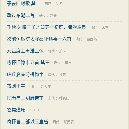
子夜四时歌 其十
他在《再题岳王庙壁》的诗中写道：三字沉冤郁未伸，
两汉
：
佚名
风波亭事剧悲辛。灰中缚虎添公案，湖上骑驴有故人。
重过东湖二首
宋代
：
赵蕃
期间，樊增祥因诗而出名，诗词创作达到顶峰时期。仅
千秋岁 赠王子丹麓五十初度，奉次原韵
清代
：
宋荦
出版的《樊山文集》就有15册、60余卷，分为《樊山
次韵何廉昉太守感怀述事十六首
清代
：
曾国藩
集》、《樊山自叙续集》、《樊山批判》、《樊山公
牍》、《樊山时文》5个部分。他“欢娱能工，不为愁苦之
元基席上再送士仪
明代
：
萧显
词，艳体之作”。其作品受唐诗宋词影响较深，喜欢用
咏怀旧隐十五首 其三
元代
：
吴当
典，讲究对仗；其骈文言辞华丽，铺排自如，很有文
虎丘宴集分得微字
清代
：
孙蕙
采。
寄刘士亨
在他的作品中，长篇叙事诗《彩云曲》、《后彩云
明代
：
聂大年
曲》负有盛名，前曲写于1899年，后曲写于1913年。
挽新昌王明府吉甫
宋代
：
林表民
《彩云曲》石刻现在还存在陶然亭慈悲庵。
答弟逢原
：
王氏
樊增祥清末民初与周树模、左绍佐并称“楚中三老”，
寄怀曾工部以三直省
明代
：
黎民表
与易顺鼎一起被称为两湖诗坛的“两雄”，在全国也有很高