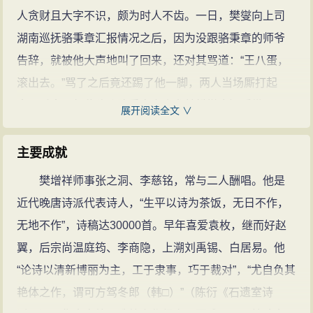
俗，有“樊美人”之称，又擅骈文，死
人贪财且大字不识，颇为时人不齿。一日，樊燮向上司
后遗诗三万余首，并著有上百万言的
湖南巡抚骆秉章汇报情况之后，因为没跟骆秉章的师爷
骈文，是我国近代文学史上一位不可
告辞，就被他大声地叫了回来，还对其骂道：“王八蛋，
多得的高产诗人。著有《樊山全
滚出去。”骂了之后竟还踢了他一脚，两人当场厮打起
集》。
樊增祥的诗文(419篇)
来。后来，师爷建议骆秉章上奏参劾樊燮贪污骄纵，最
展开阅读全文 ∨
终罢免了樊燮的总兵职务。这位师爷不是别人，就是日
后威名远震的清廷军机大臣左宗棠。樊燮被革职返乡
主要成就
后，十分咽不下这口气，就在庭院中修了一座读书楼，
樊增祥师事张之洞、李慈铭，常与二人酬唱。他是
把儿子关在读书楼上读书，要他立志超过当年羞辱过自
近代晚唐诗派代表诗人，“生平以诗为茶饭，无日不作，
己的师爷左宗棠。为达此目的，还特制了一块“洗辱牌”，
无地不作”，诗稿达30000首。早年喜爱袁枚，继而好赵
上写昔日左宗棠骂他的话：“王八蛋，滚出去”。从此，他
翼，后宗尚温庭筠、李商隐，上溯刘禹锡、白居易。他
重金聘请名师为两个儿子执教，不准两个儿子下楼，并
“论诗以清新博丽为主，工于隶事，巧于裁对”，“尤自负其
且给儿子们穿上女人衣裤，并立下家规：“考秀才进学，
艳体之作，谓可方驾冬郎（韩□）”（陈衍《石遗室诗
脱外女服；中举人，脱内女服；中进士，焚洗辱牌，告