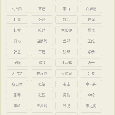
无月，抒发了山河破碎不堪入目的感慨。樊增祥又将自
刘禹锡
齐己
李白
白居易
1896年至1903年7年间所著诗词整理修订成17卷，这是
杜甫
张籍
姚合
许浑
他第三次将诗词结集付印。交刻时，附有自叙3000多
言，并有表达他意愿的手迹诗一首，印在文集的扉页
杜牧
皎然
刘长卿
贯休
上：自有高歌动鬼神，樊英才调信无伦；谁说壮地多浮
贾岛
温庭筠
孟郊
王维
响？未许东川说替人。一入蓬莱依日月，七传号剑照麟
韩愈
王建
钱起
岑参
麟。如今小试神明宰，种稻公田为养亲。1909年至1911
年5月，樊增祥积极支持保路运动。
罗隐
郑谷
杜荀鹤
方干
遗民终老
孟浩然
戴叔伦
权德舆
韩偓
辛亥革命后，樊增祥退居沪上，湖北军政府礼迎回
皮日休
张祜
韦庄
皇甫冉
鄂任民政长，固辞不就。民国元年（1912）袁世凯篡窃
大总统位，去京任参议员、参政。袁“登基”前日，集群臣
张乔
张说
吴融
卢纶
赐宴瀛台，曾领班献诗。黎元洪继任总统，进言自请禄
李峤
王昌龄
顾况
宋之问
位。晚年闲居北平，以诗酒自遣，曾为梅兰芳改订京剧