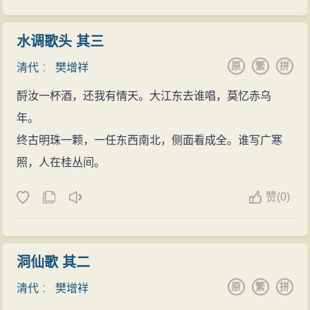
写下了游览诗句。
幕僚生涯
水调歌头 其三
光绪四年（1878）秋樊增祥入荆州幕府，冬天又到
原
繁
拼
清代
：
樊增祥
武昌张之洞幕府，充当幕僚。张之洞成为樊增祥的官场
酹汝一杯酒，还我有情天。大江东去谁唱，莫忆赤乌
导师和后台。张之洞劝导樊增祥不要专攻词章之学，要
年。
多做经世学问，“书非有用勿读。”引导樊增祥在社会中立
终古明珠一颗，一任东西南北，侧面看成全。谁写广寒
足，并走上仕途。光绪元年（1875）樊增祥30岁时，第
照，人在桂丛间。
一次精选自己1870年后所写的500多首诗词，分上下两卷
编为《云门初集》。张之洞赞其在诗词创作方面，表现
赞
(
0)
出了“精思、博学、手熟”的惊人才华，往往能把“人人意中
所欲言而实人人所不能言”的内容，恰到好处地表现在自
己的诗词中。在交友中，樊增祥先后与文学家李慈铭、
洞仙歌 其二
陶子珍、袁爽秋等人结下深情厚谊，诗词唱和，“文宴无
原
繁
拼
清代
：
樊增祥
虚日”。著有《北游集》、《金台集》、《水淅集》等7部