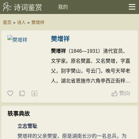
诗词鉴赏
我的
首页
»
诗人
»
樊增祥
樊增祥
樊增祥
（1846—1931）清代官员、
文学家。原名樊嘉、又名樊增，字嘉
父，别字樊山，号云门，晚号天琴老
人，湖北省恩施市六角亭西正街梓潼
巷人。光绪进士，历任渭南知县、陕
赞
(
0)
西布政使、护理两江总督。辛亥革命
爆发，避居沪上。袁世凯执政时，官
轶事典故
参政院参政。曾师事张之洞、李慈
立志雪耻
铭，为同光派的重要诗人，诗作艳
樊增祥的父亲樊燮，原是湖南长沙的一名总兵，为