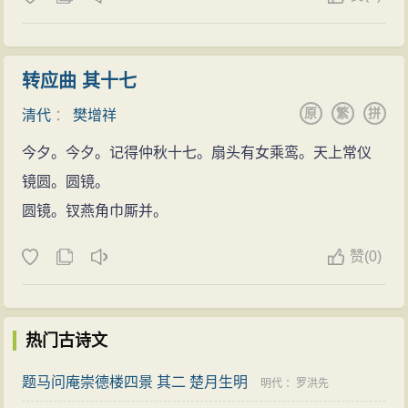
毅的性格，能自行其志。他经世30多年，精于人情世
故，加之经常出入张之洞府，受张点拨，对文官从政之
路十分精通，在执政时以果断的作风、出众的才能受到
转应曲 其十七
各方面好评。樊增祥在渭南任知县的第四年（1896
原
繁
拼
清代
：
樊增祥
年），到过一次北京，因俄国军队入侵，樊增祥看到了
今夕。今夕。记得仲秋十七。扇头有女乘鸾。天上常仪
战乱留下的阴云，使他满怀凄凉。从1896年秋到1897年
镜圆。圆镜。
夏，写下感怀时事的诗100多首，后编为《身后云阁
圆镜。钗燕角巾厮并。
集》。从1884年到1898年的14年中，樊增祥先后任职10
年，期间结识不少文化名人，勤于诗词写作，每日均有
赞
(
0)
诗作记录在卷，经修订后出版诗词集20余册，还集断案
《批判》12卷。其师友对《批判》颇有赞誉：“古今政书
虽多，但能切情入理、雅俗共喻的，恐怕要以樊的判辞
热门古诗文
独有心得。”
题马问庵崇德楼四景 其二 楚月生明
明代
：
罗洪先
樊增祥这一时期的诗，有少数体现他的报国之志。