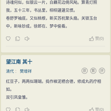
诗魂何似，似银云一片，白藕花边倚风飐。算青灯照
著作。
我，五十三年，书丛里，栩栩蘧蘧见惯。
仕宦升迁
卷舒罗袖底，又似桃根，新买苏杭聚头扇。关锁玉台
光绪三年（1877），32岁的樊增祥进京会试，终于
中，新咏钞成，徐郎在、梦中偷看。
考中进士。樊家在恩施、宜昌两地迎宾宴客3天，当众烧
掉了“洗辱牌”。光绪十年（1884），樊增祥前往陕西宜川
赞
(
0)
任知县，走上仕途从政路。任职7个月，调居省府，后又
到咸宁（今西安）、富平、长安任知县。光绪十八年
（1892），樊增祥再任咸宁知县。1893年2月至1898年7
望江南 其十
月赴渭南任知县。执政期间，他虽“劳形案牍，掌笺幕
原
繁
拼
清代
：
樊增祥
府，身先群吏”，仍在闲暇时间“结兴篇章，怡情书画”，将
红豆子，两两似珊瑚。捣作椒泥栖合德，修成丸药疗相
自己的诗词整理，编成20余集，1894年第一次将自己的
如。
作品集付梓刻印。
双引凤皇雏。
据说樊增祥在渭南执政期间，十分注意严法、宅
心、平恕。由于他长期处于贫困的生活中，养成一种坚
赞
(
0)