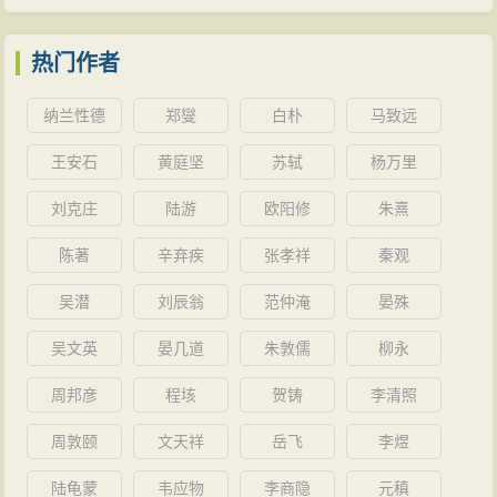
的名气。他与李慈铭、陶子珍、袁爽秋往来密切，有“李
樊”、“陶樊”、“袁樊”等之称。
热门作者
光绪二十六年（1900）八国联军在大沽口登陆，进
纳兰性德
郑燮
白朴
马致远
逼津京，樊增祥应召至京，以道府在武卫军任事。乃密
奏慈禧，力请移避长安，并先期赶回长安筹策“迎銮”。以
王安石
黄庭坚
苏轼
杨万里
扈驾功，于同年11月擢升皖北兵备道，着留“行在”办事，
刘克庄
陆游
欧阳修
朱熹
充政务处提调，因得日近宫廷。慈禧曾手谕皇帝：“自今
陈著
辛弃疾
张孝祥
秦观
机要文字，可令樊增祥撰拟，仍当秘之，勿招人忌也。”
樊到任后，在朝廷中增设政务处，负责处理军机政务。
吴潜
刘辰翁
范仲淹
晏殊
次年6月升为陕西省臬司，8月慈禧回京前又调署陕西布
吴文英
晏几道
朱敦儒
柳永
政使。再次年，实授甘肃布政使，光绪三十年（1904）
周邦彦
程垓
贺铸
李清照
调任江宁布政使，宣统二年（1910）护理两江总督。他
的诗作《中秋夜无月》：“亘古清光彻九洲，只今烟雾锁
周敦颐
文天祥
岳飞
李煜
浮楼；莫愁遮断山河影，照出山河影更愁。”借中秋天阴
陆龟蒙
韦应物
李商隐
元稹