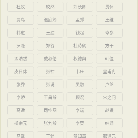
向汉大赋的过渡（马积高《赋史》）。
杜牧
皎然
刘长卿
贯休
贾岛
温庭筠
孟郊
王维
韩愈
王建
钱起
岑参
罗隐
郑谷
杜荀鹤
方干
孟浩然
戴叔伦
权德舆
韩偓
皮日休
张祜
韦庄
皇甫冉
张乔
张说
吴融
卢纶
李峤
王昌龄
顾况
宋之问
高适
司空图
李端
赵嘏
柳宗元
张九龄
李贺
韩翃
马戴
王勃
贺知章
郦道元