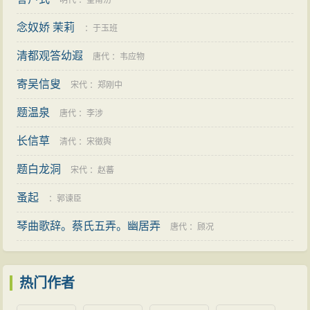
明代
：
皇甫汸
而又“案之当今之务”，使其政沦文具有适应时代需要而“经
念奴娇 茉莉
：
于玉班
世致用”的特色，因而具有很强的针对性；另一方面，他
清都观答幼遐
唐代
：
韦应物
继承战国之文“敷张文辞”的写作手法而又更加疏直激切、
尽所欲言，使其政论文具有将说理与情感、气势、形象
寄吴信叟
宋代
：
郑刚中
相结合而耸动人主视听的特色。
题温泉
唐代
：
李涉
贾谊的政论散文说理透辟，逻辑严密，感情充沛，
长信草
清代
：
宋徵舆
气势非凡，全面地阐述了 深刻的政治思想和高瞻远瞩的
题白龙洞
治国方略，鲜明地体现了汉初知识分子在大一统封建帝
宋代
：
赵蕃
国创始时期积极用世的人生态度和昂扬向上的精神风
蚤起
：
郭谏臣
貌，标志着中国散文发展的一个新阶段，代表了汉初政
琴曲歌辞。蔡氏五弄。幽居弄
唐代
：
顾况
论散文的最高成就，对后代散文影响很大。鲁迅曾说，
他与晁错的文章“皆为西汉鸿文，沾溉后人，其泽甚远。”
除此之外，贾谊《新书》中还有一些杂论文章，语
热门作者
言或朴实浅显，或生动形象，叙事说理均有特色。