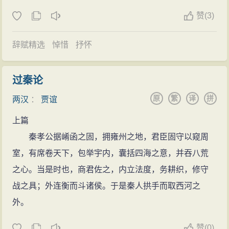
原，并发抒自己的怨愤之情。时周勃被捕系狱，贾谊上
贾谊认为，阴阳、天地、人与万物都由德生，而德
赞
(
3)
疏《阶级》，建议文帝以礼对待大臣。
由道生。道是宇宙万物的最终本源，而德则是宇宙万物
文帝时，把蜀郡的严道铜山赐给邓通，又允许吴王
的直接本源。德有六理：道、德、性、神、明、命；德
辞赋精选
悼惜
抒怀
刘濞开豫章铜山铸钱，因此，“邓氏钱”和吴钱遍布天下。
有六美：有道、有仁、有义、有忠、有信、有密。贾谊
汉文帝五年（前175年），贾谊在长沙又向文帝上《谏铸
试图用《老子》的道德说来为儒家的道德伦理提供依
过秦论
钱疏》，指出私人铸钱导致币制混乱，于国于民都很不
据，这种吸取道家的思想因素以为儒家的道德伦常进行
原
繁
译
拼
利，建议文帝下令禁止。
两汉
：
贾谊
形而上的哲学论证，为后来董仲舒全面吸收道家学说以
贾谊做长沙王太傅的第三年，有一只鵩鸟（猫头
上篇
重构儒家思想体系提供了可以参考的思想资料。
鹰）飞入房间，停在座位的旁边。猫头鹰像鹃，旧时视
秦孝公据崤函之固，拥雍州之地，君臣固守以窥周
政治贡献
为不吉祥之鸟。贾谊因被贬居长沙，长沙低洼潮湿，常
室，有席卷天下，包举宇内，囊括四海之意，并吞八荒
纵观贾谊一生，虽受谗遭贬，未登公卿之位，但他
自哀伤，以为寿命不长，如今鵩鸟进宅，更使他伤感不
之心。当是时也，商君佐之，内立法度，务耕织，修守
的具有远见卓识的政论和建议，文帝还是比较重视，大
已，于是作《鵩鸟赋》抒发忧愤不平的情绪，并以老庄
战之具；外连衡而斗诸侯。于是秦人拱手而取西河之
略是实行了的；贾谊在政治、经济、国防以及社会风气
的齐生死、等祸福的思想以自我解脱。
外。
等方面的进步主张，不仅在文帝一朝起了作用，更重要
再入宫廷
的是对西汉王朝的长治久安起了重要作用。
赞
(
0)