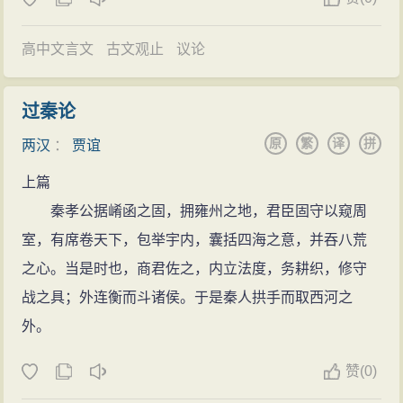
谪居长沙三年后，汉文帝想念贾谊，征召入京，于
割地定制、礼治天下
未央宫祭神的宣室接见贾谊。文帝因对鬼神之事有所感
贾谊指出危害西汉王朝政治安定的首要因素，是诸
高中文言文
古文观止
议论
触，就向贾谊询问鬼神的原本。贾谊详细讲述其中的道
侯王的存在以及他们企图叛乱的阴谋。他回顾历史，列
理，一直谈到深夜，汉文帝听得不觉移坐到席的前端。
举事实说明分封诸侯王的害处。指出诸侯王的叛乱，并
过秦论
谈论完了，汉文帝说：“我很久没看到贾生了，自以为超
不取决于是疏是亲，而是取决于“形势”，取决于他们力量
原
繁
译
拼
两汉
：
贾谊
过他了，今天看来，还比不上他啊。”
的强弱，从“形势”来解释诸侯王反叛与否。因此，贾谊得
贾谊这次回到长安，朝廷人事已有很大变化，灌婴
上篇
出的结论是：“疏者必危，亲者必乱”。
已死，周勃遭冤狱被赦后，回到绛县封地，不再过问朝
秦孝公据崤函之固，拥雍州之地，君臣固守以窥周
根据异姓诸侯王反叛的历史教训和同姓诸侯王必然
事。但文帝还是没有对贾谊委以重任，只是任命他为梁
室，有席卷天下，包举宇内，囊括四海之意，并吞八荒
反叛的危险，贾谊提出了两个方面的措施：其一曰定礼
怀王太傅，任职所在地更近朝廷，而且梁怀王刘揖是文
之心。当是时也，商君佐之，内立法度，务耕织，修守
制，其二曰定地制。定礼制，就是针对诸侯王在礼制上
帝的小儿子，很受宠爱，也算是对他的一种重视。
战之具；外连衡而斗诸侯。于是秦人拱手而取西河之
的僭越，强调必须严格区分等级，使诸侯王严格按人臣
政论天下
外。
之礼行事，从而维护天子的最高威严。定地制即“割地定
贾谊任梁怀王太傅，虽在梁国封地，但仍体察政
制”，根据“大都强者先反”的历史教训，贾谊提出了“众建
赞
(
0)
事，居安思危。这一时期，匈奴强盛，常侵犯汉朝边
诸侯而少其力”的方针：在原有的诸侯王的封地上分封更