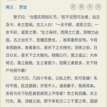
不让铜流布于民间，也不准老百姓私自采炼铜矿。可惜
原
繁
译
拼
两汉
：
贾谊
文帝未执行，以至币制混乱。贾谊的货币主张，在客观
管子曰：“仓廪实而知礼节。”民不足而可治者，自古
上已为后来汉武帝时实现统一的五铢钱制度，即所谓“三
及今，未之尝闻。古之人曰：“一夫不耕，或受之饥；一
官钱”的流通开辟了道路，武帝时期禁止铸钱的政策正是
女不织，或受之寒。”生之有时，而用之亡度，则物力必
贾谊思想的延续。
屈。古之治天下，至孅至悉也，，故其畜积足恃。今背
儒法结合、瓦解匈奴
本而趋末，食者甚众，是天下之大残也；淫侈之俗，日
贾谊对待匈奴思想的出发点，是传统儒家的华夷之
日以长，是天下之大贼也。残贼公行，莫之或止；大命
辨，四境少数民族侵凌中原民族是不能容忍的。因而，
将泛，莫之振救。生之者甚少，而靡之者甚多，天下财
在北方匈奴问题上，贾谊认为和亲并不能制止匈奴侵
产何得不蹶！
扰，提出儒法结合的战略思想，即“德战”：“以厚德怀服四
汉之为汉，几四十年矣，公私之积，犹可哀痛！失
夷”，辅以“三表、五饵[”之术。贾谊认为，只要实行他的
时不雨，民且狼顾；岁恶不入，请卖爵子，既闻耳矣。
“三表”、“五饵”的策略，便可以争取匈奴的民众，孤立单
安有为天下阽危者若是而上不惊者？世之有饥穰，天之
于，并进而降服单于。
行也，禹、汤被之矣。即不幸有方二三千里之旱，国胡
贾谊对他这套制服匈奴的措施颇具信心，所以他向