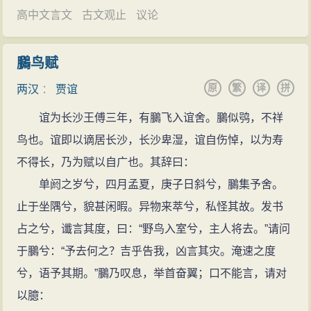
疆；汉朝刚刚建立，法规制度粗疏而不严明；诸侯王超
高中文言文
古文观止
议论
多的诸侯，从而分散削弱他们的力量。诸侯王的封地，
越本身的权力范围，占据的土地超过古代制度的规定，
一代一代分割下去，愈分愈少，直到“地尽而止”，力量也
淮南王、济北王都因为谋反而被诛灭。贾谊因此多次上
就愈来愈削弱下去了，这就叫做“割地定制”。
鵩鸟赋
疏陈述政事（《治安策》），大体上围绕匈奴侵边、制
景帝刘启时，晁错提出“削藩”政策，是贾谊主张的继
原
繁
译
拼
两汉
：
贾谊
度疏阔、诸侯王悟凝等三个问题而展开论述。
续；景帝三年（前154年）吴楚七国之乱，证明了贾谊对
文帝前元七年（前173年），淮南王刘长阴谋叛乱，
谊为长沙王傅三年，有鵩飞入谊舍。鵩似鸮，不祥
诸侯王分析的正确性。到了汉武帝刘彻的时候，颁行主
文帝把他流放到蜀郡（今四川中部），刘长在途中畏罪
鸟也。谊即以谪居长沙，长沙卑湿，谊自伤悼，以为寿
父偃提出的“推恩令”，更是贾谊“众建诸侯而少其力”方针
自杀。第二年（前172年），文帝又把刘长的四个儿子封
不得长，乃为赋以自广也。其辞曰：
的全面实行了。
为列侯。贾谊担心文帝接着还要把刘长的几个儿子由列
单阏之岁兮，四月孟夏，庚子日斜兮，鵩集予舍。
另外，在《宗首》、《藩强》、《权重》等文章
侯进封为王，上疏文帝，进行劝告，但是文帝并没有采
止于坐隅兮，貌甚闲暇。异物来萃兮，私怪其故。发书
中，贾谊还阐述了加强中央集权的思想；在《大政》、
纳贾谊的意见。
占之兮，谶言其度，曰：“野鸟入室兮，主人将去。”请问
《修政》中提出了利民安民的民本思想。
英年早逝
于鵩兮：“予去何之？吉乎告我，凶言其灾。淹速之度
重农抑商、以农为本
汉文帝十一年（前169 年），贾谊32岁，随梁怀王
兮，语予其期。”鵩乃叹息，举首奋翼；口不能言，请对
贾谊认为，富商大贾与诸侯王相勾结，有恃无恐，
入朝，梁王刘胜坠马而死，贾谊感到自己身为太傅，没
以臆：
僭越礼制，又要农民供给他们以奢侈的生活资料，因而