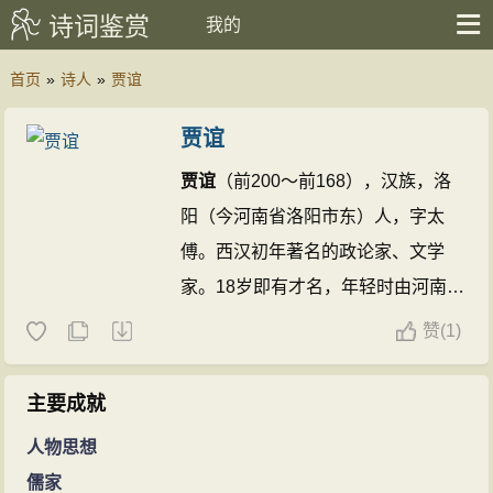
诗词鉴赏
我的
首页
»
诗人
»
贾谊
贾谊
贾谊
（前200～前168），汉族，洛
阳（今河南省洛阳市东）人，字太
傅。西汉初年著名的政论家、文学
家。18岁即有才名，年轻时由河南郡
守吴公推荐，20余岁被文帝召为博
赞
(
1)
士。不到一年被破格提为太中大夫。
但是在23岁时，因遭群臣忌恨，被贬
主要成就
为长沙王的太傅。后被召回长安，为
人物思想
梁怀王太傅。梁怀王坠马而死后，
贾
儒家