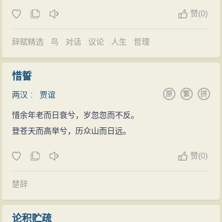
有尽到责任，深深自责，经常哭泣，心情十分忧郁。
导致了广大农民贫困。因此，贾谊主张重视农民，提倡
赞
(
0)
梁怀王无子，按例他的封国就要撤销。贾谊认为，
俭约，反对奢侈之风。
这样做对整个局势不利；建议为梁王立继承人，或者让
辞赋精选
鸟
对话
议论
人生
哲理
文帝二年（前178年），贾谊上《论积贮疏》，紧密
代王刘参迁到梁国来；扩大梁国和淮阳国的封地，使前
围绕“积贮”的论题，从正反两面论证加强积贮对国计民生
者的封地北到黄河，后者南到长江，从而连成一片。文
的重大意义，对于维护汉朝的封建统治，促进当时的社
惜誓
帝听了贾谊的建议，迁淮阳王刘武为梁王，另迁城阳王
会生产，发展经济，巩固国防，安定人民的生活，都有
原
繁
拼
两汉
：
贾谊
刘喜为淮南王。从后来吴楚七国之乱中梁王刘武坚决抵
一定的贡献，客观上符合人民利益，在历史上有其进步
御的作用来看，根据贾谊的这个建议所作的部署，确实
惜余年老而日衰兮，岁忽忽而不反。
的意义；他的重视发展农业，提倡积贮的思想，即使至
是深谋远虑。
登苍天而高举兮，历众山而日远。
今，也仍有借鉴的价值。同时，贾谊指出，商人卖奴
汉文帝十二年（前168年），贾谊在忧郁中死去，年
隶，穷极奢侈，不尊重国家制度，冒犯皇帝尊严，主张
赞
(
0)
仅三十三岁。
俭约，禁奢靡之风。
楚辞
在货币政策上，贾谊承认货币流通的客观性质，不
认为单凭君王权力就可以解决货币问题。因而贾谊建议
禁止私人铸钱、由中央垄断造币的原料，统一铸钱，即
论积贮疏