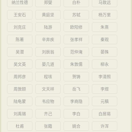
纳兰性德
郑燮
白朴
马致远
赋
王安石
黄庭坚
苏轼
杨万里
（参见贾谊的作品词条《吊屈原赋》、《鵩鸟赋》
等）
刘克庄
陆游
欧阳修
朱熹
赋是汉代文学的代表，是在楚辞基础上发展而成的
陈著
辛弃疾
张孝祥
秦观
一种文体。汉赋大致分两种，一种是直接摹仿屈原《离
吴潜
刘辰翁
范仲淹
晏殊
骚》体的骚体赋，一种是汉代新创的散体大赋，它日益
发展，成为汉赋的主体。贾谊赋在赋史上具有“振其绪”之
吴文英
晏几道
朱敦儒
柳永
功。既上承楚骚的余绪。又奠定了汉代骚体赋的基础。
周邦彦
程垓
贺铸
李清照
在贾谊仅存的四篇赋中，《吊屈原赋》是汉初骚体
周敦颐
文天祥
岳飞
李煜
赋的代表作，“辞清而理哀”（刘勰），是以骚体写成的抒
怀之作，也是汉人最早的吊屈之作，开汉代辞赋家追怀
陆龟蒙
韦应物
李商隐
元稹
屈原的先例。《鵩鸟赋》在艺术形式上，受庄子寓言影
刘禹锡
齐己
李白
白居易
响，以人鸟对话展开，开汉赋主客问答体式之先河；同
杜甫
张籍
姚合
许浑
时此赋以整齐的四言句为主，有散文化的倾向，体现着