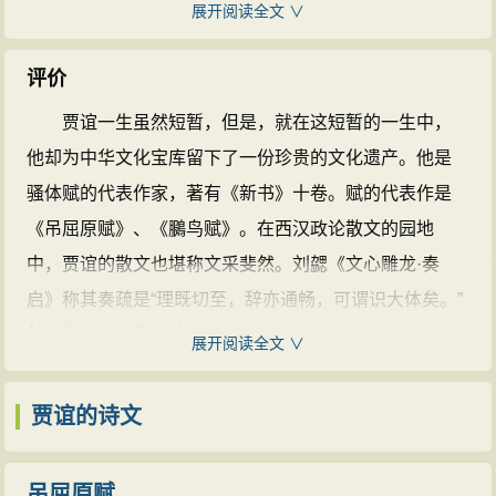
一。
展开阅读全文 ∨
在研究历史的同时，贾谊对汉朝的社会现实也进行
汉文帝登基，听闻河南郡治理有方，擢升河南郡守
仔细考察。贾谊认为，当时的情况是，在表面平静的景
为廷尉，吴公因势举荐贾谊。汉文帝征召贾谊，委以博
评价
象之后已隐藏着种种矛盾和行将到来的社会危机：农民
士之职，当时贾谊21岁，在所聘博士中年纪最轻。出任
贾谊一生虽然短暂，但是，就在这短暂的一生中，
暴乱已时或出现；诸侯王僭上越等、割据反叛，已构成
博士期间，每逢皇帝出题让讨论时，贾谊每每有精辟见
他却为中华文化宝库留下了一份珍贵的文化遗产。他是
了对中央政权的严重威胁；整个社会以侈靡相竞、以出
解，应答如流，获得同侪的一致赞许，汉文帝非常欣
骚体赋的代表作家，著有《新书》十卷。赋的代表作是
伦逾等相骄，社会风气每况愈下。因此，在贾谊看来，
赏，破格提拔，一年之内便升任为太中大夫。
《吊屈原赋》、《鵩鸟赋》。在西汉政论散文的园地
面对这样一种上无制度，弃礼义，捐廉丑的社会现实，
针砭时弊
中，贾谊的散文也堪称文采斐然。刘勰《文心雕龙·奏
不能遵奉黄老之术，必须改正朔，易服色，定官名，兴
贾谊初任太中大夫，就开始为汉文帝出策。汉文帝
启》称其奏疏是“理既切至，辞亦通畅，可谓识大体矣。”
礼乐，因此，叔孙通等人倡导的制礼仪、明尊卑、以礼
元年，贾谊提议进行礼制改革，上《论定制度兴礼乐
其最为人称道的政论作品是《过秦论》、《治安策》和
治国的主张，也成了贾谊政治思想的重要内容。通过仁
展开阅读全文 ∨
疏》，以儒学与五行学说设计了一整套汉代礼仪制度，
《论积贮疏》。其文说理透辟，逻辑严密，气势汹涌，
与礼，贾谊为汉朝提出了一个仁以爱民、礼以尊君的忠
主张“改正朔、易服色、制法度、兴礼乐”，以进一步代替
词句铿锵有力，对后代散文影响很大。鲁迅曾说，他与
贾谊的诗文
君爱民的儒家式的政治统治模式。
秦制。由于当时文帝刚即位，认为条件还不成熟，因此
晁错的文章“皆为西汉鸿文，沾溉后人，其泽甚远。”
法家
没有采纳贾谊的建议。
与陆贾、叔孙通等人一样，贾谊也非一个醇儒，尤
吊屈原赋