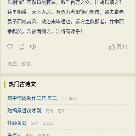
以相恤？卒然边境有急，数千百万之众，国胡以馈之？
文帝毛遂自荐，愿意亲自来实行其计划。贾谊主张用和
兵旱相乘，天下大屈，有勇力者聚徒而衡击；罢夫羸老
平的手段瓦解敌人的策略，因而西汉赢得了30 多年国内
易子而咬其骨。政治未毕通也，远方之能疑者，并举而
建设的和平环境，为武帝最终战胜匈奴奠定了实力基
争起矣。乃骇而图之，岂将有及乎？
础，故其功不可没。
文学成就
赞
(
0)
散文
奏章
议论
（参见贾谊的作品词条《治安策》、《过秦论》、
《论积贮疏》等）
热门古诗文
《汉书·艺文志》记载贾谊散文共58篇，收录于《新
书》。其作品大体可分为三类，一类是专题政论文，如
病中惊雨起作二首 其二
：
卢青山
《过秦论》；一类是就具体问题所写的疏牍文，如《陈
赠揭景哲茂才别
元代
：
范梈
政事疏》；还有一些是杂论。
怀顾黄公
贾谊的政论文，主要是一些陈政事的疏奏，为数不
清代
：
王又旦
多，但成就巨大。一方面，他吸取战国儒道法三家思想
答卢式