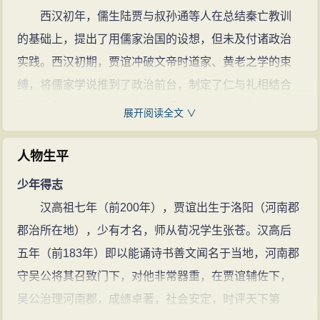
谊
深自歉疚，直至33岁忧伤而死。其
西汉初年，儒生陆贾与叔孙通等人在总结秦亡教训
著作主要有散文和辞赋两类。散文如
的基础上，提出了用儒家治国的设想，但未及付诸政治
《过秦论》、《论积贮疏》、《陈政
实践。西汉初期，贾谊冲破文帝时道家、黄老之学的束
事疏》等都很有名；辞赋以《吊屈原
缚，将儒家学说推到了政治前台，制定了仁与礼相结合
赋》、《鵩鸟赋》最著名。
贾谊的
的政治蓝图，得到了汉文帝的重视，在历史上留下了深
展开阅读全文 ∨
诗文(8篇)
刻的影响。
贾谊认为秦亡在于“仁义不施”，要使汉朝长治久安，
人物生平
必须施仁义、行仁政。同时，贾谊的仁义观带有强烈的
少年得志
民本主义的色彩。贾谊从秦的强大与灭亡中，看到了民
汉高祖七年（前200年），贾谊出生于洛阳（河南郡
在国家治乱兴衰中所起的至关重要的作用。以这种民本
郡治所在地），少有才名，师从荀况学生张苍。汉高后
主义思想为基础，贾谊认为施仁义、行仁政，其主要内
五年（前183年）即以能诵诗书善文闻名于当地，河南郡
容就是爱民，“故夫民者，弗爱则弗附”，只有与民以福，
守吴公将其召致门下，对他非常器重，在贾谊辅佐下，
与民以财，才能得到人民的拥护。以爱民为主要内容的
吴公治理河南郡，成绩卓著，社会安定，时评天下第
施仁义、行仁政的思想是贾谊政治思想的基本内容。