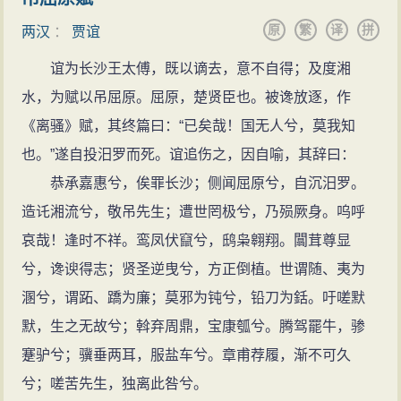
文帝二年（前178年），针对当时“背本趋末”（弃农
其是为了解决汉朝中央政权与诸侯王之间的矛盾，法家
原
繁
译
拼
经商）、“淫侈之风，日日以长”的现象，贾谊上《论积贮
两汉
：
贾谊
的权势法制思想也已被贾谊吸收到了其思想体系之中。
疏》，提出重农抑商的经济政策，主张发展农业生产，
谊为长沙王太傅，既以谪去，意不自得；及度湘
贾谊认为：施仁义主要是对民而言的，对于当时拥有强
加强粮食贮备，预防饥荒。汉文帝采纳了他的建议，下
水，为赋以吊屈原。屈原，楚贤臣也。被谗放逐，作
大势力并随时可以反叛中央的诸侯王，单靠仁义恩成是
令鼓励农业生产。政治上，贾谊提出遣送列侯离开京城
《离骚》赋，其终篇曰：“已矣哉！国无人兮，莫我知
不够的，还必须依靠权势法制，“仁义恩厚，此人主之芒
到自己封地的措施。
也。”遂自投汨罗而死。谊追伤之，因自喻，其辞曰：
刃也；权势法制，此人主之斤斧也。势已定、权已足
鉴于贾谊的突出才能和优异表现，文帝想提拔贾谊
恭承嘉惠兮，俟罪长沙；侧闻屈原兮，自沉汨罗。
矣，乃以仁义恩厚因而泽之，故德布而天下有慕志。今
担任公卿之职。绛侯周勃、灌婴、东阳侯、冯敬等人都
造讬湘流兮，敬吊先生；遭世罔极兮，乃殒厥身。呜呼
诸侯王皆众髋髀也，释斤斧之制，而欲婴以芒刃，臣以
嫉妒贾谊，进言诽谤贾谊“年少初学，专欲擅权，纷乱诸
哀哉！逢时不祥。鸾凤伏竄兮，鸱枭翱翔。闒茸尊显
为刃不折则缺耳。”
事”。汉文帝亦逐渐疏远贾谊，不再采纳他的意见。
兮，谗谀得志；贤圣逆曳兮，方正倒植。世谓随、夷为
道家
谪居长沙
溷兮，谓跖、蹻为廉；莫邪为钝兮，铅刀为銛。吁嗟默
贾谊在《道德说》中借助于汉初非常流行的《老
文帝四年（前176年），贾谊被外放为长沙王太傅。
默，生之无故兮；斡弃周鼎，宝康瓠兮。腾驾罷牛，骖
子》的学说，试图为儒家的道德论寻找一个宇宙观的基
长沙地处南方，离京师长安有数千里之遥。贾谊因贬离
蹇驴兮；骥垂两耳，服盐车兮。章甫荐履，渐不可久
础，表现了汉儒自陆贾以来自觉地吸收其他各家的思想
京，长途跋涉，途经湘江时，写下《吊屈原赋》凭吊屈
兮；嗟苦先生，独离此咎兮。
以充实儒家思想体系的新动向。