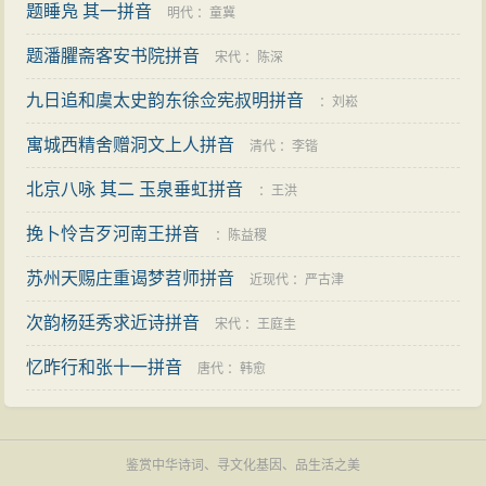
题睡凫 其一拼音
明代
：
童冀
题潘臞斋客安书院拼音
宋代
：
陈深
九日追和虞太史韵东徐佥宪叔明拼音
：
刘崧
寓城西精舍赠洞文上人拼音
清代
：
李锴
北京八咏 其二 玉泉垂虹拼音
：
王洪
挽卜怜吉歹河南王拼音
：
陈益稷
苏州天赐庄重谒梦苕师拼音
近现代
：
严古津
次韵杨廷秀求近诗拼音
宋代
：
王庭圭
忆昨行和张十一拼音
唐代
：
韩愈
鉴赏中华诗词、寻文化基因、品生活之美