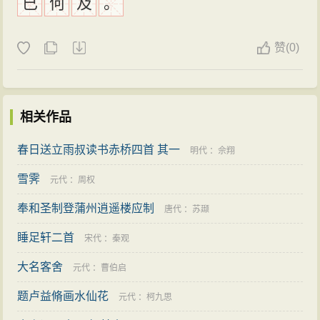
已
何
及
。
赞
(
0)
相关作品
春日送立雨叔读书赤桥四首 其一
明代
：
佘翔
雪霁
元代
：
周权
奉和圣制登蒲州逍遥楼应制
唐代
：
苏颋
睡足轩二首
宋代
：
秦观
大名客舍
元代
：
曹伯启
题卢益脩画水仙花
元代
：
柯九思